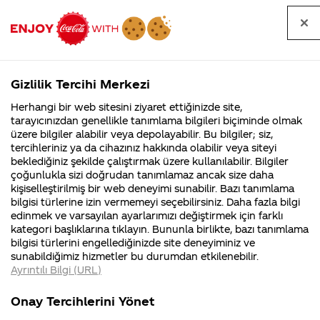
Tüm
Arama
Anasayfa
Haberler
Kapat
sorular
yap
Gizlilik Tercihi Merkezi
Arama yap
Herhangi bir web sitesini ziyaret ettiğinizde site,
Anasayfa
Sorular
Soru detayları
tarayıcınızdan genellikle tanımlama bilgileri biçiminde olmak
üzere bilgiler alabilir veya depolayabilir. Bu bilgiler; siz,
Coca-
Coca-
Kategoriler
Coca-Cola
Coca cola
Coca
tercihleriniz ya da cihazınız hakkında olabilir veya siteyi
Cola'nın
Cola’yı
nerenin
İsrail malı mı
Filistin'de
kim
beklediğiniz şekilde çalıştırmak üzere kullanılabilir. Bilgiler
malı?
Yani ...
fabr...
buldu?
çoğunlukla sizi doğrudan tanımlamaz ancak size daha
Cola
kişiselleştirilmiş bir web deneyimi sunabilir. Bazı tanımlama
Kurumsal
Kamp
bilgisi türlerine izin vermemeyi seçebilirsiniz. Daha fazla bilgi
Clear
edinmek ve varsayılan ayarlarımızı değiştirmek için farklı
4355 Soru
90 Soru
kategori başlıklarına tıklayın. Bununla birlikte, bazı tanımlama
Türkiye'ye
Coca-Cola
Kampany
bilgisi türlerini engellediğinizde site deneyiminiz ve
Şirketi
hakkınd
sunabildiğimiz hizmetler bu durumdan etkilenebilir.
hakkında
ettikleri
gelicek
Ayrıntılı Bilgi (URL)
merak
Kampan
ettikleriniz.
koşulları
Kurumsal
Kampanyalar
mi?
Fabrikalarımız,
kampany
Onay Tercihlerini Yönet
sertifikalarımız,
tarihleri
4355 Soru
90 Soru
faaliyet
temini v