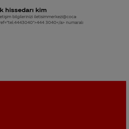
k hissedarı kim
tişim bilgilerinizi iletisimmerkezi@coca-
 href="tel:4443040">444 3040</a> numaralı