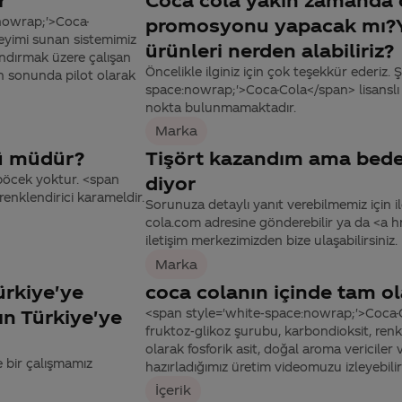
nowrap;'>Coca-
promosyonu yapacak mı?Ya
neyimi sunan sistemimiz
ürünleri nerden alabiliriz?
andırmak üzere çalışan
Öncelikle ilginiz için çok teşekkür ederiz.
ın sonunda pilot olarak
space:nowrap;'>Coca-Cola</span> lisanslı ü
nokta bulunmamaktadır.
Marka
rü müdür?
Tişört kazandım ama bedeni
böcek yoktur. <span
diyor
enklendirici karameldir.
Sorunuza detaylı yanıt verebilmemiz için ile
cola.com adresine gönderebilir ya da <a
iletişim merkezimizden bize ulaşabilirsiniz.
Marka
ürkiye'ye
coca colanın içinde tam ol
'ın Türkiye'ye
<span style='white-space:nowrap;'>Coca-C
fruktoz-glikoz şurubu, karbondioksit, renkl
olarak fosforik asit, doğal aroma vericiler v
e bir çalışmamız
hazırladığımız üretim videomuzu izleyebilir 
İçerik