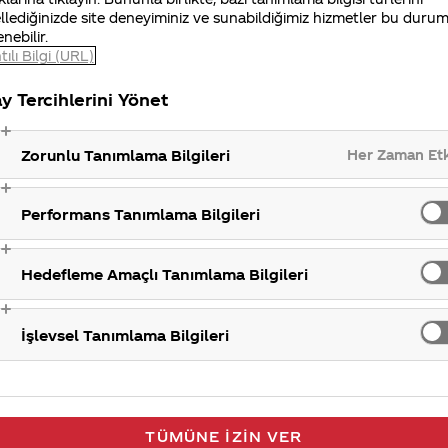
llediğinizde site deneyiminiz ve sunabildiğimiz hizmetler bu duru
ce farklı pazar araştırmaları gerçekleştirerek sonuçla
enebilir.
ı üzerinden sizlerle buluşturuyoruz. Yeterli talep olmas
tılı Bilgi (URL)
 için teşekkür ederiz.
y Tercihlerini Yönet
Her Zaman Et
Zorunlu Tanımlama Bilgileri
Yeni ür
Performans Tanımlama Bilgileri
Hedefleme Amaçlı Tanımlama Bilgileri
İşlevsel Tanımlama Bilgileri
TÜMÜNE İZIN VER