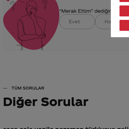
“Merak Ettim” dediğin konuya 
Evet
Hayır
TÜM SORULAR
Diğer Sorular
coco cola vanila nezeman türkiyeye geli