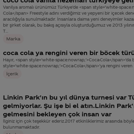
Vanilya aromalı ürünümüz Türkiye’de <span style='white-space:
Cola</span> Freestyle adını verdiğimiz ve yepyeni bir içecek de
aracılığıyla sunulmaktadır. İnsanlara daima yeni deneyimler kaz
bir şirket olarak, bu bakış açısıyla oluşturduğumuz ve 2013 yılın
T...
Marka
coca cola ya rengini veren bir böcek tü
Hayır, <span style='white-space:nowrap;'>Coca-Cola</span>'da 
style='white-space:nowrap;'>Coca-Cola</span>'ya rengini veren r
İçerik
Linkin Park'ın bu yıl dünya turnesi var T
gelmiyorlar. Şu işe bi el atın.Linkin Park
gelmesini bekleyen çok insan var
İlginiz için çok teşekkür ederiz.2017 etkinliklerimiz arasında böyl
bulunmamaktadır.