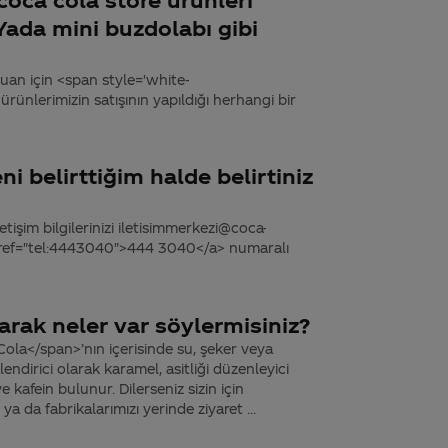
da mini buzdolabı gibi
 Şuan için <span style='white-
rünlerimizin satışının yapıldığı herhangi bir
 belirttiğim halde belirtiniz
tişim bilgilerinizi iletisimmerkezi@coca-
 href="tel:4443040">444 3040</a> numaralı
arak neler var söylermisiniz?
ola</span>’nın içerisinde su, şeker veya
endirici olarak karamel, asitliği düzenleyici
e kafein bulunur. Dilerseniz sizin için
ya da fabrikalarımızı yerinde ziyaret ...