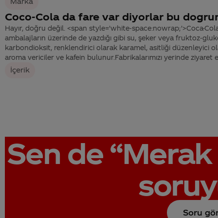
Marka
Coco-Cola da fare var diyorlar bu dogr
Hayır, doğru değil. <span style='white-space:nowrap;'>Coca-Cola
ambalajların üzerinde de yazdığı gibi su, şeker veya fruktoz-glu
karbondioksit, renklendirici olarak karamel, asitliği düzenleyici ol
aroma vericiler ve kafein bulunur.Fabrikalarımızı yerinde ziyaret e
İçerik
Sen de
“Merak 
soruy
Soru gö