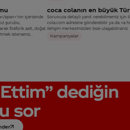
umu
coca colanın en büyük Tür
</span>’nın içerisinde
Sorunuza detaylı yanıt verebilmemiz için ile
koz şurubu,
cola.com adresine gönderebilir ya da <a
arak fosforik asit, doğal
iletişim merkezimizden bize ulaşabilirsiniz.
tmek isterseniz...
Kampanyalar
Ettim”
dediğin
u sor
nder