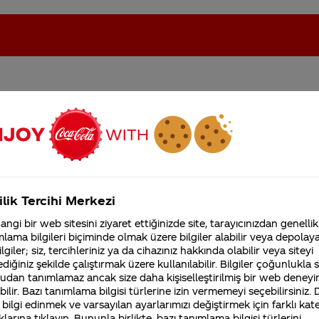
rkiye'de satılıyor mu?
oca-Cola'nın Filistin'de fabr...
Coca-Cola’yı kim buldu?
Kurumsal
ilik Tercihi Merkezi
4355 Soru
ngi bir web sitesini ziyaret ettiğinizde site, tarayıcınızdan genellik
Coca-Cola Şirketi hakk
lama bilgileri biçiminde olmak üzere bilgiler alabilir veya depolayab
merak ettikleriniz.
lgiler; siz, tercihleriniz ya da cihazınız hakkında olabilir veya siteyi
Fabrikalarımız,
diğiniz şekilde çalıştırmak üzere kullanılabilir. Bilgiler çoğunlukla si
sertifikalarımız, faaliyet
udan tanımlamaz ancak size daha kişiselleştirilmiş bir web deneyi
şa sunulan limon aromalı yeni bir ürünümüzdür. İçeriğ
gösterdiğimiz ülkeler,
ilir. Bazı tanımlama bilgisi türlerine izin vermemeyi seçebilirsiniz.
tarihçemiz ve daha fazla
bi koyu kahverengi değil şeffaftır. Ürün portföyümüzü,
 bilgi edinmek ve varsayılan ayarlarımızı değiştirmek için farklı kat
lenti ve ihtiyaçlarını daima göz önünde bulundurarak
klarına tıklayın. Bununla birlikte, bazı tanımlama bilgisi türlerini