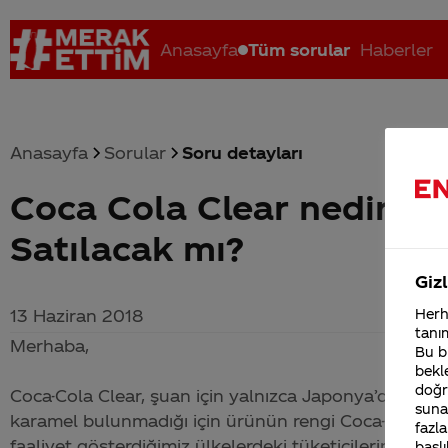
Anasayfa
Tüm sorular
Haberler
Anasayfa
Sorular
Soru detayları
Coca Cola Clear nedir? Tü
Coca-Cola nerenin malı?
Coca cola İsrail malı mı Yani ...
C
Satılacak mı?
Gizl
13 Haziran 2018
Herha
tanım
Merhaba,
Bu bi
bekle
doğr
Coca-Cola
Clear, şuan için yalnızca Japonya’da satı
sunab
karamel bulunmadığı için ürünün rengi
Coca-Cola
gi
fazla
faaliyet gösterdiğimiz ülkelerdeki tüketicilerin bek
başlı