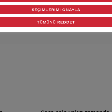
verdiğimiz cevap aklındaki soru işaretlerini giderdi 
SEÇIMLERIMI ONAYLA
Gönder
TÜMÜNÜ REDDET
r
Coca cola yakın zamanda c