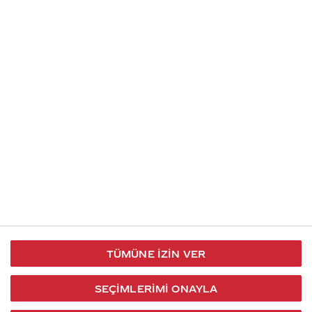
İletişim
Takip et
S.S.S
Kullanım
444 30 40
X / Twitter
Koşulları
Coca-Cola İletişim
Facebook
Merkezi
Veri Koruma
iletisimmerkezi@coca-
ve Gizlilik
cola.com
TÜMÜNE İZIN VER
Bilgi
Toplumu
SEÇIMLERIMI ONAYLA
Hizmetleri