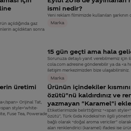
line
ismi nedir?
Yeni reklam filmimizde kullanılan şarkının 
Marka
ürün açıldığında gaz
nlerin açıldıktan sonra
15 gün geçti ama hala gel
Sorunuza detaylı yanıt verebilmemiz için ile
cola.com adresine gönderebilir ya da <a
iletişim merkezimizden bize ulaşabilirsiniz.
Marka
erin üretimi
Ürünün içindekiler kısmını
özütü"nü kaldırdınız ve re
</span> Orijinal Tat,
yazmayan "Karamel"i ekle
<span style='white-
Etiketlerimizde belirttiğimiz “<span styl
ite, Fuse Tea, Powerade
özütü”, Türk Gıda Kodeksi’nin ilgili yönetme
bağlı olarak “doğal aroma vericiler” olarak
alan renklendirici (karamel) ifadesi ise ür