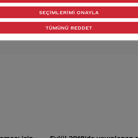
verdiğimiz cevap aklındaki soru işaretlerini giderdi 
SEÇIMLERIMI ONAYLA
Gönder
TÜMÜNÜ REDDET
aması için
Eylül 2018'de yayınlanan 