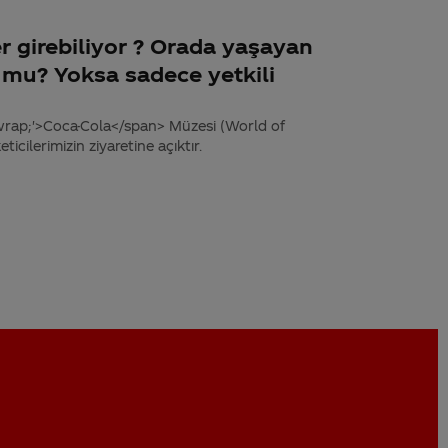
r girebiliyor ? Orada yaşayan
r mu? Yoksa sadece yetkili
wrap;'>Coca-Cola</span> Müzesi (World of
icilerimizin ziyaretine açıktır.