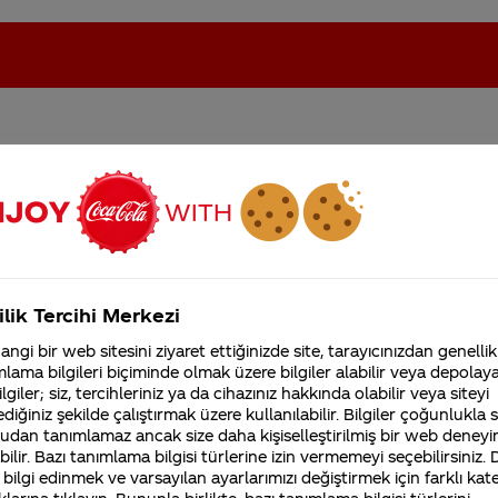
ıyor mu?
oca-Cola'nın Filistin'de fabr...
Coca-Cola’yı kim buldu?
Kurumsal
ilik Tercihi Merkezi
4355 Soru
ngi bir web sitesini ziyaret ettiğinizde site, tarayıcınızdan genellik
Coca-Cola Şirketi hakk
lama bilgileri biçiminde olmak üzere bilgiler alabilir veya depolayab
merak ettikleriniz.
lgiler; siz, tercihleriniz ya da cihazınız hakkında olabilir veya siteyi
Fabrikalarımız,
diğiniz şekilde çalıştırmak üzere kullanılabilir. Bilgiler çoğunlukla si
sertifikalarımız, faaliyet
kili olarak sıklıkla kullanılıyor olsa da, bağımlılık es
udan tanımlamaz ancak size daha kişiselleştirilmiş bir web deneyi
gösterdiğimiz ülkeler,
 bağımlılık yaptığı ile ilgili görüşler olmasına rağmen k
tarihçemiz ve daha fazla
ilir. Bazı tanımlama bilgisi türlerine izin vermemeyi seçebilirsiniz.
 bilgi edinmek ve varsayılan ayarlarımızı değiştirmek için farklı kat
 yıllardır güvenle kullanılan gıda maddeleridir. Şeke