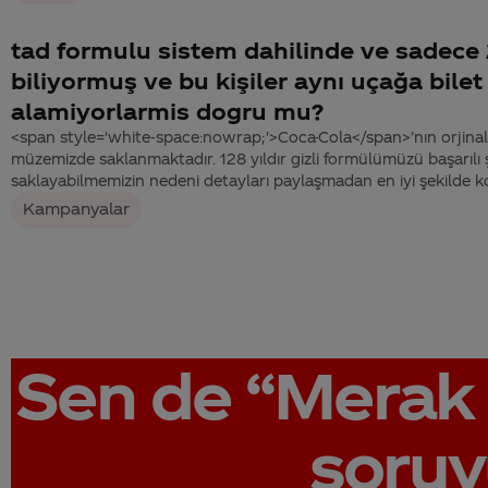
tad formulu sistem dahilinde ve sadece 2
biliyormuş ve bu kişiler aynı uçağa bilet
alamiyorlarmis dogru mu?
<span style='white-space:nowrap;'>Coca-Cola</span>’nın orjinal
müzemizde saklanmaktadır. 128 yıldır gizli formülümüzü başarılı 
saklayabilmemizin nedeni detayları paylaşmadan en iyi şekilde 
Kampanyalar
Sen de
“Merak 
soruy