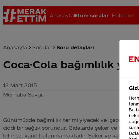
Anasayfa
Tüm sorular
Haberler
Anasayfa
Sorular
Soru detayları
Coca-Cola bağımlılık yap
Coca-Cola nerenin malı?
Coca cola İsrail malı mı Yani ...
C
12 Mart 2015
Gizl
Merhaba Sevgi,
Herha
tanım
Bu bi
bekle
Günümüzde bağımlılık terimi yiyecek ve içeceklerle iliş
doğr
ciddi bir sağlık sorundur. Gıdalarda şeker ve kafeinin
sunab
fazla
bilimsel kanıt bulunmamaktadır. Şeker ve kafein uzun