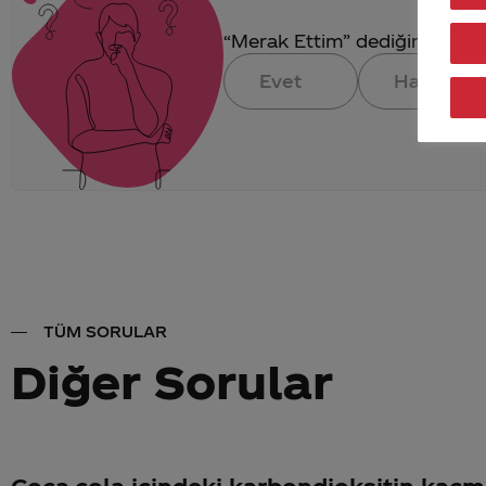
“Merak Ettim” dediğin konuya 
Evet
Hayır
TÜM SORULAR
Diğer Sorular
Coca-cola içindeki karbondioksitin kaçm