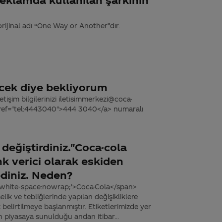
orijinal adı “One Way or Another”dır.
icek diye bekliyorum
tişim bilgilerinizi iletisimmerkezi@coca-
 href="tel:4443040">444 3040</a> numaralı
 değiştirdiniz."Coca-cola
nk verici olarak eskiden
diniz. Neden?
e='white-space:nowrap;'>Coca-Cola</span>
lik ve tebliğlerinde yapılan değişikliklere
 belirtilmeye başlanmıştır. Etiketlerimizde yer
ün piyasaya sunulduğu andan itibar...