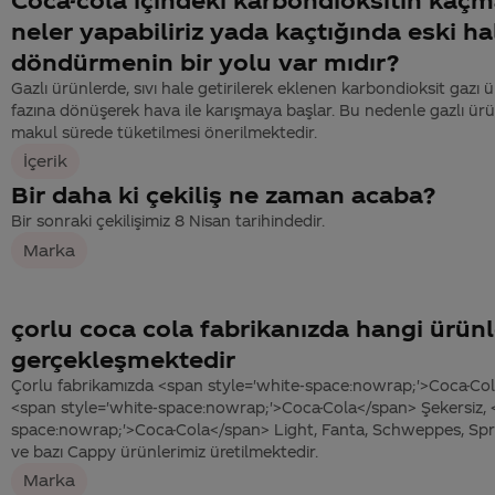
neler yapabiliriz yada kaçtığında eski ha
döndürmenin bir yolu var mıdır?
Gazlı ürünlerde, sıvı hale getirilerek eklenen karbondioksit gazı 
fazına dönüşerek hava ile karışmaya başlar. Bu nedenle gazlı ürü
makul sürede tüketilmesi önerilmektedir.
İçerik
Bir daha ki çekiliş ne zaman acaba?
Bir sonraki çekilişimiz 8 Nisan tarihindedir.
Marka
çorlu coca cola fabrikanızda hangi ürünl
gerçekleşmektedir
Çorlu fabrikamızda <span style='white-space:nowrap;'>Coca-Cola
<span style='white-space:nowrap;'>Coca-Cola</span> Şekersiz, 
space:nowrap;'>Coca-Cola</span> Light, Fanta, Schweppes, Spr
ve bazı Cappy ürünlerimiz üretilmektedir.
Marka