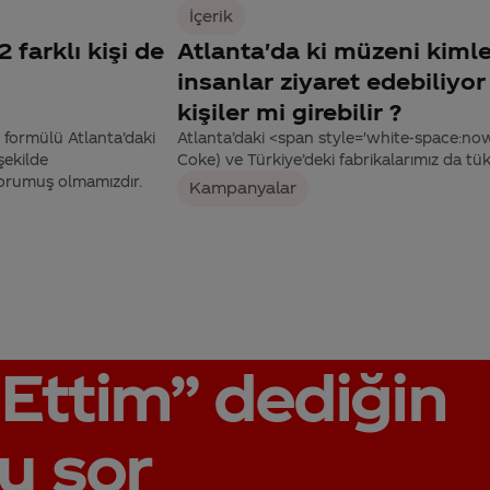
İçerik
 farklı kişi de
Atlanta'da ki müzeni kimle
insanlar ziyaret edebiliyo
kişiler mi girebilir ?
 formülü Atlanta’daki
Atlanta’daki <span style='white-space:no
şekilde
Coke) ve Türkiye’deki fabrikalarımız da tüket
korumuş olmamızdır.
Kampanyalar
Ettim”
dediğin
u sor