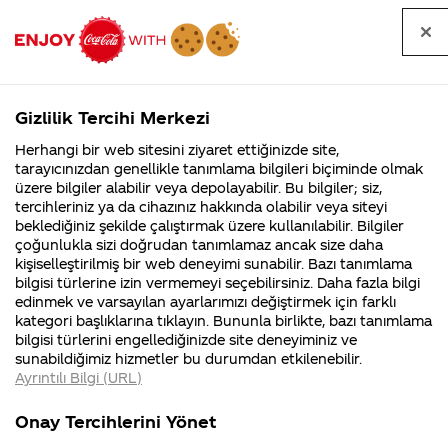
Tüm
Arama
Anasayfa
Haberler
Kapat
sorular
yap
Gizlilik Tercihi Merkezi
Arama yap
Herhangi bir web sitesini ziyaret ettiğinizde site,
Anasayfa
Sorular
Soru detayları
tarayıcınızdan genellikle tanımlama bilgileri biçiminde olmak
üzere bilgiler alabilir veya depolayabilir. Bu bilgiler; siz,
Coca-
Coca-
Kategoriler
Coca-Cola
Coca cola
Coca Cola
tercihleriniz ya da cihazınız hakkında olabilir veya siteyi
Cola'nın
Cola’yı
nerenin
İsrail malı mı
Filistin'de
kim
beklediğiniz şekilde çalıştırmak üzere kullanılabilir. Bilgiler
malı?
Yani ...
fabr...
buldu?
çoğunlukla sizi doğrudan tanımlamaz ancak size daha
2016
kişiselleştirilmiş bir web deneyimi sunabilir. Bazı tanımlama
Kurumsal
Kamp
bilgisi türlerine izin vermemeyi seçebilirsiniz. Daha fazla bilgi
Ramazan
edinmek ve varsayılan ayarlarımızı değiştirmek için farklı
4355 Soru
90 Soru
kategori başlıklarına tıklayın. Bununla birlikte, bazı tanımlama
ayı reklam
Coca-Cola
Kampany
bilgisi türlerini engellediğinizde site deneyiminiz ve
Şirketi
hakkınd
sunabildiğimiz hizmetler bu durumdan etkilenebilir.
hakkında
ettikleri
çekimi için
Ayrıntılı Bilgi (URL)
merak
Kampan
ettikleriniz.
koşulları
Kurumsal
Kampanyala
seçilecek
Fabrikalarımız,
kampany
Onay Tercihlerini Yönet
sertifikalarımız,
tarihleri
4355 Soru
90 Soru
faaliyet
temini v