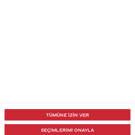
İletişim
Takip et
S.S.S
Kullanım
444 30 40
X / Twitter
Koşulları
Coca-Cola İletişim
Facebook
Merkezi
Veri Koruma
iletisimmerkezi@coca-
ve Gizlilik
cola.com
TÜMÜNE İZIN VER
Bilgi
Toplumu
SEÇIMLERIMI ONAYLA