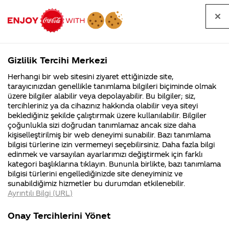
Tüm
Arama
Anasayfa
Haberler
Kapat
sorular
yap
Gizlilik Tercihi Merkezi
Arama yap
Herhangi bir web sitesini ziyaret ettiğinizde site,
Anasayfa
Sorular
Soru detayları
tarayıcınızdan genellikle tanımlama bilgileri biçiminde olmak
üzere bilgiler alabilir veya depolayabilir. Bu bilgiler; siz,
Coca-
Coca-
Kategoriler
Coca-Cola
Coca cola
Çevko vakfı
tercihleriniz ya da cihazınız hakkında olabilir veya siteyi
Cola'nın
Cola’yı
nerenin
İsrail malı mı
Filistin'de
kim
beklediğiniz şekilde çalıştırmak üzere kullanılabilir. Bilgiler
malı?
Yani ...
fabr...
buldu?
çoğunlukla sizi doğrudan tanımlamaz ancak size daha
ile ilişkiniz
kişiselleştirilmiş bir web deneyimi sunabilir. Bazı tanımlama
Kurumsal
Kamp
bilgisi türlerine izin vermemeyi seçebilirsiniz. Daha fazla bilgi
nedir ?
edinmek ve varsayılan ayarlarımızı değiştirmek için farklı
4355 Soru
90 Soru
kategori başlıklarına tıklayın. Bununla birlikte, bazı tanımlama
Coca-Cola
Kampany
bilgisi türlerini engellediğinizde site deneyiminiz ve
Şirketi
hakkınd
18 Mart
sunabildiğimiz hizmetler bu durumdan etkilenebilir.
hakkında
ettikleri
2015
Ayrıntılı Bilgi (URL)
merak
Kampan
ettikleriniz.
koşulları
Merhaba Çağrı,
Kurumsal
Kampanya
Fabrikalarımız,
kampany
Onay Tercihlerini Yönet
sertifikalarımız,
tarihleri
4355 Soru
90 Soru
faaliyet
temini v