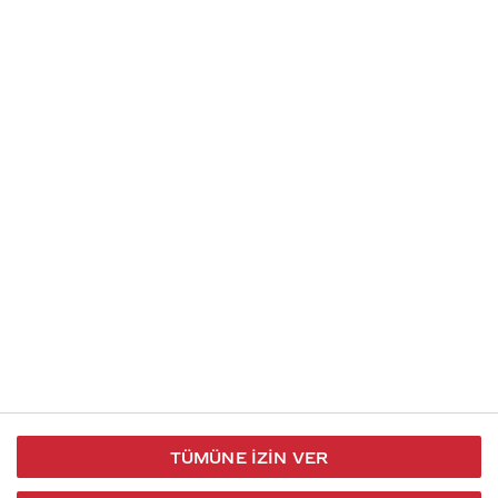
Soru gönder
İletişim
Takip et
S.S.S
Kullanım
444 30 40
X / Twitter
Koşulları
Coca-Cola İletişim
Facebook
Merkezi
Veri Koruma
iletisimmerkezi@coca-
ve Gizlilik
cola.com
TÜMÜNE İZIN VER
Bilgi