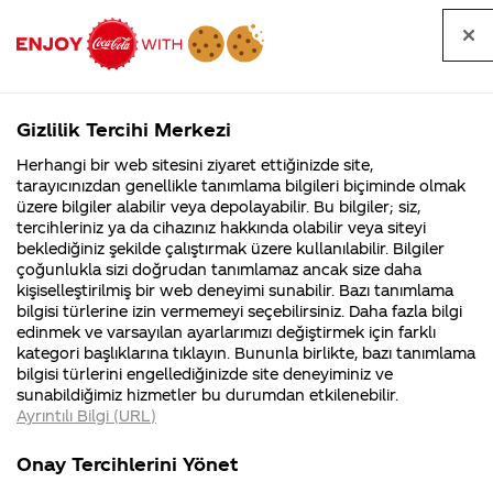
Tüm
Arama
Anasayfa
Haberler
Kapat
sorular
yap
Gizlilik Tercihi Merkezi
Arama yap
Herhangi bir web sitesini ziyaret ettiğinizde site,
Anasayfa
Sorular
Soru detayları
tarayıcınızdan genellikle tanımlama bilgileri biçiminde olmak
üzere bilgiler alabilir veya depolayabilir. Bu bilgiler; siz,
Coca-
Coca-
Kategori
Coca-Cola
Coca cola
Çekilişe
tercihleriniz ya da cihazınız hakkında olabilir veya siteyi
Cola'nın
Cola’yı
nerenin
İsrail malı mı
Filistin'de
kim
beklediğiniz şekilde çalıştırmak üzere kullanılabilir. Bilgiler
malı?
Yani ...
fabr...
buldu?
çoğunlukla sizi doğrudan tanımlamaz ancak size daha
katılabilmek
kişiselleştirilmiş bir web deneyimi sunabilir. Bazı tanımlama
Kurumsal
Kamp
bilgisi türlerine izin vermemeyi seçebilirsiniz. Daha fazla bilgi
için bilgilerimi
edinmek ve varsayılan ayarlarımızı değiştirmek için farklı
4355 Soru
90 Soru
kategori başlıklarına tıklayın. Bununla birlikte, bazı tanımlama
eksiksiz
Coca-Cola
Kampany
bilgisi türlerini engellediğinizde site deneyiminiz ve
Şirketi
hakkınd
sunabildiğimiz hizmetler bu durumdan etkilenebilir.
hakkında
ettikleri
giriyorum fakat
Ayrıntılı Bilgi (URL)
merak
Kampan
ettikleriniz.
koşulları
Kurumsal
Ka
çekilişe katil
Fabrikalarımız,
kampany
Onay Tercihlerini Yönet
sertifikalarımız,
tarihleri
4355 Soru
90 S
faaliyet
temini v