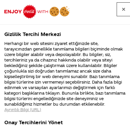
Tüm
Arama
Anasayfa
Haberler
Kapat
sorular
yap
Gizlilik Tercihi Merkezi
Arama yap
Herhangi bir web sitesini ziyaret ettiğinizde site,
Anasayfa
Sorular
Soru detayları
tarayıcınızdan genellikle tanımlama bilgileri biçiminde olmak
üzere bilgiler alabilir veya depolayabilir. Bu bilgiler; siz,
Coca-
Coca-
Kategoril
Coca-Cola
Coca cola
cekilese
tercihleriniz ya da cihazınız hakkında olabilir veya siteyi
Cola'nın
Cola’yı
nerenin
İsrail malı mı
Filistin'de
kim
beklediğiniz şekilde çalıştırmak üzere kullanılabilir. Bilgiler
malı?
Yani ...
fabr...
buldu?
çoğunlukla sizi doğrudan tanımlamaz ancak size daha
Katilamiyorum
kişiselleştirilmiş bir web deneyimi sunabilir. Bazı tanımlama
Kurumsal
Kamp
bilgisi türlerine izin vermemeyi seçebilirsiniz. Daha fazla bilgi
neden tlf dan
edinmek ve varsayılan ayarlarımızı değiştirmek için farklı
4355 Soru
90 Soru
kategori başlıklarına tıklayın. Bununla birlikte, bazı tanımlama
girdiğim için
Coca-Cola
Kampany
bilgisi türlerini engellediğinizde site deneyiminiz ve
Şirketi
hakkınd
sunabildiğimiz hizmetler bu durumdan etkilenebilir.
hakkında
ettikleri
olabilir mi
Ayrıntılı Bilgi (URL)
merak
Kampan
ettikleriniz.
koşulları
Kurumsal
Kamp
Fabrikalarımız,
kampany
Onay Tercihlerini Yönet
sertifikalarımız,
tarihleri
4355 Soru
90 Soru
faaliyet
temini v