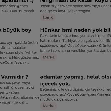
tisimmerkezi@coca-
<span style='white-space:nowrap;'>Coca-C
44 3040</a> numaralı
den gelen koyu kahverengidir.
İçerik
ya büyük boy
Hünkar ismi neden yok bi
Paketlerimizin üzerinde yer alan isimler IP
katılımcıların Türkiye'de en çok sevilen, il
a aynı şekilde üretilir
space:nowrap;'>Coca-Cola</span> ürünleri
z tüm ambalajlar
isimleri sorularına verdikleri yanıtlardan bel
le <span style='white-
Marka
ak farklılık göstermez.
a-Cola</span> ...
 Varmıdır ?
adamlar yapmış, helal olsu
nde su, şeker veya
içecek yok.
 asitliği düzenleyici
Beğeninizi dile getirdiğiniz için teşekkür e
rseniz <span
space:nowrap;'>Coca-Cola</span>’nın eşsiz 
latan infografiğimizi de
mutlulukla çalışıyoruz.
</span>'da dah...
Marka