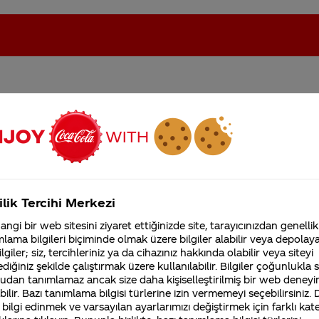
miyorum puanlarımız var
oca-Cola'nın Filistin'de fabr...
Coca-Cola’yı kim buldu?
er ama şimdiden kapandı
Kurumsal
ilik Tercihi Merkezi
4355 Soru
ngi bir web sitesini ziyaret ettiğinizde site, tarayıcınızdan genellik
Coca-Cola Şirketi hakk
lama bilgileri biçiminde olmak üzere bilgiler alabilir veya depolayab
merak ettikleriniz.
lgiler; siz, tercihleriniz ya da cihazınız hakkında olabilir veya siteyi
Fabrikalarımız,
diğiniz şekilde çalıştırmak üzere kullanılabilir. Bilgiler çoğunlukla si
sertifikalarımız, faaliyet
udan tanımlamaz ancak size daha kişiselleştirilmiş bir web deneyi
gösterdiğimiz ülkeler,
tarihçemiz ve daha fazla
ilir. Bazı tanımlama bilgisi türlerine izin vermemeyi seçebilirsiniz.
 bilgi edinmek ve varsayılan ayarlarımızı değiştirmek için farklı kat
ilecek en yetkili birim Müşteri İletişim Merkezi’mizdir.