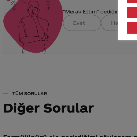
“Merak Ettim” dediğin konuya 
Evet
Hayır
TÜM SORULAR
Diğer Sorular
Formülünüzü ele geçirdiğimi söylesem n'