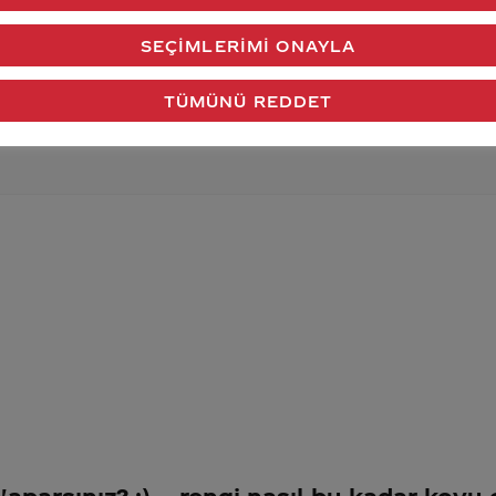
verdiğimiz cevap aklındaki soru işaretlerini giderdi 
SEÇIMLERIMI ONAYLA
Gönder
TÜMÜNÜ REDDET
aparsınız? :)
rengi nasıl bu kadar koyu 