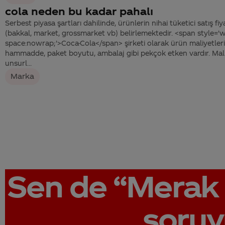
cola neden bu kadar pahalı
Serbest piyasa şartları dahilinde, ürünlerin nihai tüketici satış fiy
(bakkal, market, grossmarket vb) belirlemektedir. <span style='w
space:nowrap;'>Coca-Cola</span> şirketi olarak ürün maliyetlerim
hammadde, paket boyutu, ambalaj gibi pekçok etken vardır. Maliy
unsurl...
Marka
Sen de
“Merak 
soruy