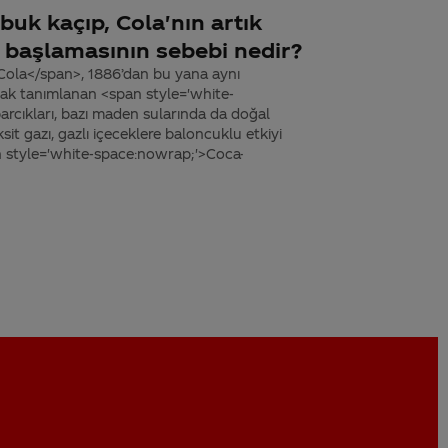
buk kaçıp, Cola'nın artık
başlamasının sebebi nedir?
Cola</span>, 1886’dan bu yana aynı
larak tanımlanan <span style='white-
rcıkları, bazı maden sularında da doğal
it gazı, gazlı içeceklere baloncuklu etkiyi
an style='white-space:nowrap;'>Coca-