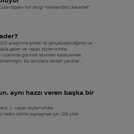
ola</span>’nın rengi “renklendirici karamel”
lader?
SOS araştırma şirketi ile gerçekleştirdiğimiz ve
k akla gelen ve <span style='white-
 üzerinde görmek istenilen kadın/erkek
irlenmiştir. Bu sorulara verilen yanıtlar ...
n. aynı hazzı veren başka bir
deriz. J <span style='white-
tadını sizinle paylaşmak için 128 yıldır