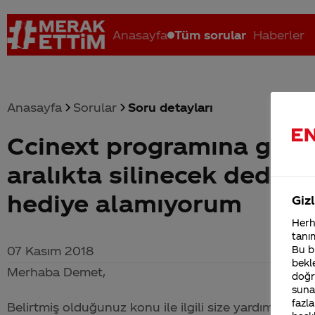
Anasayfa
Tüm sorular
Haberler
Anasayfa
Sorular
Soru detayları
Ccinext programına gire
Coca-Cola nerenin malı?
Coca cola İsrail malı mı Yani ...
C
aralıkta silinecek dedil
hediye alamıyorum
Gizl
Herha
tanım
Bu bi
07 Kasım 2018
bekle
Merhaba Demet,
doğr
sunab
fazla
Belirtmiş olduğunuz konu ile ilgili size yardımcı olab