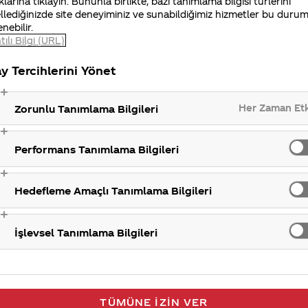
klarına tıklayın. Bununla birlikte, bazı tanımlama bilgisi türlerini
alı telefondan ulaşabilirsiniz.
llediğinizde site deneyiminiz ve sunabildiğimiz hizmetler bu duru
enebilir.
tılı Bilgi (URL)
iniz Merak Ettim sitemizi ziyaret ettiğiniz için teşekkür
y Tercihlerini Yönet
Her Zaman Et
Zorunlu Tanımlama Bilgileri
Performans Tanımlama Bilgileri
Hedefleme Amaçlı Tanımlama Bilgileri
İşlevsel Tanımlama Bilgileri
TÜMÜNE İZIN VER