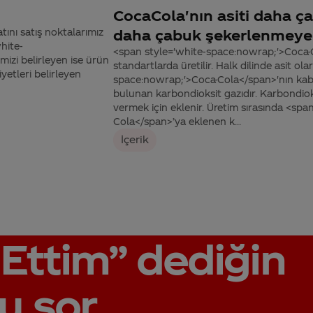
CocaCola'nın asiti daha ça
atını satış noktalarımız
daha çabuk şekerlenmeye 
hite-
<span style='white-space:nowrap;'>Coca-
izi belirleyen ise ürün
standartlarda üretilir. Halk dilinde asit o
etleri belirleyen
space:nowrap;'>Coca-Cola</span>'nın kaba
bulunan karbondioksit gazıdır. Karbondioks
vermek için eklenir. Üretim sırasında <sp
Cola</span>’ya eklenen k...
İçerik
Ettim”
dediğin
u sor