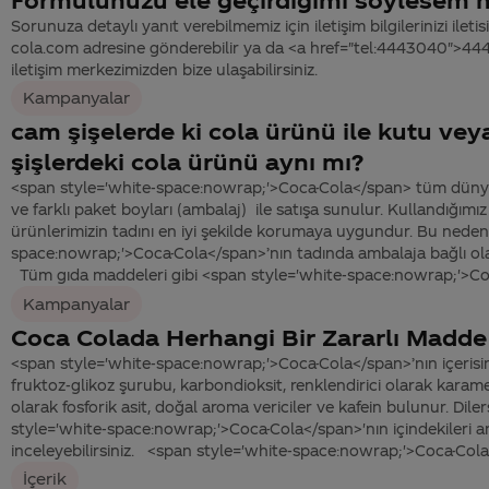
Sorunuza detaylı yanıt verebilmemiz için iletişim bilgilerinizi ile
cola.com adresine gönderebilir ya da <a href="tel:4443040">4
iletişim merkezimizden bize ulaşabilirsiniz.
Kampanyalar
cam şişelerde ki cola ürünü ile kutu ve
şişlerdeki cola ürünü aynı mı?
<span style='white-space:nowrap;'>Coca-Cola</span> tüm dünyad
ve farklı paket boyları (ambalaj) ile satışa sunulur. Kullandığımı
ürünlerimizin tadını en iyi şekilde korumaya uygundur. Bu neden
space:nowrap;'>Coca-Cola</span>’nın tadında ambalaja bağlı olar
Tüm gıda maddeleri gibi <span style='white-space:nowrap;'>Coc
Kampanyalar
Coca Colada Herhangi Bir Zararlı Madde
<span style='white-space:nowrap;'>Coca-Cola</span>’nın içerisi
fruktoz-glikoz şurubu, karbondioksit, renklendirici olarak karamel,
olarak fosforik asit, doğal aroma vericiler ve kafein bulunur. Dile
style='white-space:nowrap;'>Coca-Cola</span>'nın içindekileri an
inceleyebilirsiniz. <span style='white-space:nowrap;'>Coca-Cola
İçerik