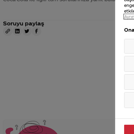
enge
etkil
Ayrın
Soruyu paylaş
Ona