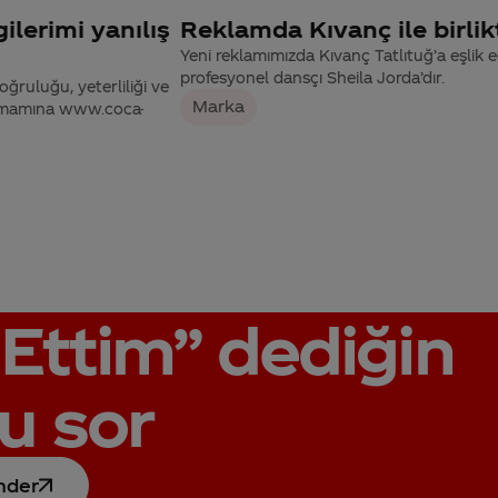
ilerimi yanılış
Reklamda Kıvanç ile birlik
Yeni reklamımızda Kıvanç Tatlıtuğ’a eşlik
profesyonel dansçı Sheila Jorda’dır.
oğruluğu, yeterliliği ve
Marka
tamamına www.coca-
Ettim”
dediğin
u sor
nder