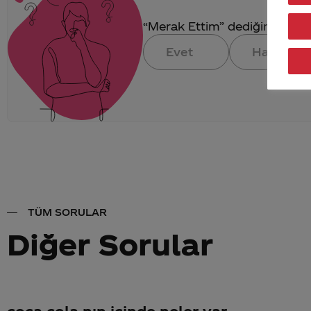
“Merak Ettim” dediğin konuya 
Evet
Hayır
TÜM SORULAR
Diğer Sorular
coca cola nın içinde neler var