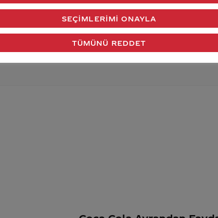
verdiğimiz cevap aklındaki soru işaretlerini giderdi 
SEÇIMLERIMI ONAYLA
Gönder
TÜMÜNÜ REDDET
Coca Cola Ayrandan Fayda