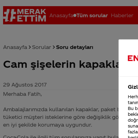
Anasayfa
Tüm sorular
Haberler
Anasayfa
Sorular
Soru detayları
Cam şişelerin kapakları 
Coca-Cola nerenin malı?
Coca cola İsrail malı mı Yani ...
C
29 Ağustos 2017
Gizl
Merhaba Fatih,
Herha
tanım
Bu bi
Ambalajlarımızda kullanılan kapaklar, paket boyutları
bekle
tüketici müşteri isteklerine göre değişiklik gösterme
doğr
en iyi şekilde korumaya uygundur.
sunab
fazla
Coca-Cola
ile ilgili tüm sorularınıza yanıt bulabileceğ
başlı