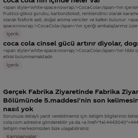
<span style='white-space:nowrap;'>Coca-Cola</span>’nın içerisi
fruktoz-glikoz şurubu, karbondioksit, renklendirici olarak karamel,
olarak fosforik asit, doğal aroma vericiler ve kafein bulunur. <sp
space:nowrap;'>Coca-Cola</span>’nın içeriği ambalajlarımız üzeri
İçerik
coca cola cinsel gücü artırır diyolar, do
<span style='white-space:nowrap;'>Coca-Cola</span>’nın tıbbi ol
etkisi bulunmamaktadır.
İçerik
Gerçek Fabrika Ziyaretinde Fabrika Ziyar
Bölümünde 5.maddesi'nin son kelimesin
nasıl yok
Sorunuza detaylı yanıt verebilmemiz için iletişim bilgilerinizi ile
cola.com adresine gönderebilir ya da <a href="tel:4443040">4
iletişim merkezimizden bize ulaşabilirsiniz.
Kampanyalar