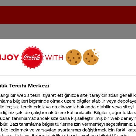
neden çevir aç değil?
oca-Cola'nın Filistin'de fabr...
Coca-Cola’yı kim buldu?
Kurumsal
ilik Tercihi Merkezi
4355 Soru
ngi bir web sitesini ziyaret ettiğinizde site, tarayıcınızdan genellik
Coca-Cola Şirketi hakk
lama bilgileri biçiminde olmak üzere bilgiler alabilir veya depolayab
merak ettikleriniz.
lgiler; siz, tercihleriniz ya da cihazınız hakkında olabilir veya siteyi
na, üretim teknolojilerine, operasyonel gerekliliklere,
Fabrikalarımız,
diğiniz şekilde çalıştırmak üzere kullanılabilir. Bilgiler çoğunlukla si
ktedir. Kullandığımız tüm ambalajlarımız ürünlerimizin
sertifikalarımız, faaliyet
udan tanımlamaz ancak size daha kişiselleştirilmiş bir web deneyi
gösterdiğimiz ülkeler,
ilir. Bazı tanımlama bilgisi türlerine izin vermemeyi seçebilirsiniz.
tarihçemiz ve daha fazla
 bilgi edinmek ve varsayılan ayarlarımızı değiştirmek için farklı kat
iniz Merak Ettim sitemizi ziyaret ettiğiniz için teşekkür
klarına tıklayın. Bununla birlikte, bazı tanımlama bilgisi türlerini