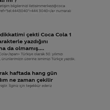
tişim bilgilerinizi iletisimmerkezi@coca-
 href="tel:4443040">444 3040</a> numaralı
dikkatimi çekti Coca Cola 1
arakterle yazdığını
a da olmamış....
la</span> Türkiye olarak 50. yılımızı
e, ürünlerimizin üzerine ismimizi Türkçe yazdık.
larak haftada hang gün
dım ne zaman çekilir
ştir. İlginiz için teşekkür ederiz