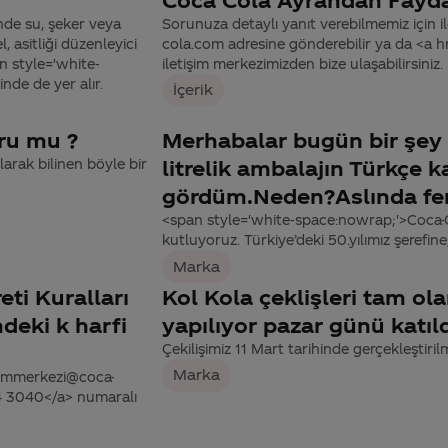
nde su, şeker veya
Sorunuza detaylı yanıt verebilmemiz için ile
 asitliği düzenleyici
cola.com adresine gönderebilir ya da <a
an style='white-
iletişim merkezimizden bize ulaşabilirsiniz.
nde de yer alır.
İçerik
gru mu ?
Merhabalar bugün bir şey 
arak bilinen böyle bir
litrelik ambalajın Türkçe k
gördüm.Neden?Aslında fen
<span style='white-space:nowrap;'>Coca-Co
kutluyoruz. Türkiye’deki 50.yılımız şerefin
Marka
eti Kuralları
Kol Kola çeklişleri tam o
deki k harfi
yapılıyor pazar günü katıl
Çekilişimiz 11 Mart tarihinde gerçekleştirilmi
Marka
tisimmerkezi@coca-
44 3040</a> numaralı