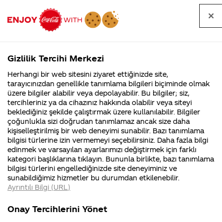
Tüm
Arama
Anasayfa
Haberler
Kapat
sorular
yap
Gizlilik Tercihi Merkezi
Arama yap
Herhangi bir web sitesini ziyaret ettiğinizde site,
Anasayfa
Sorular
Soru detayları
tarayıcınızdan genellikle tanımlama bilgileri biçiminde olmak
üzere bilgiler alabilir veya depolayabilir. Bu bilgiler; siz,
Coca-
Coca-
Kategoril
Coca-Cola
Coca cola
Calisanlarinizin
tercihleriniz ya da cihazınız hakkında olabilir veya siteyi
Cola'nın
Cola’yı
nerenin
İsrail malı mı
Filistin'de
kim
beklediğiniz şekilde çalıştırmak üzere kullanılabilir. Bilgiler
malı?
Yani ...
fabr...
buldu?
çoğunlukla sizi doğrudan tanımlamaz ancak size daha
Coca Cola
kişiselleştirilmiş bir web deneyimi sunabilir. Bazı tanımlama
Kurumsal
Kamp
bilgisi türlerine izin vermemeyi seçebilirsiniz. Daha fazla bilgi
içmesi zorunlu
edinmek ve varsayılan ayarlarımızı değiştirmek için farklı
4355 Soru
90 Soru
kategori başlıklarına tıklayın. Bununla birlikte, bazı tanımlama
mu? Doğruyu
Coca-Cola
Kampany
bilgisi türlerini engellediğinizde site deneyiminiz ve
Şirketi
hakkınd
sunabildiğimiz hizmetler bu durumdan etkilenebilir.
hakkında
ettikleri
söyleyin lütfen.
Ayrıntılı Bilgi (URL)
merak
Kampan
ettikleriniz.
koşulları
Kurumsal
Kamp
Fabrikalarımız,
kampany
Onay Tercihlerini Yönet
sertifikalarımız,
tarihleri
4355 Soru
90 Soru
faaliyet
temini v