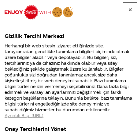
Tüm
Arama
Anasayfa
Haberler
Kapat
sorular
yap
Gizlilik Tercihi Merkezi
Arama yap
Herhangi bir web sitesini ziyaret ettiğinizde site,
Anasayfa
Sorular
Soru detayları
tarayıcınızdan genellikle tanımlama bilgileri biçiminde olmak
üzere bilgiler alabilir veya depolayabilir. Bu bilgiler; siz,
Coca-
Coca-
Kategor
Coca-Cola
Coca cola
Bütünleşik
tercihleriniz ya da cihazınız hakkında olabilir veya siteyi
Cola'nın
Cola’yı
nerenin
İsrail malı mı
Filistin'de
kim
beklediğiniz şekilde çalıştırmak üzere kullanılabilir. Bilgiler
malı?
Yani ...
fabr...
buldu?
çoğunlukla sizi doğrudan tanımlamaz ancak size daha
pazarlama
kişiselleştirilmiş bir web deneyimi sunabilir. Bazı tanımlama
Kurumsal
Kamp
bilgisi türlerine izin vermemeyi seçebilirsiniz. Daha fazla bilgi
iletişimi
edinmek ve varsayılan ayarlarımızı değiştirmek için farklı
4355 Soru
90 Soru
kategori başlıklarına tıklayın. Bununla birlikte, bazı tanımlama
konusunu coca
Coca-Cola
Kampany
bilgisi türlerini engellediğinizde site deneyiminiz ve
Şirketi
hakkınd
sunabildiğimiz hizmetler bu durumdan etkilenebilir.
hakkında
ettikleri
cola adına
Ayrıntılı Bilgi (URL)
merak
Kampan
ettikleriniz.
koşulları
Kurumsal
Ka
değerlendirebilir
Fabrikalarımız,
kampany
Onay Tercihlerini Yönet
sertifikalarımız,
tarihleri
4355 Soru
90 S
faaliyet
temini v