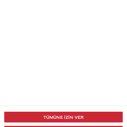
Soru gönder
İletişim
Takip et
S.S.S
Kullanım
444 30 40
X / Twitter
Koşulları
Coca-Cola İletişim
Facebook
Merkezi
Veri Koruma
iletisimmerkezi@coca-
ve Gizlilik
cola.com
TÜMÜNE İZIN VER
Bilgi