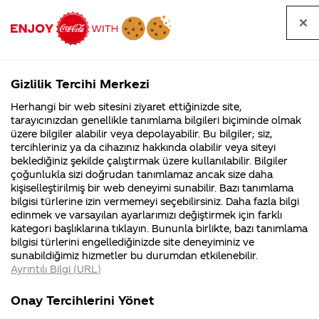
Tüm
Arama
Anasayfa
Haberler
Kapat
sorular
yap
Gizlilik Tercihi Merkezi
Arama yap
Herhangi bir web sitesini ziyaret ettiğinizde site,
Anasayfa
Sorular
Soru detayları
tarayıcınızdan genellikle tanımlama bilgileri biçiminde olmak
üzere bilgiler alabilir veya depolayabilir. Bu bilgiler; siz,
Coca-
Coca-
Kategorile
Coca-Cola
Coca cola
Bugun
tercihleriniz ya da cihazınız hakkında olabilir veya siteyi
Cola'nın
Cola’yı
nerenin
İsrail malı mı
Filistin'de
kim
beklediğiniz şekilde çalıştırmak üzere kullanılabilir. Bilgiler
malı?
Yani ...
fabr...
buldu?
çoğunlukla sizi doğrudan tanımlamaz ancak size daha
migrosdan 8 li
kişiselleştirilmiş bir web deneyimi sunabilir. Bazı tanımlama
Kurumsal
Kamp
bilgisi türlerine izin vermemeyi seçebilirsiniz. Daha fazla bilgi
cola aldim ve
edinmek ve varsayılan ayarlarımızı değiştirmek için farklı
4355 Soru
90 Soru
kategori başlıklarına tıklayın. Bununla birlikte, bazı tanımlama
bilet 29,95 tl
Coca-Cola
Kampany
bilgisi türlerini engellediğinizde site deneyiminiz ve
Şirketi
hakkınd
sunabildiğimiz hizmetler bu durumdan etkilenebilir.
hakkında
ettikleri
kampanyası
Ayrıntılı Bilgi (URL)
merak
Kampan
ettikleriniz.
koşulları
Kurumsal
Kampa
vardi kod
Fabrikalarımız,
kampany
Onay Tercihlerini Yönet
sertifikalarımız,
tarihleri
4355 Soru
90 Soru
faaliyet
temini v