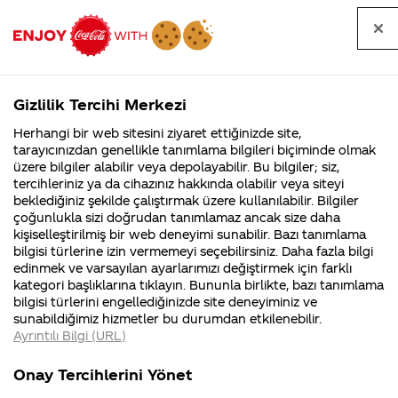
Tüm
Arama
Anasayfa
Haberler
Kapat
sorular
yap
Gizlilik Tercihi Merkezi
Arama yap
Herhangi bir web sitesini ziyaret ettiğinizde site,
Anasayfa
Sorular
Soru detayları
tarayıcınızdan genellikle tanımlama bilgileri biçiminde olmak
üzere bilgiler alabilir veya depolayabilir. Bu bilgiler; siz,
Coca-
Coca-
Kategoriler
Coca-Cola
Coca cola
bugün 1lt
tercihleriniz ya da cihazınız hakkında olabilir veya siteyi
Cola'nın
Cola’yı
nerenin
İsrail malı mı
Filistin'de
kim
beklediğiniz şekilde çalıştırmak üzere kullanılabilir. Bilgiler
malı?
Yani ...
fabr...
buldu?
çoğunlukla sizi doğrudan tanımlamaz ancak size daha
coca-cola
kişiselleştirilmiş bir web deneyimi sunabilir. Bazı tanımlama
Kurumsal
Kamp
bilgisi türlerine izin vermemeyi seçebilirsiniz. Daha fazla bilgi
aldım
edinmek ve varsayılan ayarlarımızı değiştirmek için farklı
4355 Soru
90 Soru
kategori başlıklarına tıklayın. Bununla birlikte, bazı tanımlama
açtığımda
Coca-Cola
Kampany
bilgisi türlerini engellediğinizde site deneyiminiz ve
Şirketi
hakkınd
sunabildiğimiz hizmetler bu durumdan etkilenebilir.
hakkında
ettikleri
kapağını
Ayrıntılı Bilgi (URL)
merak
Kampan
ettikleriniz.
koşulları
Kurumsal
Kampanyal
açtığımda
Fabrikalarımız,
kampany
Onay Tercihlerini Yönet
sertifikalarımız,
tarihleri
4355 Soru
90 Soru
faaliyet
temini v