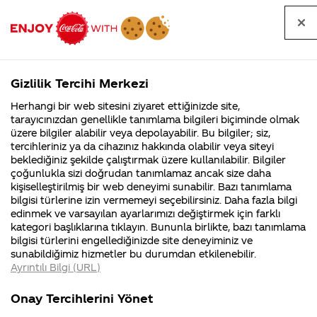
Tüm
Arama
Anasayfa
Haberler
Kapat
sorular
yap
Gizlilik Tercihi Merkezi
Arama yap
Herhangi bir web sitesini ziyaret ettiğinizde site,
Anasayfa
Sorular
Soru detayları
tarayıcınızdan genellikle tanımlama bilgileri biçiminde olmak
üzere bilgiler alabilir veya depolayabilir. Bu bilgiler; siz,
Coca-
Coca-
Kategoriler
Coca-Cola
Coca cola
bizde kutu
tercihleriniz ya da cihazınız hakkında olabilir veya siteyi
Cola'nın
Cola’yı
nerenin
İsrail malı mı
Filistin'de
kim
beklediğiniz şekilde çalıştırmak üzere kullanılabilir. Bilgiler
malı?
Yani ...
fabr...
buldu?
çoğunlukla sizi doğrudan tanımlamaz ancak size daha
kola neden
kişiselleştirilmiş bir web deneyimi sunabilir. Bazı tanımlama
Kurumsal
Kamp
bilgisi türlerine izin vermemeyi seçebilirsiniz. Daha fazla bilgi
daha
edinmek ve varsayılan ayarlarımızı değiştirmek için farklı
4355 Soru
90 Soru
kategori başlıklarına tıklayın. Bununla birlikte, bazı tanımlama
pahalı?
Coca-Cola
Kampany
bilgisi türlerini engellediğinizde site deneyiminiz ve
Şirketi
hakkınd
sunabildiğimiz hizmetler bu durumdan etkilenebilir.
hakkında
ettikleri
yabancılar
Ayrıntılı Bilgi (URL)
merak
Kampan
ettikleriniz.
koşulları
Kurumsal
Kampanyal
bir sürü
Fabrikalarımız,
kampany
Onay Tercihlerini Yönet
sertifikalarımız,
tarihleri
4355 Soru
90 Soru
faaliyet
temini v