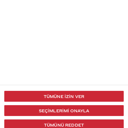
İletişim
Takip et
S.S.S
Kullanım
444 30 40
X / Twitter
Koşulları
Coca-Cola İletişim
Facebook
Merkezi
Veri Koruma
iletisimmerkezi@coca-
ve Gizlilik
cola.com
TÜMÜNE İZIN VER
Bilgi
Toplumu
SEÇIMLERIMI ONAYLA
Hizmetleri
TÜMÜNÜ REDDET