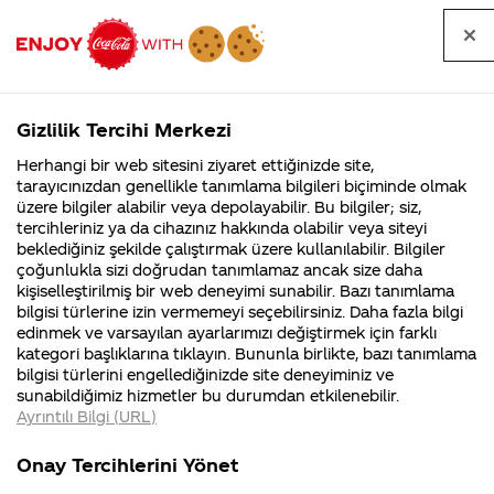
Tüm
Arama
Anasayfa
Haberler
Kapat
sorular
yap
Gizlilik Tercihi Merkezi
Arama yap
Herhangi bir web sitesini ziyaret ettiğinizde site,
Anasayfa
Sorular
Soru detayları
tarayıcınızdan genellikle tanımlama bilgileri biçiminde olmak
üzere bilgiler alabilir veya depolayabilir. Bu bilgiler; siz,
Coca-
Coca-
Kategoriler
Coca-Cola
Coca cola
bir
tercihleriniz ya da cihazınız hakkında olabilir veya siteyi
Cola'nın
Cola’yı
nerenin
İsrail malı mı
Filistin'de
kim
beklediğiniz şekilde çalıştırmak üzere kullanılabilir. Bilgiler
malı?
Yani ...
fabr...
buldu?
çoğunlukla sizi doğrudan tanımlamaz ancak size daha
arkadasima
kişiselleştirilmiş bir web deneyimi sunabilir. Bazı tanımlama
Kurumsal
Kamp
bilgisi türlerine izin vermemeyi seçebilirsiniz. Daha fazla bilgi
90 li
edinmek ve varsayılan ayarlarımızı değiştirmek için farklı
4355 Soru
90 Soru
kategori başlıklarına tıklayın. Bununla birlikte, bazı tanımlama
yillarda
Coca-Cola
Kampany
bilgisi türlerini engellediğinizde site deneyiminiz ve
Şirketi
hakkınd
sunabildiğimiz hizmetler bu durumdan etkilenebilir.
hakkında
ettikleri
futbol topu
Ayrıntılı Bilgi (URL)
merak
Kampan
ettikleriniz.
koşulları
Kurumsal
Kampanya
cikmisti
Fabrikalarımız,
kampany
Onay Tercihlerini Yönet
sertifikalarımız,
tarihleri
4355 Soru
90 Soru
faaliyet
temini v