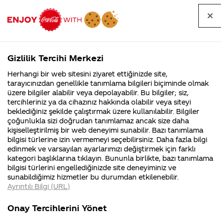
Tüm
Arama
Anasayfa
Haberler
Kapat
sorular
yap
Gizlilik Tercihi Merkezi
Arama yap
Herhangi bir web sitesini ziyaret ettiğinizde site,
Anasayfa
Sorular
Soru detayları
tarayıcınızdan genellikle tanımlama bilgileri biçiminde olmak
üzere bilgiler alabilir veya depolayabilir. Bu bilgiler; siz,
Coca-
Coca-
Kategoriler
Coca-Cola
Coca cola
Beni
tercihleriniz ya da cihazınız hakkında olabilir veya siteyi
Cola'nın
Cola’yı
nerenin
İsrail malı mı
Filistin'de
kim
beklediğiniz şekilde çalıştırmak üzere kullanılabilir. Bilgiler
malı?
Yani ...
fabr...
buldu?
çoğunlukla sizi doğrudan tanımlamaz ancak size daha
pazarlamacı
kişiselleştirilmiş bir web deneyimi sunabilir. Bazı tanımlama
Kurumsal
Kamp
bilgisi türlerine izin vermemeyi seçebilirsiniz. Daha fazla bilgi
olarak işe
edinmek ve varsayılan ayarlarımızı değiştirmek için farklı
4355 Soru
90 Soru
kategori başlıklarına tıklayın. Bununla birlikte, bazı tanımlama
alırmısınız
Coca-Cola
Kampany
bilgisi türlerini engellediğinizde site deneyiminiz ve
Şirketi
hakkınd
sunabildiğimiz hizmetler bu durumdan etkilenebilir.
hakkında
ettikleri
Ayrıntılı Bilgi (URL)
merak
Kampan
ettikleriniz.
koşulları
03 Ağustos
Kurumsal
Kampany
Fabrikalarımız,
kampany
2016
Onay Tercihlerini Yönet
sertifikalarımız,
tarihleri
4355 Soru
90 Soru
Merhaba Furkan,
faaliyet
temini v