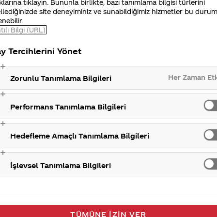
gerçekleştirilecek olan forma çekilişimize otomatik k
klarına tıklayın. Bununla birlikte, bazı tanımlama bilgisi türlerini
llediğinizde site deneyiminiz ve sunabildiğimiz hizmetler bu duru
a çok destek olarak kazanma şansınızı arttırabilirsini
enebilir.
tılı Bilgi (URL)
y Tercihlerini Yönet
Her Zaman Et
Zorunlu Tanımlama Bilgileri
Performans Tanımlama Bilgileri
Hedefleme Amaçlı Tanımlama Bilgileri
İşlevsel Tanımlama Bilgileri
TÜMÜNE İZIN VER