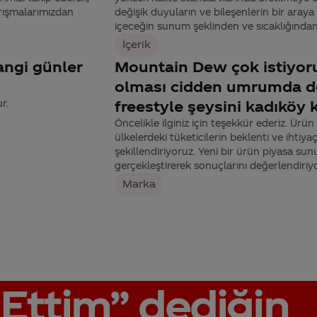
rışmalarımızdan
değişik duyuların ve bileşenlerin bir araya g
içeceğin sunum şeklinden ve sıcaklığından,
İçerik
ngi günler
Mountain Dew çok istiyoru
olması cidden umrumda de
r.
freestyle şeysini kadıköy 
Öncelikle ilginiz için teşekkür ederiz. Ürü
ülkelerdeki tüketicilerin beklenti ve ihti
şekillendiriyoruz. Yeni bir ürün piyasa su
gerçekleştirerek sonuçlarını değerlendiriyor
Marka
Ettim”
dediğin