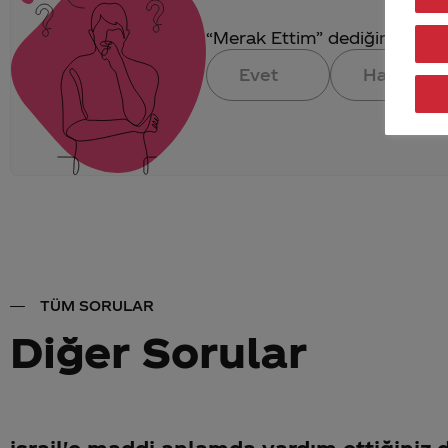
“Merak Ettim” dediğin konuya 
Evet
Hayır
TÜM SORULAR
Diğer Sorular
israil'e maddi anlamda yardım ettiğiniz