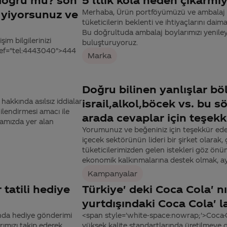
 yiyorsunuz ve
Merhaba, Ürün portföyümüzü ve ambalaj boy
tüketicilerin beklenti ve ihtiyaçlarını da
Bu doğrultuda ambalaj boylarımızı yenileyip
im bilgilerinizi
buluşturuyoruz.
href="tel:4443040">444
Marka
Doğru bilinen yanlışlar bö
kkında asılsız iddialar
israil,alkol,böcek vs. bu sö
lendirmesi amacı ile
arada cevaplar için teşekk
mamızda yer alan
Yorumunuz ve beğeniniz için teşekkür eder
içecek sektörünün lideri bir şirket olarak,
tüketicilerimizden gelen istekleri göz ön
ekonomik kalkınmalarına destek olmak, ay
Kampanyalar
tatili hediye
Türkiye' deki Coca Cola' nı
yurtdışındaki Coca Cola' l
ında hediye gönderimi
<span style='white-space:nowrap;'>Coca-
ımızı takip ederek,
yüksek kalite standartlarında üretilmeye 