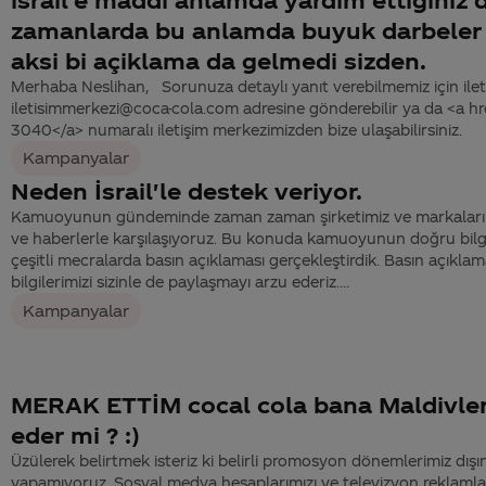
zamanlarda bu anlamda buyuk darbeler
aksi bi açiklama da gelmedi sizden.
Merhaba Neslihan, Sorunuza detaylı yanıt verebilmemiz için iletiş
iletisimmerkezi@coca-cola.com adresine gönderebilir ya da <a 
3040</a> numaralı iletişim merkezimizden bize ulaşabilirsiniz.
Kampanyalar
Neden İsrail'le destek veriyor.
Kamuoyunun gündeminde zaman zaman şirketimiz ve markaları ha
ve haberlerle karşılaşıyoruz. Bu konuda kamuoyunun doğru bilgi
çeşitli mecralarda basın açıklaması gerçekleştirdik. Basın açıkla
bilgilerimizi sizinle de paylaşmayı arzu ederiz....
Kampanyalar
MERAK ETTİM cocal cola bana Maldivler 
eder mi ? :)
Üzülerek belirtmek isteriz ki belirli promosyon dönemlerimiz dış
yapamıyoruz. Sosyal medya hesaplarımızı ve televizyon reklamlar