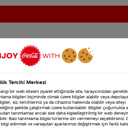
mpanyasına katıldım
oca-Cola'nın Filistin'de fabr...
Coca-Cola’yı kim buldu?
ancak ?
Kurumsal
ilik Tercihi Merkezi
4355 Soru
ngi bir web sitesini ziyaret ettiğinizde site, tarayıcınızdan genellik
Coca-Cola Şirketi hakk
lama bilgileri biçiminde olmak üzere bilgiler alabilir veya depolayab
merak ettikleriniz.
lgiler; siz, tercihleriniz ya da cihazınız hakkında olabilir veya siteyi
Fabrikalarımız,
diğiniz şekilde çalıştırmak üzere kullanılabilir. Bilgiler çoğunlukla si
sertifikalarımız, faaliyet
gösterdiğimiz ülkeler,
udan tanımlamaz ancak size daha kişiselleştirilmiş bir web deneyi
tarihçemiz ve daha fazla
ilir. Bazı tanımlama bilgisi türlerine izin vermemeyi seçebilirsiniz.
ıza destek olmanız halinde anında size özel hediyel
 bilgi edinmek ve varsayılan ayarlarımızı değiştirmek için farklı kat