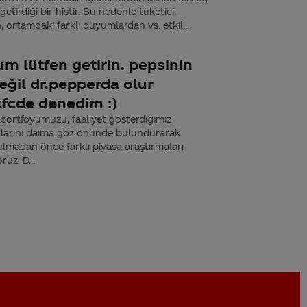
etirdiği bir histir. Bu nedenle tüketici,
 ortamdaki farklı duyumlardan vs. etkil...
m lütfen getirin. pepsinin
ğil dr.pepperda olur
kfcde denedim :)
n portföyümüzü, faaliyet gösterdiğimiz
yaçlarını daima göz önünde bulundurarak
nulmadan önce farklı piyasa araştırmaları
uz. D...