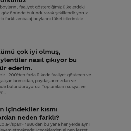
larını, faaliyet gösterdiğimiz ülkelerdeki
ima göz önünde bulundurarak şekillendiriyoruz.
 farklı ambalaj boylarını tüketicilerimizle
lümü çok iyi olmuş,
ylentiler nasıl çıkıyor bu
ür ederim.
iz. 200'den fazla ülkede faaliyet gösteren ve
 çalışanlarımızdan, paydaşlarımızdan ve
ünde bulunduruyoruz. Toplumların sosyal ve
n...
n içindekiler kısmı
ardan neden farklı?
Cola</span> 1886’dan bu yana her yerde aynı
devam etmektedir. İçeceklerden alınan lezzet,