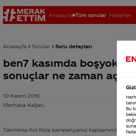
Anasayfa
Tüm sorular
Haberler
Anasayfa
Sorular
Soru detayları
ben7 kasımda boşyok ka
Coca-Cola nerenin malı?
Coca cola İsrail malı mı Yani ...
C
sonuçlar ne zaman açıkl
Gizl
10 Kasım 2016
Herha
tanım
Merhaba Kağan,
Bu bi
bekle
doğr
sunab
Takımınla Kol Kola kampanyamız kapsamında takımın
fazla