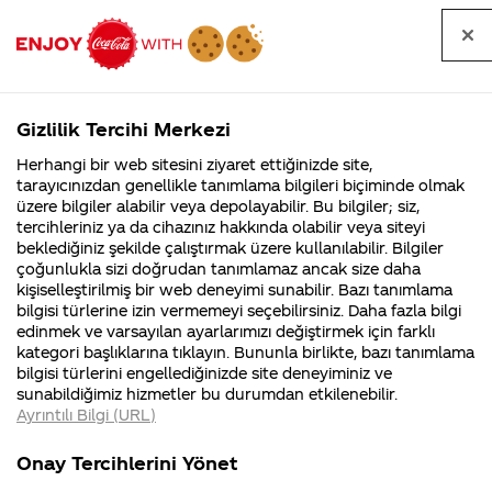
Tüm
Arama
Anasayfa
Haberler
Kapat
sorular
yap
Gizlilik Tercihi Merkezi
Arama yap
Herhangi bir web sitesini ziyaret ettiğinizde site,
Anasayfa
Sorular
Soru detayları
tarayıcınızdan genellikle tanımlama bilgileri biçiminde olmak
üzere bilgiler alabilir veya depolayabilir. Bu bilgiler; siz,
Coca-
Coca-
Kategori
Coca-Cola
Coca cola
Ben mesela
tercihleriniz ya da cihazınız hakkında olabilir veya siteyi
Cola'nın
Cola’yı
nerenin
İsrail malı mı
Filistin'de
kim
beklediğiniz şekilde çalıştırmak üzere kullanılabilir. Bilgiler
malı?
Yani ...
fabr...
buldu?
çoğunlukla sizi doğrudan tanımlamaz ancak size daha
cocacolayı
kişiselleştirilmiş bir web deneyimi sunabilir. Bazı tanımlama
Kurumsal
Kamp
bilgisi türlerine izin vermemeyi seçebilirsiniz. Daha fazla bilgi
yapabileceğim
edinmek ve varsayılan ayarlarımızı değiştirmek için farklı
4355 Soru
90 Soru
kategori başlıklarına tıklayın. Bununla birlikte, bazı tanımlama
ve yaptigim
Coca-Cola
Kampany
bilgisi türlerini engellediğinizde site deneyiminiz ve
Şirketi
hakkınd
sunabildiğimiz hizmetler bu durumdan etkilenebilir.
hakkında
ettikleri
cocacolayı
Ayrıntılı Bilgi (URL)
merak
Kampan
ettikleriniz.
koşulları
Kurumsal
Kam
içebileceğim bir
Fabrikalarımız,
kampany
Onay Tercihlerini Yönet
sertifikalarımız,
tarihleri
4355 Soru
90 Sor
faaliyet
temini v