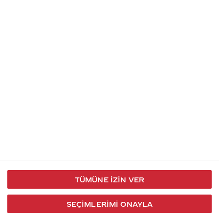
İletişim
Takip et
S.S.S
Kullanım
444 30 40
X / Twitter
Koşulları
Coca-Cola İletişim
Facebook
Merkezi
Veri Koruma
iletisimmerkezi@coca-
ve Gizlilik
cola.com
TÜMÜNE İZIN VER
Bilgi
Toplumu
SEÇIMLERIMI ONAYLA
Hizmetleri