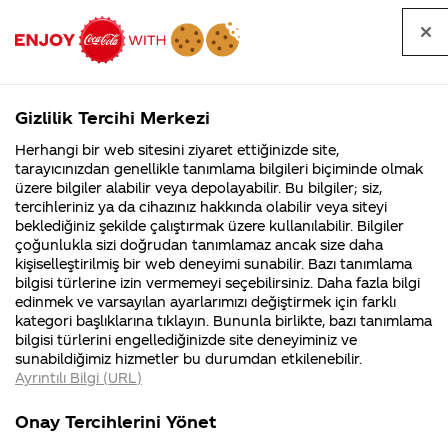
Tüm
Arama
Anasayfa
Haberler
Kapat
sorular
yap
Gizlilik Tercihi Merkezi
Arama yap
Herhangi bir web sitesini ziyaret ettiğinizde site,
Anasayfa
Sorular
Soru detayları
tarayıcınızdan genellikle tanımlama bilgileri biçiminde olmak
üzere bilgiler alabilir veya depolayabilir. Bu bilgiler; siz,
Coca-
Coca-
Kategoriler
Coca-Cola
Coca cola
Ben dolabı
tercihleriniz ya da cihazınız hakkında olabilir veya siteyi
Cola'nın
Cola’yı
nerenin
İsrail malı mı
Filistin'de
kim
beklediğiniz şekilde çalıştırmak üzere kullanılabilir. Bilgiler
malı?
Yani ...
fabr...
buldu?
çoğunlukla sizi doğrudan tanımlamaz ancak size daha
dışarı
kişiselleştirilmiş bir web deneyimi sunabilir. Bazı tanımlama
Kurumsal
Kamp
bilgisi türlerine izin vermemeyi seçebilirsiniz. Daha fazla bilgi
çıkarmak
edinmek ve varsayılan ayarlarımızı değiştirmek için farklı
4355 Soru
90 Soru
kategori başlıklarına tıklayın. Bununla birlikte, bazı tanımlama
istiyorum
Coca-Cola
Kampany
bilgisi türlerini engellediğinizde site deneyiminiz ve
Şirketi
hakkınd
sunabildiğimiz hizmetler bu durumdan etkilenebilir.
hakkında
ettikleri
ama bir
Ayrıntılı Bilgi (URL)
merak
Kampan
ettikleriniz.
koşulları
Kurumsal
Kampanya
yıldır
Fabrikalarımız,
kampany
Onay Tercihlerini Yönet
sertifikalarımız,
tarihleri
4355 Soru
90 Soru
faaliyet
temini v