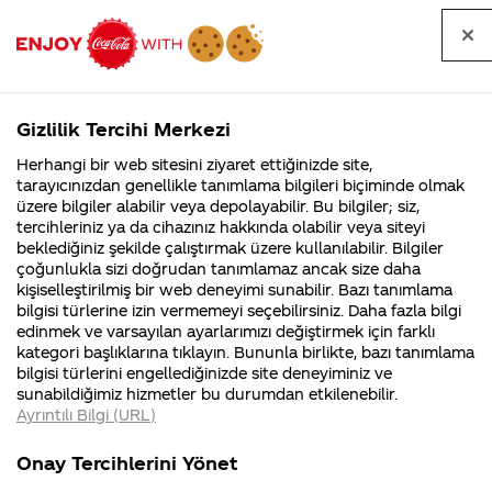
Tüm
Arama
Anasayfa
Haberler
Kapat
sorular
yap
Gizlilik Tercihi Merkezi
Arama yap
Herhangi bir web sitesini ziyaret ettiğinizde site,
Anasayfa
Sorular
Soru detayları
tarayıcınızdan genellikle tanımlama bilgileri biçiminde olmak
üzere bilgiler alabilir veya depolayabilir. Bu bilgiler; siz,
Coca-
Coca-
Kategoriler
Coca-Cola
Coca cola
ben çekilişe
tercihleriniz ya da cihazınız hakkında olabilir veya siteyi
Cola'nın
Cola’yı
nerenin
İsrail malı mı
Filistin'de
kim
beklediğiniz şekilde çalıştırmak üzere kullanılabilir. Bilgiler
malı?
Yani ...
fabr...
buldu?
çoğunlukla sizi doğrudan tanımlamaz ancak size daha
bugun
kişiselleştirilmiş bir web deneyimi sunabilir. Bazı tanımlama
Kurumsal
Kamp
bilgisi türlerine izin vermemeyi seçebilirsiniz. Daha fazla bilgi
katıldım ne
edinmek ve varsayılan ayarlarımızı değiştirmek için farklı
4355 Soru
90 Soru
kategori başlıklarına tıklayın. Bununla birlikte, bazı tanımlama
zaman cıkıp
Coca-Cola
Kampany
bilgisi türlerini engellediğinizde site deneyiminiz ve
Şirketi
hakkınd
sunabildiğimiz hizmetler bu durumdan etkilenebilir.
hakkında
ettikleri
cıkmadıgını
Ayrıntılı Bilgi (URL)
merak
Kampan
ettikleriniz.
koşulları
Kurumsal
Kampan
ogrenebilirim
Fabrikalarımız,
kampany
Onay Tercihlerini Yönet
sertifikalarımız,
tarihleri
4355 Soru
90 Soru
faaliyet
temini v