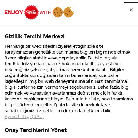
Tüm
Arama
Anasayfa
Haberler
Kapat
sorular
yap
Gizlilik Tercihi Merkezi
Arama yap
Herhangi bir web sitesini ziyaret ettiğinizde site,
Anasayfa
Sorular
Soru detayları
tarayıcınızdan genellikle tanımlama bilgileri biçiminde olmak
üzere bilgiler alabilir veya depolayabilir. Bu bilgiler; siz,
Coca-
Coca-
Kategorile
Coca-Cola
Coca cola
Başka
tercihleriniz ya da cihazınız hakkında olabilir veya siteyi
Cola'nın
Cola’yı
nerenin
İsrail malı mı
Filistin'de
kim
beklediğiniz şekilde çalıştırmak üzere kullanılabilir. Bilgiler
malı?
Yani ...
fabr...
buldu?
çoğunlukla sizi doğrudan tanımlamaz ancak size daha
ülkelerde çok
kişiselleştirilmiş bir web deneyimi sunabilir. Bazı tanımlama
Kurumsal
Kamp
bilgisi türlerine izin vermemeyi seçebilirsiniz. Daha fazla bilgi
farklı şişe
edinmek ve varsayılan ayarlarımızı değiştirmek için farklı
4355 Soru
90 Soru
kategori başlıklarına tıklayın. Bununla birlikte, bazı tanımlama
tasarımları,
Coca-Cola
Kampany
bilgisi türlerini engellediğinizde site deneyiminiz ve
Şirketi
hakkınd
sunabildiğimiz hizmetler bu durumdan etkilenebilir.
hakkında
ettikleri
giydirme
Ayrıntılı Bilgi (URL)
merak
Kampan
ettikleriniz.
koşulları
Kurumsal
Kampan
şişeler ve
Fabrikalarımız,
kampany
Onay Tercihlerini Yönet
sertifikalarımız,
tarihleri
4355 Soru
90 Soru
faaliyet
temini v