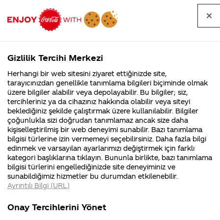
Tüm
Arama
Anasayfa
Haberler
Kapat
sorular
yap
Gizlilik Tercihi Merkezi
Arama yap
Herhangi bir web sitesini ziyaret ettiğinizde site,
Anasayfa
Sorular
Soru detayları
tarayıcınızdan genellikle tanımlama bilgileri biçiminde olmak
üzere bilgiler alabilir veya depolayabilir. Bu bilgiler; siz,
Coca-
Coca-
Kategoriler
Coca-Cola
Coca cola
Bana sırt
tercihleriniz ya da cihazınız hakkında olabilir veya siteyi
Cola'nın
Cola’yı
nerenin
İsrail malı mı
Filistin'de
kim
beklediğiniz şekilde çalıştırmak üzere kullanılabilir. Bilgiler
malı?
Yani ...
fabr...
buldu?
çoğunlukla sizi doğrudan tanımlamaz ancak size daha
çantası
kişiselleştirilmiş bir web deneyimi sunabilir. Bazı tanımlama
Kurumsal
Kamp
bilgisi türlerine izin vermemeyi seçebilirsiniz. Daha fazla bilgi
gönderin
edinmek ve varsayılan ayarlarımızı değiştirmek için farklı
4355 Soru
90 Soru
kategori başlıklarına tıklayın. Bununla birlikte, bazı tanımlama
Coca-Cola
Kampany
bilgisi türlerini engellediğinizde site deneyiminiz ve
Şirketi
hakkınd
12
sunabildiğimiz hizmetler bu durumdan etkilenebilir.
hakkında
ettikleri
Ekim
Ayrıntılı Bilgi (URL)
merak
Kampan
2017
ettikleriniz.
koşulları
Kurumsal
Kampanyala
Fabrikalarımız,
kampany
Merhaba Bedirhan,
Onay Tercihlerini Yönet
sertifikalarımız,
tarihleri
4355 Soru
90 Soru
faaliyet
temini v