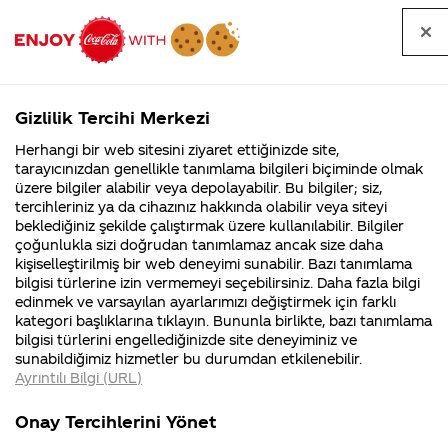
Tüm
Arama
Anasayfa
Haberler
Kapat
sorular
yap
Gizlilik Tercihi Merkezi
Arama yap
Herhangi bir web sitesini ziyaret ettiğinizde site,
Anasayfa
Sorular
Soru detayları
tarayıcınızdan genellikle tanımlama bilgileri biçiminde olmak
üzere bilgiler alabilir veya depolayabilir. Bu bilgiler; siz,
Coca-
Coca-
Kategori
Coca-Cola
Coca cola
Bana neden
tercihleriniz ya da cihazınız hakkında olabilir veya siteyi
Cola'nın
Cola’yı
nerenin
İsrail malı mı
Filistin'de
kim
beklediğiniz şekilde çalıştırmak üzere kullanılabilir. Bilgiler
malı?
Yani ...
fabr...
buldu?
çoğunlukla sizi doğrudan tanımlamaz ancak size daha
forma
kişiselleştirilmiş bir web deneyimi sunabilir. Bazı tanımlama
Kurumsal
Kamp
bilgisi türlerine izin vermemeyi seçebilirsiniz. Daha fazla bilgi
göndermediniz?
edinmek ve varsayılan ayarlarımızı değiştirmek için farklı
4355 Soru
90 Soru
kategori başlıklarına tıklayın. Bununla birlikte, bazı tanımlama
O kadar şifre
Coca-Cola
Kampany
bilgisi türlerini engellediğinizde site deneyiminiz ve
Şirketi
hakkınd
sunabildiğimiz hizmetler bu durumdan etkilenebilir.
hakkında
ettikleri
göndermiştim.
Ayrıntılı Bilgi (URL)
merak
Kampan
ettikleriniz.
koşulları
Kurumsal
Kam
Bir daha forma
Fabrikalarımız,
kampany
Onay Tercihlerini Yönet
sertifikalarımız,
tarihleri
4355 Soru
90 So
faaliyet
temini v