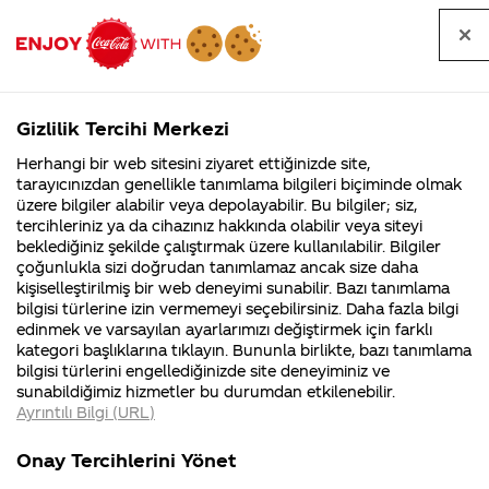
Tüm
Arama
Anasayfa
Haberler
Kapat
sorular
yap
Gizlilik Tercihi Merkezi
Arama yap
Herhangi bir web sitesini ziyaret ettiğinizde site,
Anasayfa
Sorular
Soru detayları
tarayıcınızdan genellikle tanımlama bilgileri biçiminde olmak
üzere bilgiler alabilir veya depolayabilir. Bu bilgiler; siz,
Coca-
Coca-
Coca-Cola
Coca cola
bana hep soy adımla
tercihleriniz ya da cihazınız hakkında olabilir veya siteyi
Cola'nın
Cola’yı
nerenin
İsrail malı mı
Filistin'de
kim
beklediğiniz şekilde çalıştırmak üzere kullanılabilir. Bilgiler
malı?
Yani ...
fabr...
buldu?
çoğunlukla sizi doğrudan tanımlamaz ancak size daha
hitap edilir özel isim
kişiselleştirilmiş bir web deneyimi sunabilir. Bazı tanımlama
Kurumsal
Kamp
bilgisi türlerine izin vermemeyi seçebilirsiniz. Daha fazla bilgi
isteği alıyormusunuz
edinmek ve varsayılan ayarlarımızı değiştirmek için farklı
4355 Soru
90 Soru
kategori başlıklarına tıklayın. Bununla birlikte, bazı tanımlama
isim yazan kutu kola
Coca-Cola
Kampany
bilgisi türlerini engellediğinizde site deneyiminiz ve
Şirketi
hakkınd
sunabildiğimiz hizmetler bu durumdan etkilenebilir.
hakkında
ettikleri
gönderseniz :D
Ayrıntılı Bilgi (URL)
merak
Kampan
ettikleriniz.
koşulları
Fabrikalarımız,
kampany
Onay Tercihlerini Yönet
sertifikalarımız,
tarihleri
4
faaliyet
temini v