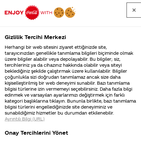
Tüm
Arama
Anasayfa
Haberler
Kapat
sorular
yap
Gizlilik Tercihi Merkezi
Arama yap
Herhangi bir web sitesini ziyaret ettiğinizde site,
Anasayfa
Sorular
Soru detayları
tarayıcınızdan genellikle tanımlama bilgileri biçiminde olmak
üzere bilgiler alabilir veya depolayabilir. Bu bilgiler; siz,
Coca-
Coca-
Kategoriler
Coca-Cola
Coca cola
Bana bir
tercihleriniz ya da cihazınız hakkında olabilir veya siteyi
Cola'nın
Cola’yı
nerenin
İsrail malı mı
Filistin'de
kim
beklediğiniz şekilde çalıştırmak üzere kullanılabilir. Bilgiler
malı?
Yani ...
fabr...
buldu?
çoğunlukla sizi doğrudan tanımlamaz ancak size daha
forma
kişiselleştirilmiş bir web deneyimi sunabilir. Bazı tanımlama
Kurumsal
Kamp
bilgisi türlerine izin vermemeyi seçebilirsiniz. Daha fazla bilgi
hediye
edinmek ve varsayılan ayarlarımızı değiştirmek için farklı
4355 Soru
90 Soru
kategori başlıklarına tıklayın. Bununla birlikte, bazı tanımlama
etme
Coca-Cola
Kampany
bilgisi türlerini engellediğinizde site deneyiminiz ve
Şirketi
hakkınd
sunabildiğimiz hizmetler bu durumdan etkilenebilir.
hakkında
ettikleri
imkaniniz
Ayrıntılı Bilgi (URL)
merak
Kampan
ettikleriniz.
koşulları
Kurumsal
Kampanyalar
varmi
Fabrikalarımız,
kampany
Onay Tercihlerini Yönet
sertifikalarımız,
tarihleri
4355 Soru
90 Soru
faaliyet
temini v