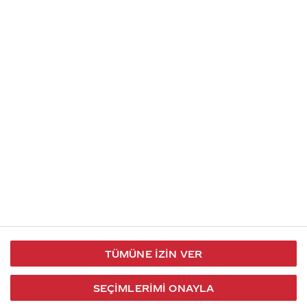
İletişim
Takip et
S.S.S
Kullanım
444 30 40
X / Twitter
Koşulları
Coca-Cola İletişim
Facebook
Merkezi
Veri Koruma
iletisimmerkezi@coca-
ve Gizlilik
cola.com
TÜMÜNE İZIN VER
Bilgi
Toplumu
SEÇIMLERIMI ONAYLA
Hizmetleri