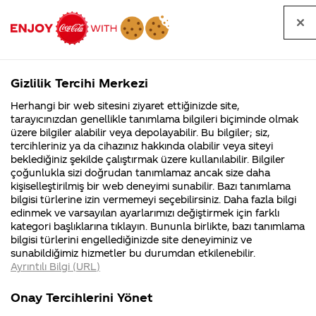
Tüm
Arama
Anasayfa
Haberler
Kapat
sorular
yap
Gizlilik Tercihi Merkezi
Arama yap
Herhangi bir web sitesini ziyaret ettiğinizde site,
Anasayfa
Sorular
Soru detayları
tarayıcınızdan genellikle tanımlama bilgileri biçiminde olmak
üzere bilgiler alabilir veya depolayabilir. Bu bilgiler; siz,
Coca-
Coca-
Kategoril
Coca-Cola
Coca cola
bakkalım ve 2
tercihleriniz ya da cihazınız hakkında olabilir veya siteyi
Cola'nın
Cola’yı
nerenin
İsrail malı mı
Filistin'de
kim
beklediğiniz şekilde çalıştırmak üzere kullanılabilir. Bilgiler
malı?
Yani ...
fabr...
buldu?
çoğunlukla sizi doğrudan tanımlamaz ancak size daha
ve 3 kapılı
kişiselleştirilmiş bir web deneyimi sunabilir. Bazı tanımlama
Kurumsal
Kamp
bilgisi türlerine izin vermemeyi seçebilirsiniz. Daha fazla bilgi
coca cola
edinmek ve varsayılan ayarlarımızı değiştirmek için farklı
4355 Soru
90 Soru
kategori başlıklarına tıklayın. Bununla birlikte, bazı tanımlama
dolabım var
Coca-Cola
Kampany
bilgisi türlerini engellediğinizde site deneyiminiz ve
Şirketi
hakkınd
sunabildiğimiz hizmetler bu durumdan etkilenebilir.
hakkında
ettikleri
başka firmaya
Ayrıntılı Bilgi (URL)
merak
Kampan
ettikleriniz.
koşulları
Kurumsal
Kamp
ait dolap yok
Fabrikalarımız,
kampany
Onay Tercihlerini Yönet
sertifikalarımız,
tarihleri
4355 Soru
90 Soru
faaliyet
temini v