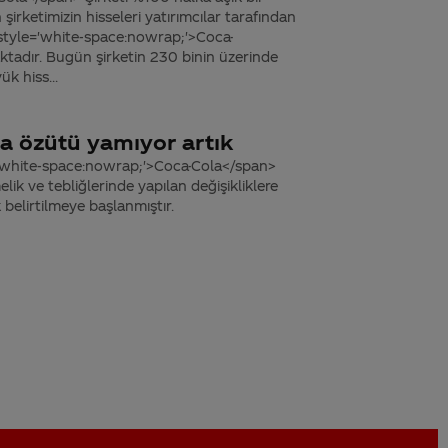
şirketimizin hisseleri yatırımcılar tarafından
an style='white-space:nowrap;'>Coca-
tadır. Bugün şirketin 230 binin üzerinde
k hiss...
a özütü yamıyor artık
e='white-space:nowrap;'>Coca-Cola</span>
lik ve tebliğlerinde yapılan değişikliklere
 belirtilmeye başlanmıştır.