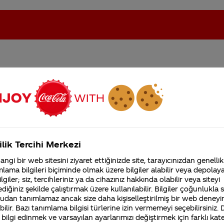
anbulun MM migroslarında
oca-Cola'nın Filistin'de fabr...
Coca-Cola’yı kim buldu?
a gelmedi diyor
Kurumsal
ilik Tercihi Merkezi
4355 Soru
ngi bir web sitesini ziyaret ettiğinizde site, tarayıcınızdan genellik
Coca-Cola Şirketi hakk
lama bilgileri biçiminde olmak üzere bilgiler alabilir veya depolayab
merak ettikleriniz.
lgiler; siz, tercihleriniz ya da cihazınız hakkında olabilir veya siteyi
Fabrikalarımız,
diğiniz şekilde çalıştırmak üzere kullanılabilir. Bilgiler çoğunlukla si
sertifikalarımız, faaliyet
nlerimizden 50.000 adet üretilmiştir. Bu ürünlerimiz
gösterdiğimiz ülkeler,
udan tanımlamaz ancak size daha kişiselleştirilmiş bir web deneyi
tarihçemiz ve daha fazla
ilir. Bazı tanımlama bilgisi türlerine izin vermemeyi seçebilirsiniz.
coca-coladukkani.com resmi websitemizde satışa
 bilgi edinmek ve varsayılan ayarlarımızı değiştirmek için farklı kat