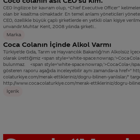
Coco colanın asıl CEO'su kim.
CEO İngilizce bir kavram olup, “Chief Executive Officer” kelimele
olan bir kısaltma olmaktadır. En temel anlamı yöneticileri yönete
CEO, özellikle büyük çaplı şirketlerde en yetkili olan kişiye veril
unvandır.Muhtar Kent, 2008 yılında şirketi...
Marka
Coca Colanın İçinde Alkol Varmı
Türkiye’de Gıda, Tarım ve Hayvancılık Bakanlığı’nın Alkolsüz İçec
olarak ürettiğimiz <span style='white-space:nowrap;'>Coca-Cola
bulunmaz. <span style='white-space:nowrap;'>Coca-Cola</span>
gösteren raporu aşağıda inceleyebilir aynı zamanda<a href=" ht
colaturkiye.com/merak-ettikleriniz/dogru-bilinen-yanlislar/" tar
http://www.coca-colaturkiye.com/merak-ettikleriniz/dogru-bilinen
İçerik