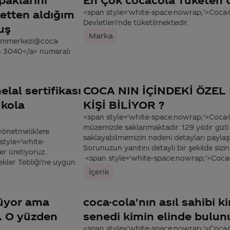
etten aldığım
<span style='white-space:nowrap;'>Coca-
Devletleri’nde tüketilmektedir.
uş
Marka
tisimmerkezi@coca-
44 3040</a> numaralı
lal sertifikası
COCA NIN İÇİNDEKİ ÖZEL
 kola
KİŞİ BİLİYOR ?
<span style='white-space:nowrap;'>Coca-C
müzemizde saklanmaktadır. 129 yıldır gizli
 yönetmeliklere
saklayabilmemizin nedeni detayları paylaş
 style='white-
Sorunuzun yanıtını detaylı bir şekilde si
kler üretiyoruz.
<span style='white-space:nowrap;'>Coca-C
ekler Tebliği’ne uygun
İçerik
küyor ama
coca-cola'nın asıl sahibi 
. O yüzden
senedi kimin elinde bulun
<span style='white-space:nowrap;'>Coca-C