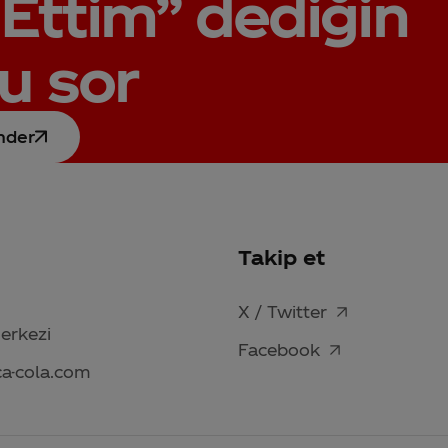
Ettim”
dediğin
u sor
nder
Takip et
X / Twitter
Merkezi
Facebook
ca-cola.com