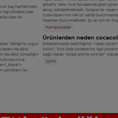
şirkettir. New York borsasında işlem gören 
rinin baş harflerinden
alınıp, satılabilmektedir. Dolayısı ile <sp
n kişi olmakta olan
Cola</span>’nın tek bir sahibi bulunmamak
mekte olan bir
hissedarı bulunmaktadır. Şu an için en büyü
Kampanyalar
Ürünlerden neden cocacol
ekler Tebliği’ne uygun
Etiketlerimizde belirttiğimiz “<span styl
</span>’da alkol
özütü”, Türk Gıda Kodeksi’nin ilgili yönetme
'da alkol olmadığını
bağlı olarak “doğal aroma vericiler” olarak
tp://www.coca-
İçerik
get="_blank">
-yanlislar/</a>...