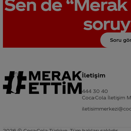
Sen de
“Merak 
soruy
Soru gö
İletişim
444 30 40
Coca-Cola İletişim 
iletisimmerkezi@co
2026 © Coca-Cola Türkiye. Tüm hakları saklıdır.