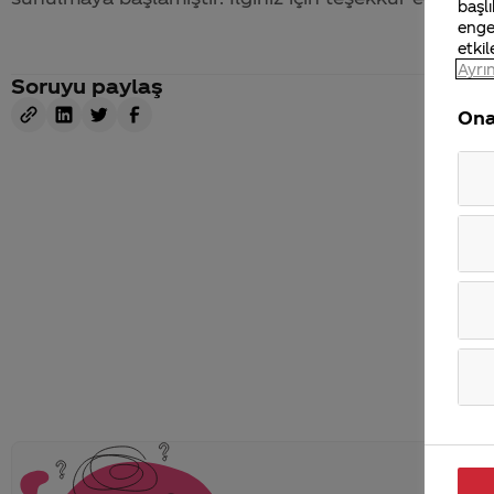
başlı
enge
etkil
Ayrın
Soruyu paylaş
Ona