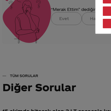
“Merak Ettim” dediğin konuya 
Evet
Hayır
TÜM SORULAR
Diğer Sorular
15 ekimde bitecek olan 2 LT cococola ka