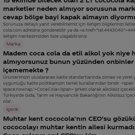
marketler neden almıyor sorusuna mark
cevap bölge bayi kapak almayın diyorm
Sorunuza detaylı yanıt verebilmemiz için iletişim bilgilerinizi ile
cola.com adresine gönderebilir ya da <a href="tel:4443040">4
iletişim merkezimizden bize ulaşabilirsiniz.
Marka
Madem coca cola da etil alkol yok niye he
almıyorsunuz bunun yüzünden onbinler
içememekte ?
Ürünlerimizin uluslararası kalite standartlarında olması ve yerel
uygunluğu kalite politikamızın temel kurallarından biridir. <span
space:nowrap;'>Coca-Cola</span> şirketi olarak alkolsüz içece
Türkiye’de Gıda, Tarım ve Hayvancılık Bakanlığı’nın Alkolsüz İçec
olar...
İçerik
Muhtar kent cococola'nın CEO'su gözü
cococolayı muhtar kentin ailesi kurmadı