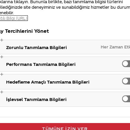
klarına tıklayın. Bununla birlikte, bazı tanımlama bilgisi türlerini
llediğinizde site deneyiminiz ve sunabildiğimiz hizmetler bu duru
enebilir.
tılı Bilgi (URL)
Pazarlama Faa
y Tercihlerini Yönet
Her Zaman Et
Zorunlu Tanımlama Bilgileri
Performans Tanımlama Bilgileri
Hedefleme Amaçlı Tanımlama Bilgileri
İşlevsel Tanımlama Bilgileri
TÜMÜNE İZIN VER