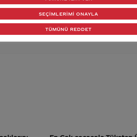
verdiğimiz cevap aklındaki soru işaretlerini giderdi 
SEÇIMLERIMI ONAYLA
Gönder
TÜMÜNÜ REDDET
paklarını
En Çok cocacola Tüketen Ü