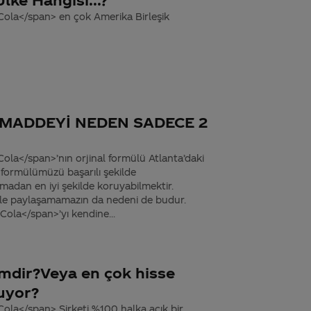
Cola</span> en çok Amerika Birleşik
 MADDEYİ NEDEN SADECE 2
ola</span>’nın orjinal formülü Atlanta’daki
 formülümüzü başarılı şekilde
madan en iyi şekilde koruyabilmektir.
zinle paylaşamamazın da nedeni de budur.
ola</span>’yı kendine...
kimdir?Veya en çok hisse
uyor?
ola</span> Şirketi %100 halka açık bir