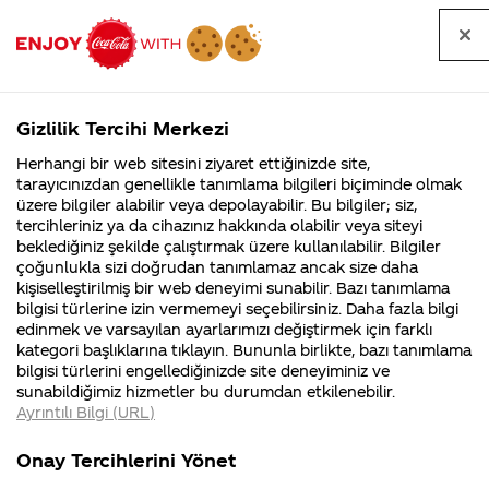
Tüm
Arama
Anasayfa
Haberler
Kapat
sorular
yap
Gizlilik Tercihi Merkezi
Arama yap
Herhangi bir web sitesini ziyaret ettiğinizde site,
Anasayfa
Sorular
Soru detayları
tarayıcınızdan genellikle tanımlama bilgileri biçiminde olmak
üzere bilgiler alabilir veya depolayabilir. Bu bilgiler; siz,
Coca-
Coca-
Kategoril
Coca-Cola
Coca cola
Aspartam'in
tercihleriniz ya da cihazınız hakkında olabilir veya siteyi
Cola'nın
Cola’yı
nerenin
İsrail malı mı
Filistin'de
kim
beklediğiniz şekilde çalıştırmak üzere kullanılabilir. Bilgiler
malı?
Yani ...
fabr...
buldu?
çoğunlukla sizi doğrudan tanımlamaz ancak size daha
zararli oldugu
kişiselleştirilmiş bir web deneyimi sunabilir. Bazı tanımlama
Kurumsal
Kamp
bilgisi türlerine izin vermemeyi seçebilirsiniz. Daha fazla bilgi
bilinmesine
edinmek ve varsayılan ayarlarımızı değiştirmek için farklı
4355 Soru
90 Soru
kategori başlıklarına tıklayın. Bununla birlikte, bazı tanımlama
ragmen neden
Coca-Cola
Kampany
bilgisi türlerini engellediğinizde site deneyiminiz ve
Şirketi
hakkınd
sunabildiğimiz hizmetler bu durumdan etkilenebilir.
hakkında
ettikleri
aspartam'i
Ayrıntılı Bilgi (URL)
merak
Kampan
ettikleriniz.
koşulları
Kurumsal
Kamp
kisa ve basit
Fabrikalarımız,
kampany
Onay Tercihlerini Yönet
sertifikalarımız,
tarihleri
4355 Soru
90 Soru
faaliyet
temini v