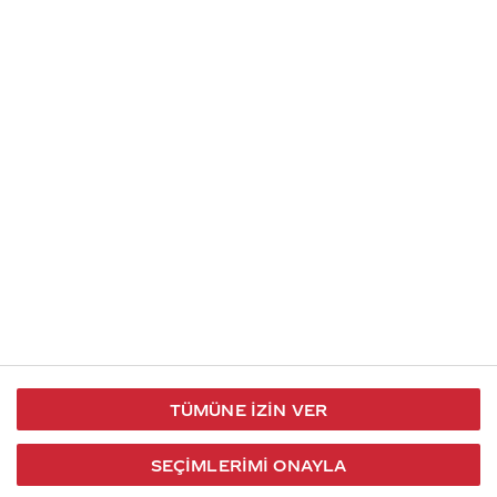
İletişim
Takip et
S.S.S
Kullanım
444 30 40
X / Twitter
Koşulları
Coca-Cola İletişim
Facebook
Merkezi
Veri Koruma
iletisimmerkezi@coca-
ve Gizlilik
cola.com
TÜMÜNE İZIN VER
Bilgi
Toplumu
SEÇIMLERIMI ONAYLA
Hizmetleri