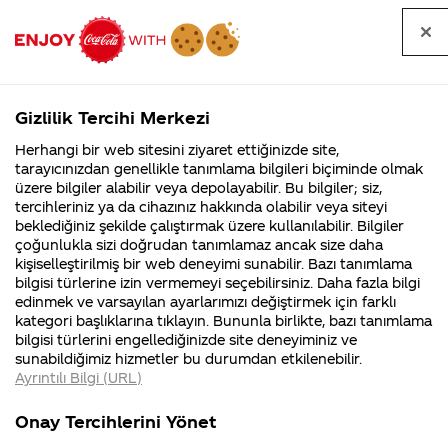
Tüm
Arama
Anasayfa
Haberler
Kapat
sorular
yap
Gizlilik Tercihi Merkezi
Arama yap
Herhangi bir web sitesini ziyaret ettiğinizde site,
Anasayfa
Sorular
Soru detayları
tarayıcınızdan genellikle tanımlama bilgileri biçiminde olmak
üzere bilgiler alabilir veya depolayabilir. Bu bilgiler; siz,
Coca-
Coca-
Kategoriler
Coca-Cola
Coca cola
Artık ne
tercihleriniz ya da cihazınız hakkında olabilir veya siteyi
Cola'nın
Cola’yı
nerenin
İsrail malı mı
Filistin'de
kim
beklediğiniz şekilde çalıştırmak üzere kullanılabilir. Bilgiler
malı?
Yani ...
fabr...
buldu?
çoğunlukla sizi doğrudan tanımlamaz ancak size daha
zaman
kişiselleştirilmiş bir web deneyimi sunabilir. Bazı tanımlama
Kurumsal
Kamp
bilgisi türlerine izin vermemeyi seçebilirsiniz. Daha fazla bilgi
cocacola'nın
edinmek ve varsayılan ayarlarımızı değiştirmek için farklı
4355 Soru
90 Soru
kategori başlıklarına tıklayın. Bununla birlikte, bazı tanımlama
diğer
Coca-Cola
Kampany
bilgisi türlerini engellediğinizde site deneyiminiz ve
Şirketi
hakkınd
sunabildiğimiz hizmetler bu durumdan etkilenebilir.
hakkında
ettikleri
çeşitleride
Ayrıntılı Bilgi (URL)
merak
Kampan
ettikleriniz.
koşulları
Kurumsal
Kampany
ülkemize
Fabrikalarımız,
kampany
Onay Tercihlerini Yönet
sertifikalarımız,
tarihleri
4355 Soru
90 Soru
faaliyet
temini v