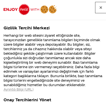
Tüm
Arama
Anasayfa
Haberler
Kapat
sorular
yap
Gizlilik Tercihi Merkezi
Arama yap
Herhangi bir web sitesini ziyaret ettiğinizde site,
Anasayfa
Sorular
Soru detayları
tarayıcınızdan genellikle tanımlama bilgileri biçiminde olmak
üzere bilgiler alabilir veya depolayabilir. Bu bilgiler; siz,
Coca-
Coca-
Kategoril
Coca-Cola
Coca cola
arkadaşlarla
tercihleriniz ya da cihazınız hakkında olabilir veya siteyi
Cola'nın
Cola’yı
nerenin
İsrail malı mı
Filistin'de
kim
beklediğiniz şekilde çalıştırmak üzere kullanılabilir. Bilgiler
malı?
Yani ...
fabr...
buldu?
çoğunlukla sizi doğrudan tanımlamaz ancak size daha
günde en az
kişiselleştirilmiş bir web deneyimi sunabilir. Bazı tanımlama
Kurumsal
Kamp
bilgisi türlerine izin vermemeyi seçebilirsiniz. Daha fazla bilgi
2.5 lt kola
edinmek ve varsayılan ayarlarımızı değiştirmek için farklı
4355 Soru
90 Soru
kategori başlıklarına tıklayın. Bununla birlikte, bazı tanımlama
içiyoruz.
Coca-Cola
Kampany
bilgisi türlerini engellediğinizde site deneyiminiz ve
Şirketi
hakkınd
sunabildiğimiz hizmetler bu durumdan etkilenebilir.
hakkında
ettikleri
kazancınızın
Ayrıntılı Bilgi (URL)
merak
Kampan
ettikleriniz.
koşulları
Kurumsal
Kamp
%50'sini biz
Fabrikalarımız,
kampany
Onay Tercihlerini Yönet
sertifikalarımız,
tarihleri
4355 Soru
90 Soru
faaliyet
temini v