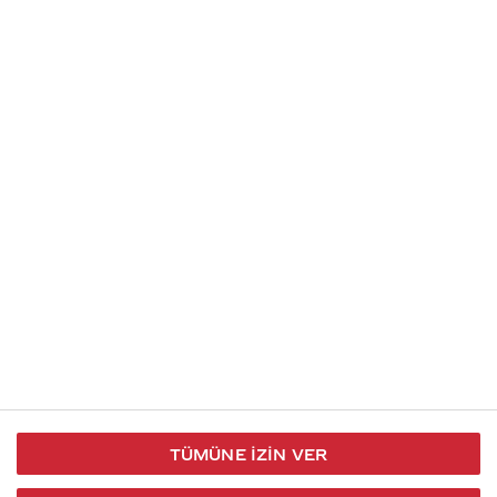
Soru gönder
İletişim
Takip et
S.S.S
Kullanım
444 30 40
X / Twitter
Koşulları
Coca-Cola İletişim
Facebook
Merkezi
Veri Koruma
iletisimmerkezi@coca-
ve Gizlilik
cola.com
TÜMÜNE İZIN VER
Bilgi