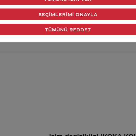
verdiğimiz cevap aklındaki soru işaretlerini giderdi 
SEÇIMLERIMI ONAYLA
Gönder
TÜMÜNÜ REDDET
isim degisikligi (KOKA KOL