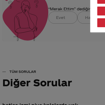
“Merak Ettim” dediğin konuya 
Evet
Hayır
TÜM SORULAR
Diğer Sorular
hatice ismi niye kolalarda yok