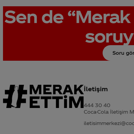
Sen de
“Merak 
soruy
Soru gö
İletişim
444 30 40
Coca-Cola İletişim 
iletisimmerkezi@co