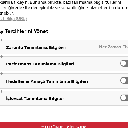
klarına tıklayın. Bununla birlikte, bazı tanımlama bilgisi türlerini
iniz Merak Ettim sitemizi ziyaret ettiğiniz için teşekkür
llediğinizde site deneyiminiz ve sunabildiğimiz hizmetler bu duru
enebilir.
tılı Bilgi (URL)
y Tercihlerini Yönet
Her Zaman Et
Zorunlu Tanımlama Bilgileri
Performans Tanımlama Bilgileri
Hedefleme Amaçlı Tanımlama Bilgileri
İşlevsel Tanımlama Bilgileri
TÜMÜNE İZIN VER