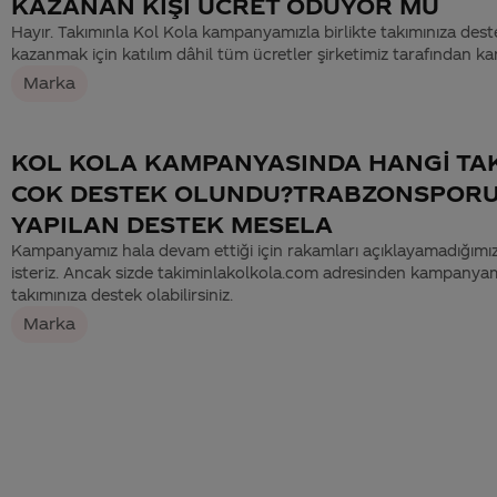
KAZANAN KİŞİ ÜCRET ÖDÜYOR MU
Hayır. Takımınla Kol Kola kampanyamızla birlikte takımınıza des
kazanmak için katılım dâhil tüm ücretler şirketimiz tarafından kar
Marka
KOL KOLA KAMPANYASINDA HANGİ TA
COK DESTEK OLUNDU?TRABZONSPOR
YAPILAN DESTEK MESELA
Kampanyamız hala devam ettiği için rakamları açıklayamadığımız
isteriz. Ancak sizde takiminlakolkola.com adresinden kampanyamı
takımınıza destek olabilirsiniz.
Marka