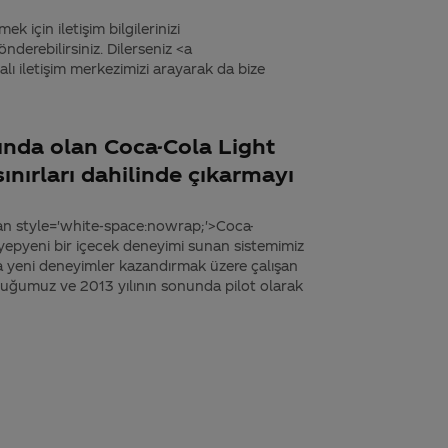
k için iletişim bilgilerinizi
derebilirsiniz. Dilerseniz <a
 iletişim merkezimizi arayarak da bize
ında olan Coca-Cola Light
nırları dahilinde çıkarmayı
an style='white-space:nowrap;'>Coca-
 yepyeni bir içecek deneyimi sunan sistemimiz
ma yeni deneyimler kazandırmak üzere çalışan
urduğumuz ve 2013 yılının sonunda pilot olarak