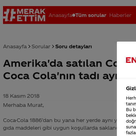
Anasayfa
Tüm sorular
Haberler
Anasayfa
Sorular
Soru detayları
Amerika'da satılan Coca-C
Coca-Cola nerenin malı?
Coca cola İsrail malı mı Yani ...
C
Coca Cola'nın tadı aynı m
Gizl
18 Kasım 2018
Herha
tanım
Merhaba Murat,
Bu bi
bekle
Coca-Cola
1886’dan bu yana her yerde aynı yüksek k
doğr
sunab
gıda maddeleri gibi uygun koşullarda saklandığında l
fazla