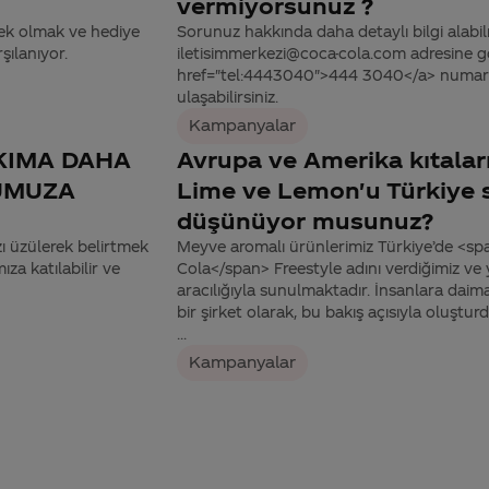
vermiyorsunuz ?
tek olmak ve hediye
Sorunuz hakkında daha detaylı bilgi alabilme
şılanıyor.
iletisimmerkezi@coca-cola.com adresine gön
href="tel:4443040">444 3040</a> numaralı
ulaşabilirsiniz.
Kampanyalar
KIMA DAHA
Avrupa ve Amerika kıtalar
UMUZA
Lime ve Lemon'u Türkiye sı
düşünüyor musunuz?
ı üzülerek belirtmek
Meyve aromalı ürünlerimiz Türkiye’de <sp
za katılabilir ve
Cola</span> Freestyle adını verdiğimiz ve
aracılığıyla sunulmaktadır. İnsanlara dai
bir şirket olarak, bu bakış açısıyla oluşt
...
Kampanyalar