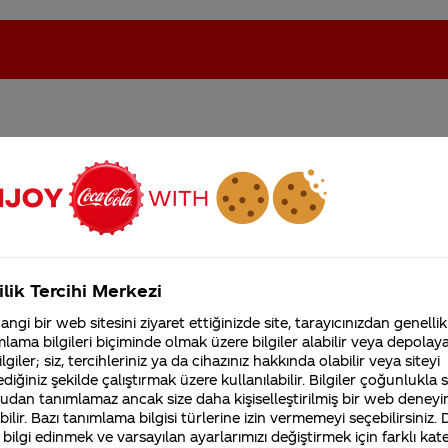
ola ile Türkiye'de satılan
oca-Cola'nın Filistin'de fabr...
Coca-Cola’yı kim buldu?
ı?
Kurumsal
ilik Tercihi Merkezi
4355 Soru
ngi bir web sitesini ziyaret ettiğinizde site, tarayıcınızdan genellik
Coca-Cola Şirketi hakk
lama bilgileri biçiminde olmak üzere bilgiler alabilir veya depolayab
merak ettikleriniz.
lgiler; siz, tercihleriniz ya da cihazınız hakkında olabilir veya siteyi
Fabrikalarımız,
sertifikalarımız, faaliyet
diğiniz şekilde çalıştırmak üzere kullanılabilir. Bilgiler çoğunlukla si
alite standartlarında üretilmeye devam etmektedir. 
gösterdiğimiz ülkeler,
udan tanımlamaz ancak size daha kişiselleştirilmiş bir web deneyi
tarihçemiz ve daha fazla
ilir. Bazı tanımlama bilgisi türlerine izin vermemeyi seçebilirsiniz.
ezzetini ilk günkü gibi korur.
 bilgi edinmek ve varsayılan ayarlarımızı değiştirmek için farklı kat