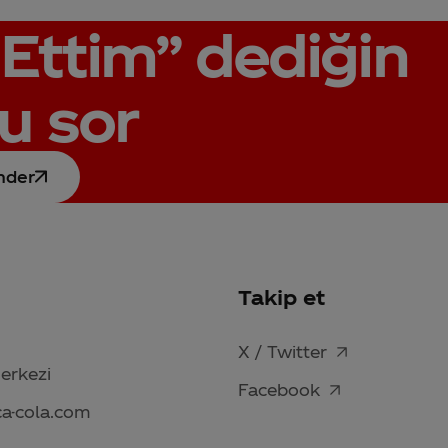
Ettim”
dediğin
u sor
nder
Takip et
X / Twitter
Merkezi
Facebook
ca-cola.com