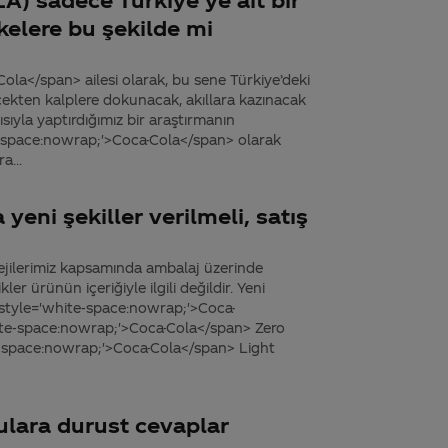
elere bu şekilde mi
la</span> ailesi olarak, bu sene Türkiye’deki
çekten kalplere dokunacak, akıllara kazınacak
sıyla yaptırdığımız bir araştırmanın
-space:nowrap;'>Coca-Cola</span> olarak
a...
yeni şekiller verilmeli, satış
ejilerimiz kapsamında ambalaj üzerinde
er ürünün içeriğiyle ilgili değildir. Yeni
 style='white-space:nowrap;'>Coca-
hite-space:nowrap;'>Coca-Cola</span> Zero
te-space:nowrap;'>Coca-Cola</span> Light
ulara durust cevaplar