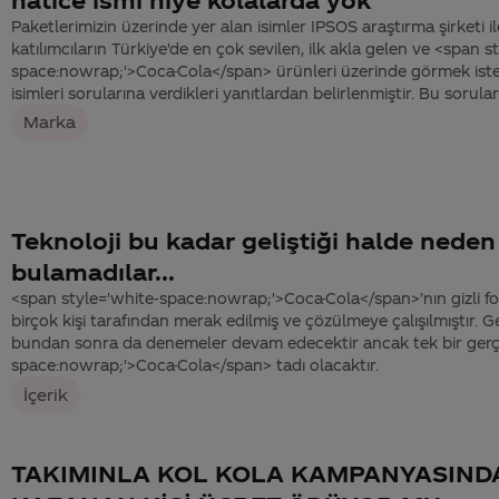
Paketlerimizin üzerinde yer alan isimler IPSOS araştırma şirketi il
katılımcıların Türkiye'de en çok sevilen, ilk akla gelen ve <span s
space:nowrap;'>Coca-Cola</span> ürünleri üzerinde görmek iste
isimleri sorularına verdikleri yanıtlardan belirlenmiştir. Bu sorulara
Marka
Teknoloji bu kadar geliştiği halde nede
bulamadılar...
<span style='white-space:nowrap;'>Coca-Cola</span>’nın gizli 
birçok kişi tarafından merak edilmiş ve çözülmeye çalışılmıştır. 
bundan sonra da denemeler devam edecektir ancak tek bir gerç
space:nowrap;'>Coca-Cola</span> tadı olacaktır.
İçerik
TAKIMINLA KOL KOLA KAMPANYASINDA