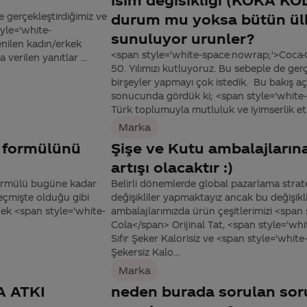
e gerçekleştirdiğimiz ve
durum mu yoksa bütün ülk
tyle='white-
sunuluyor urunler?
nilen kadın/erkek
<span style='white-space:nowrap;'>Coca-Co
 verilen yanıtlar ...
50. Yılımızı kutluyoruz. Bu sebeple de ger
birşeyler yapmayı çok istedik. Bu bakış açı
sonucunda gördük ki; <span style='white
Türk toplumuyla mutluluk ve iyimserlik etr
Marka
n formülünü
Şişe ve Kutu ambalajlarına 
artışı olacaktır :)
formülü bugüne kadar
Belirli dönemlerde global pazarlama strat
Geçmişte olduğu gibi
değişikliler yapmaktayız ancak bu değişiklikl
ek <span style='white-
ambalajlarımızda ürün çeşitlerimizi <span
Cola</span> Orijinal Tat, <span style='w
Sıfır Şeker Kalorisiz ve <span style='whi
Şekersiz Kalo...
Marka
 ATKI
neden burada sorulan sor