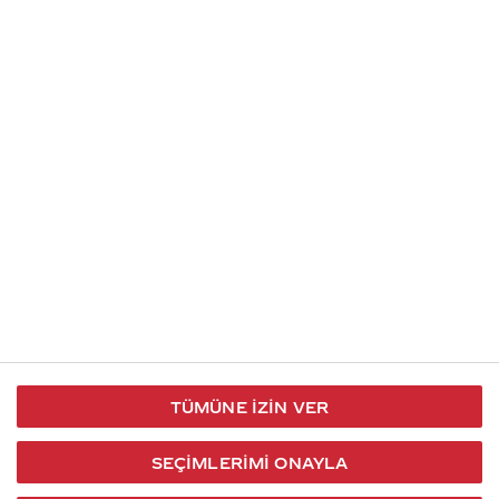
İletişim
Takip et
S.S.S
Kullanım
444 30 40
X / Twitter
Koşulları
Coca-Cola İletişim
Facebook
Merkezi
Veri Koruma
iletisimmerkezi@coca-
ve Gizlilik
cola.com
TÜMÜNE İZIN VER
Bilgi
Toplumu
SEÇIMLERIMI ONAYLA
Hizmetleri