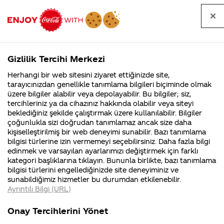
Tüm
Arama
Anasayfa
Haberler
Kapat
sorular
yap
Gizlilik Tercihi Merkezi
Arama yap
Herhangi bir web sitesini ziyaret ettiğinizde site,
Anasayfa
Sorular
Soru detayları
tarayıcınızdan genellikle tanımlama bilgileri biçiminde olmak
üzere bilgiler alabilir veya depolayabilir. Bu bilgiler; siz,
Coca-
Coca-
Kategoriler
Coca-Cola
Coca cola
Alyanın
tercihleriniz ya da cihazınız hakkında olabilir veya siteyi
Cola'nın
Cola’yı
nerenin
İsrail malı mı
Filistin'de
kim
beklediğiniz şekilde çalıştırmak üzere kullanılabilir. Bilgiler
malı?
Yani ...
fabr...
buldu?
çoğunlukla sizi doğrudan tanımlamaz ancak size daha
emeğiyle
kişiselleştirilmiş bir web deneyimi sunabilir. Bazı tanımlama
Kurumsal
Kamp
bilgisi türlerine izin vermemeyi seçebilirsiniz. Daha fazla bilgi
varmı ben
edinmek ve varsayılan ayarlarımızı değiştirmek için farklı
4355 Soru
90 Soru
kategori başlıklarına tıklayın. Bununla birlikte, bazı tanımlama
görmedim
Coca-Cola
Kampany
bilgisi türlerini engellediğinizde site deneyiminiz ve
Şirketi
hakkınd
sunabildiğimiz hizmetler bu durumdan etkilenebilir.
hakkında
ettikleri
Ayrıntılı Bilgi (URL)
merak
Kampan
ettikleriniz.
koşulları
26
Kurumsal
Kampanyala
Fabrikalarımız,
kampany
Aralık
Onay Tercihlerini Yönet
sertifikalarımız,
tarihleri
2024
4355 Soru
90 Soru
faaliyet
temini v