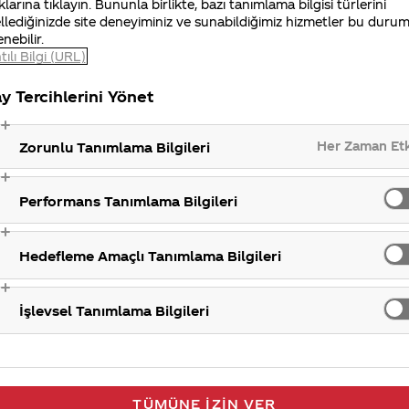
 isim seçildi. Ancak hala Facebook’ta bulunan “Bu
Coca
klarına tıklayın. Bununla birlikte, bazı tanımlama bilgisi türlerini
llediğinizde site deneyiminiz ve sunabildiğimiz hizmetler bu duru
pp_362934927183880) uygulamamız üzerinden kendi i
enebilir.
zerinden paylaşabilirsiniz. Ayrıca, Türkiye’nin çeşitli
tılı Bilgi (URL)
inize özel
Coca-Cola
yaptırabilirsiniz.
Coca-Cola
İletiş
ve tarihleri ile ilgili bilgi alabilirsiniz.
y Tercihlerini Yönet
Her Zaman Et
Zorunlu Tanımlama Bilgileri
Performans Tanımlama Bilgileri
Hedefleme Amaçlı Tanımlama Bilgileri
İşlevsel Tanımlama Bilgileri
TÜMÜNE İZIN VER