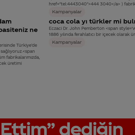
href="tel:4443040">444 3040</a> ) fabrika 
Kampanyalar
hdam
coca cola yı türkler mi bu
pasiteniz ne
Eczaci Dr. John Pemberton <span style='
1886 yılında ferahlatıcı bir içecek olarak ür
Kampanyalar
risinde Türkiye’de
m sağlıyoruz.<span
m fabrikalarımızda,
cek üretimi
Ettim”
dediğin