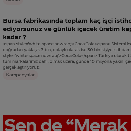
Bursa fabrikasında toplam kaç işçi isti
ediyorsunuz ve günlük içecek üretim ka
kadar ?
<span style='white-space:nowrap;'>Coca-Cola</span> Sistemi içe
doğrudan yaklaşık 3 bin, dolaylı olarak ise 30 bin kişiye istihda
style='white-space:nowrap;'>Coca-Cola</span> Türkiye olarak tü
tüm markalarımız dahil olmak üzere, günde 10 milyona yakın içe
gerçekleştiriyoruz.
Kampanyalar
Sen de
“Merak 