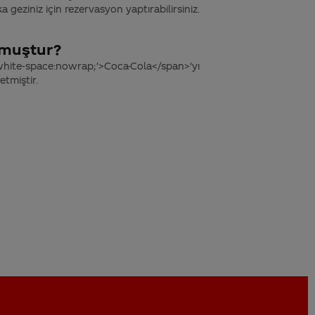
geziniz için rezervasyon yaptırabilirsiniz.
lmuştur?
white-space:nowrap;'>Coca-Cola</span>'yı
etmiştir.