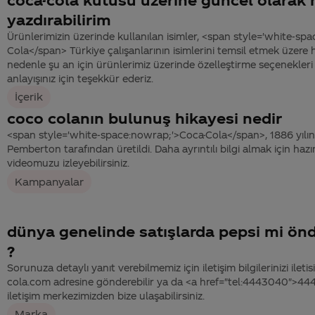
yazdırabilirim
Ürünlerimizin üzerinde kullanılan isimler, <span style='white-sp
Cola</span> Türkiye çalışanlarının isimlerini temsil etmek üzere h
nedenle şu an için ürünlerimiz üzerinde özelleştirme seçenekleri
anlayışınız için teşekkür ederiz.
İçerik
coco colanın bulunuş hikayesi nedir
<span style='white-space:nowrap;'>Coca-Cola</span>, 1886 yılın
Pemberton tarafından üretildi. Daha ayrıntılı bilgi almak için hazı
videomuzu izleyebilirsiniz.
Kampanyalar
dünya genelinde satışlarda pepsi mi ön
?
Sorunuza detaylı yanıt verebilmemiz için iletişim bilgilerinizi ile
cola.com adresine gönderebilir ya da <a href="tel:4443040">4
iletişim merkezimizden bize ulaşabilirsiniz.
Marka