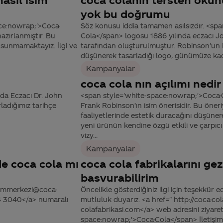
yok bu doğrumu
ace:nowrap;'>Coca-
Söz konusu iddia tamamen asılsızdır. <sp
azırlanmıştır. Bu
Cola</span> logosu 1886 yılında eczacı 
 sunmamaktayız. İlgi ve
tarafından oluşturulmuştur. Robinson'un i
düşünerek tasarladığı logo, günümüze k
Kampanyalar
coca cola nın açılımı nedir
da Eczacı Dr. John
<span style='white-space:nowrap;'>Coca-
rladığımız tarihçe
Frank Robinson’ın isim önerisidir. Bu öner
faaliyetlerinde estetik duracağını düşüne
yeni ürünün kendine özgü etkili ve çarpıcı b
vizy...
Kampanyalar
de coca cola mı
coca cola fabrikalarını g
basvurabilirim
tisimmerkezi@coca-
Öncelikle gösterdiğiniz ilgi için teşekkür e
44 3040</a> numaralı
mutluluk duyarız. <a href=" http://coca-col
colafabrikasi.com</a> web adresini ziyare
space:nowrap;'>Coca-Cola</span> İletişim 