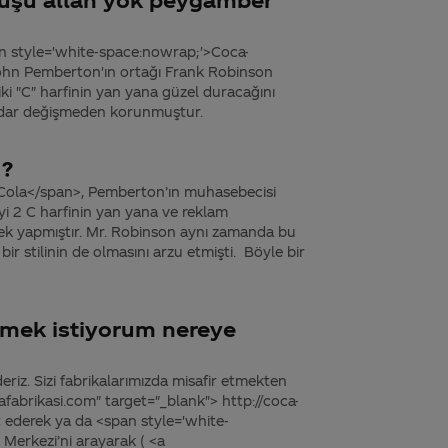
an style='white-space:nowrap;'>Coca-
John Pemberton'ın ortağı Frank Robinson
ki "C" harfinin yan yana güzel duracağını
adar değişmeden korunmuştur.
 ?
Cola</span>, Pemberton’ın muhasebecisi
iyi 2 C harfinin yan yana ve reklam
rek yapmıştır. Mr. Robinson aynı zamanda bu
ir stilinin de olmasını arzu etmişti. Böyle bir
ezmek istiyorum nereye
deriz. Sizi fabrikalarımızda misafir etmekten
afabrikasi.com" target="_blank"> http://coca-
t ederek ya da <span style='white-
Merkezi’ni arayarak ( <a