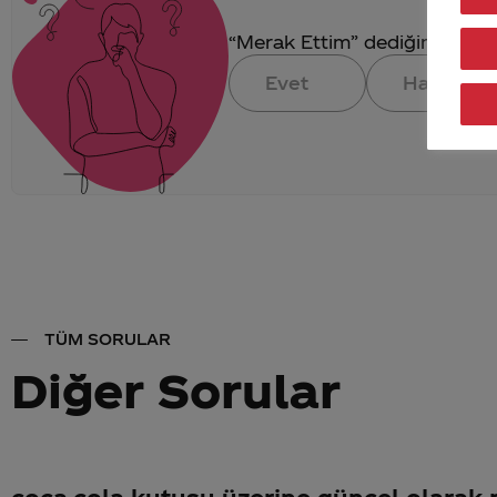
“Merak Ettim” dediğin konuya 
Evet
Hayır
TÜM SORULAR
Diğer Sorular
coca-cola kutusu üzerine güncel olarak n