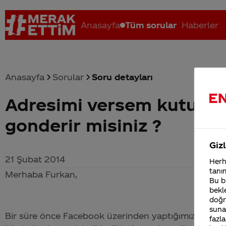
Anasayfa
Tüm sorular
Haberler
Anasayfa
Sorular
Soru detayları
Adresimi versem kutu kol
Coca-Cola nerenin malı?
Coca cola İsrail malı mı Yani ...
C
gonderir misiniz ?
Gizl
21 Şubat 2014
Herha
tanım
Merhaba Furkan,
Bu bi
bekle
doğr
sunab
Bir süre önce Facebook üzerinden yaptığımız ve katı
fazla