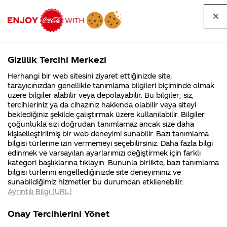
Tüm
Arama
Anasayfa
Haberler
Kapat
sorular
yap
Gizlilik Tercihi Merkezi
Arama yap
Herhangi bir web sitesini ziyaret ettiğinizde site,
Anasayfa
Sorular
Soru detayları
tarayıcınızdan genellikle tanımlama bilgileri biçiminde olmak
üzere bilgiler alabilir veya depolayabilir. Bu bilgiler; siz,
Coca-
Coca-
Kategoriler
Coca-Cola
Coca cola
adamlar
tercihleriniz ya da cihazınız hakkında olabilir veya siteyi
Cola'nın
Cola’yı
nerenin
İsrail malı mı
Filistin'de
kim
beklediğiniz şekilde çalıştırmak üzere kullanılabilir. Bilgiler
malı?
Yani ...
fabr...
buldu?
çoğunlukla sizi doğrudan tanımlamaz ancak size daha
yapmış,
kişiselleştirilmiş bir web deneyimi sunabilir. Bazı tanımlama
Kurumsal
Kamp
bilgisi türlerine izin vermemeyi seçebilirsiniz. Daha fazla bilgi
helal
edinmek ve varsayılan ayarlarımızı değiştirmek için farklı
4355 Soru
90 Soru
kategori başlıklarına tıklayın. Bununla birlikte, bazı tanımlama
olsun.
Coca-Cola
Kampany
bilgisi türlerini engellediğinizde site deneyiminiz ve
Şirketi
hakkınd
sunabildiğimiz hizmetler bu durumdan etkilenebilir.
hakkında
ettikleri
aynı hazzı
Ayrıntılı Bilgi (URL)
merak
Kampan
ettikleriniz.
koşulları
Kurumsal
Kampanyalar
veren
Fabrikalarımız,
kampany
Onay Tercihlerini Yönet
sertifikalarımız,
tarihleri
4355 Soru
90 Soru
faaliyet
temini v