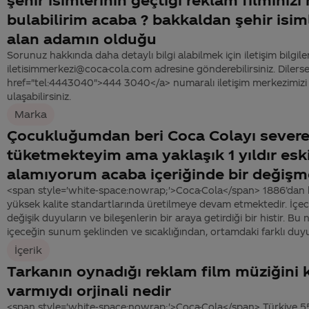
bulabilirim acaba ? bakkaldan şehir isim
alan adamın olduğu
Sorunuz hakkında daha detaylı bilgi alabilmek için iletişim bilgiler
iletisimmerkezi@coca-cola.com adresine gönderebilirsiniz. Dilerse
href="tel:4443040">444 3040</a> numaralı iletişim merkezimizi 
ulaşabilirsiniz.
Marka
Çocukluğumdan beri Coca Colayı sever
tüketmekteyim ama yaklaşık 1 yıldır eski
alamıyorum acaba içeriğinde bir değiş
<span style='white-space:nowrap;'>Coca-Cola</span> 1886’dan 
yüksek kalite standartlarında üretilmeye devam etmektedir. İçec
değişik duyuların ve bileşenlerin bir araya getirdiği bir histir. Bu 
içeceğin sunum şeklinden ve sıcaklığından, ortamdaki farklı duyum
İçerik
Tarkanın oynadığı reklam film müziğini 
varmıydı orjinali nedir
<span style='white-space:nowrap;'>Coca-Cola</span> Türkiye 55. 