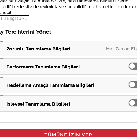
klarına tıklayın. Bununla birlikte, bazı tanımlama bilgisi türlerini
zda misafirimiz etmekten memnuniyet duyacağımızı bel
llediğinizde site deneyiminiz ve sunabildiğimiz hizmetler bu duru
enebilir.
tılı Bilgi (URL)
y Tercihlerini Yönet
Her Zaman Et
Zorunlu Tanımlama Bilgileri
Performans Tanımlama Bilgileri
Hedefleme Amaçlı Tanımlama Bilgileri
İşlevsel Tanımlama Bilgileri
TÜMÜNE İZIN VER