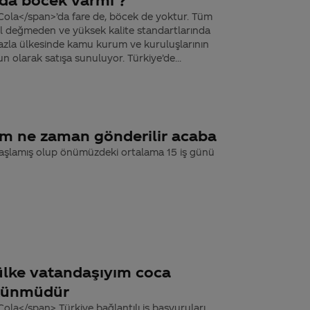
ola</span>’da fare de, böcek de yoktur. Tüm
 el değmeden ve yüksek kalite standartlarında
fazla ülkesinde kamu kurum ve kuruluşlarının
n olarak satışa sunuluyor. Türkiye’de...
m ne zaman gönderilir acaba
başlamış olup önümüzdeki ortalama 15 iş günü
ülke vatandaşıyım coca
künmüdür
la</span> Türkiye bağlantılı iş başvuruları