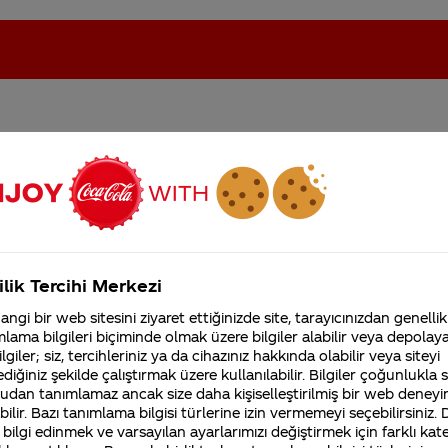
demli cola diyebilirmiyiz
oca-Cola'nın Filistin'de fabr...
Coca-Cola’yı kim buldu?
Kurumsal
ilik Tercihi Merkezi
4355 Soru
ngi bir web sitesini ziyaret ettiğinizde site, tarayıcınızdan genellik
Coca-Cola Şirketi hakk
lama bilgileri biçiminde olmak üzere bilgiler alabilir veya depolayab
merak ettikleriniz.
lgiler; siz, tercihleriniz ya da cihazınız hakkında olabilir veya siteyi
Fabrikalarımız,
diğiniz şekilde çalıştırmak üzere kullanılabilir. Bilgiler çoğunlukla si
sertifikalarımız, faaliyet
üründe kullanılan vişne aromasından gelen tat ve k
udan tanımlamaz ancak size daha kişiselleştirilmiş bir web deneyi
gösterdiğimiz ülkeler,
ksek kalite standartlarının yanı sıra, Türk ve Avrupa
tarihçemiz ve daha fazla
ilir. Bazı tanımlama bilgisi türlerine izin vermemeyi seçebilirsiniz.
 bilgi edinmek ve varsayılan ayarlarımızı değiştirmek için farklı kat
ve kontrol edilmektedir. Yüksek kaliteli üretim şartl