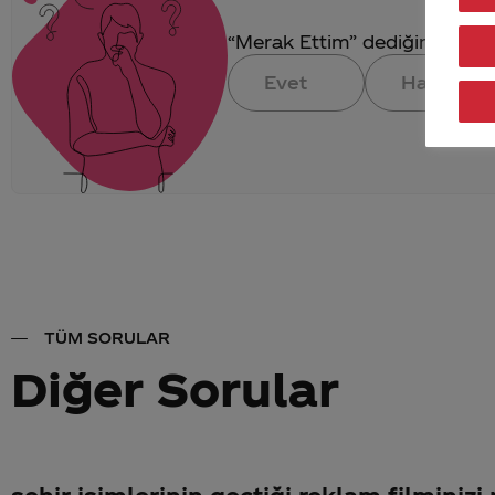
“Merak Ettim” dediğin konuya 
Evet
Hayır
TÜM SORULAR
Diğer Sorular
şehir isimlerinin geçtiği reklam filminiz