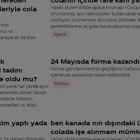
leriyle cola
<span style='white-space:nowrap;'>Coca-C
ürünlerimiz, son teknolojiler kullanılarak
üretiliyor. Ürünlerimiz dünyanın 200'den 
inizi
gerekliliklerine ve gıda mevzuatlarına uygu
niz <a
İçerik
arayarak da bize
ek
24 Mayısda forma kazandı
 tadını
Forma gönderimlerimiz geçtiğimiz hafta 
içerisinde adresinize teslim edilecektir.
me oldu mu?
Marka
bu yana her yerde aynı
eklerden alınan lezzet,
nedenle tüketici,
lardan vs. etkil...
kim yaptı yada
ben kanada nın dışındaki 
colada işe alınmam müm
Yıl reklam filmimizin
<span style='white-space:nowrap;'>Coca-Co