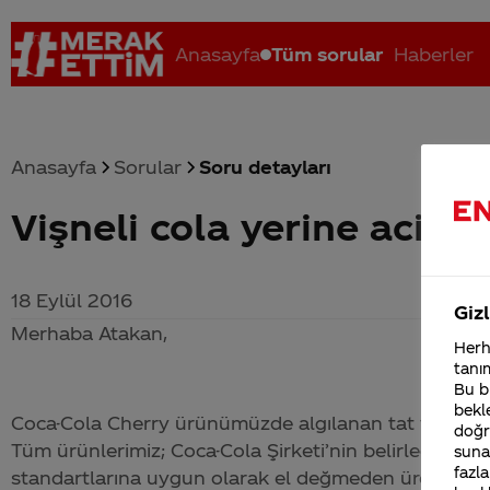
Anasayfa
Tüm sorular
Haberler
Anasayfa
Sorular
Soru detayları
Vişneli cola yerine aciba
Coca-Cola nerenin malı?
Coca cola İsrail malı mı Yani ...
C
18 Eylül 2016
Gizl
Merhaba Atakan,
Herha
tanım
Bu bi
bekle
Coca-Cola
Cherry ürünümüzde algılanan tat ve koku 
doğr
Tüm ürünlerimiz;
Coca-Cola
Şirketi’nin belirlediği yü
sunab
fazla
standartlarına uygun olarak el değmeden üretilmekte 