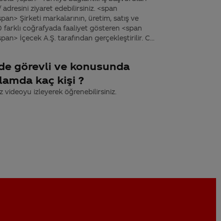
resini ziyaret edebilirsiniz. <span
an> Şirketi markalarının, üretim, satış ve
10 farklı coğrafyada faaliyet gösteren <span
n> İçecek A.Ş. tarafından gerçekleştirilir. C...
erde görevli ve konusunda
lamda kaç kişi ?
z videoyu izleyerek öğrenebilirsiniz.