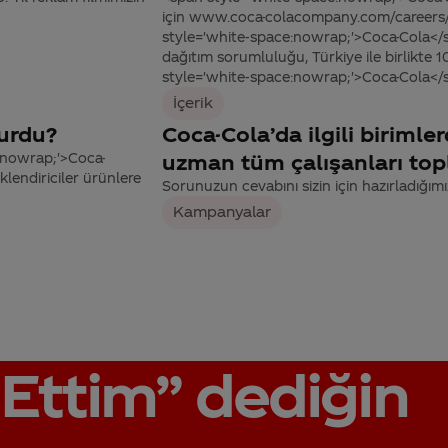
için www.coca-colacompany.com/careers/ ad
style='white-space:nowrap;'>Coca-Cola</sp
dağıtım sorumluluğu, Türkiye ile birlikte 
style='white-space:nowrap;'>Coca-Cola</spa
İçerik
lurdu?
Coca-Cola’da ilgili biriml
:nowrap;'>Coca-
uzman tüm çalışanları top
lendiriciler ürünlere
Sorunuzun cevabını sizin için hazırladığımı
Kampanyalar
Ettim”
dediğin