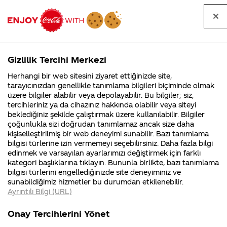
Tüm
Arama
Anasayfa
Haberler
Kapat
sorular
yap
Gizlilik Tercihi Merkezi
Arama yap
Herhangi bir web sitesini ziyaret ettiğinizde site,
Anasayfa
Sorular
Soru detayları
tarayıcınızdan genellikle tanımlama bilgileri biçiminde olmak
üzere bilgiler alabilir veya depolayabilir. Bu bilgiler; siz,
Coca-
Coca-
Kategor
Coca-Cola
Coca cola
Türkiye'deki
tercihleriniz ya da cihazınız hakkında olabilir veya siteyi
Cola'nın
Cola’yı
nerenin
İsrail malı mı
Filistin'de
kim
beklediğiniz şekilde çalıştırmak üzere kullanılabilir. Bilgiler
malı?
Yani ...
fabr...
buldu?
çoğunlukla sizi doğrudan tanımlamaz ancak size daha
hangi şekeri
kişiselleştirilmiş bir web deneyimi sunabilir. Bazı tanımlama
Kurumsal
Kamp
bilgisi türlerine izin vermemeyi seçebilirsiniz. Daha fazla bilgi
kullanıyorsunuz?
edinmek ve varsayılan ayarlarımızı değiştirmek için farklı
4355 Soru
90 Soru
kategori başlıklarına tıklayın. Bununla birlikte, bazı tanımlama
Yüksek
Coca-Cola
Kampany
bilgisi türlerini engellediğinizde site deneyiminiz ve
Şirketi
hakkınd
sunabildiğimiz hizmetler bu durumdan etkilenebilir.
hakkında
ettikleri
Fruktozlu Mısır
Ayrıntılı Bilgi (URL)
merak
Kampan
ettikleriniz.
koşulları
Kurumsal
Ka
Şurubu (HFCS)
Fabrikalarımız,
kampany
Onay Tercihlerini Yönet
sertifikalarımız,
tarihleri
4355 Soru
90 
faaliyet
temini v