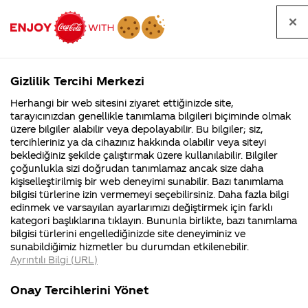
Tüm
Arama
Anasayfa
Haberler
Kapat
sorular
yap
Gizlilik Tercihi Merkezi
Arama yap
Herhangi bir web sitesini ziyaret ettiğinizde site,
Anasayfa
Sorular
Soru detayları
tarayıcınızdan genellikle tanımlama bilgileri biçiminde olmak
üzere bilgiler alabilir veya depolayabilir. Bu bilgiler; siz,
Coca-
Coca-
Kategorile
Coca-Cola
Coca cola
Türkiye'de
tercihleriniz ya da cihazınız hakkında olabilir veya siteyi
Cola'nın
Cola’yı
nerenin
İsrail malı mı
Filistin'de
kim
beklediğiniz şekilde çalıştırmak üzere kullanılabilir. Bilgiler
malı?
Yani ...
fabr...
buldu?
çoğunlukla sizi doğrudan tanımlamaz ancak size daha
reklamlarınızı
kişiselleştirilmiş bir web deneyimi sunabilir. Bazı tanımlama
Kurumsal
Kamp
bilgisi türlerine izin vermemeyi seçebilirsiniz. Daha fazla bilgi
hangi
edinmek ve varsayılan ayarlarımızı değiştirmek için farklı
4355 Soru
90 Soru
kategori başlıklarına tıklayın. Bununla birlikte, bazı tanımlama
ajanslarla
Coca-Cola
Kampany
bilgisi türlerini engellediğinizde site deneyiminiz ve
Şirketi
hakkınd
sunabildiğimiz hizmetler bu durumdan etkilenebilir.
hakkında
ettikleri
çekiyorsunuz?
Ayrıntılı Bilgi (URL)
merak
Kampan
ettikleriniz.
koşulları
Kurumsal
Kampa
Fabrikalarımız,
kampany
Onay Tercihlerini Yönet
sertifikalarımız,
tarihleri
4355 Soru
90 Soru
05 Temmuz
faaliyet
temini v