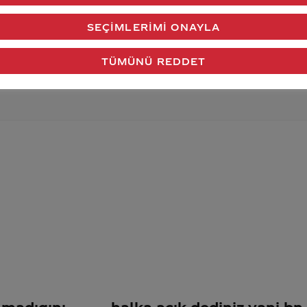
verdiğimiz cevap aklındaki soru işaretlerini giderdi 
SEÇIMLERIMI ONAYLA
Gönder
TÜMÜNÜ REDDET
olmadıgını
halka açık dediniz yani bn