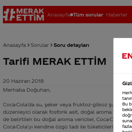
Anasayfa
Tüm sorular
Haberler
Anasayfa
Sorular
Soru detayları
Tarifi MERAK ETTİM
Coca-Cola nerenin malı?
Coca cola İsrail malı mı Yani ...
C
20 Haziran 2018
Gizl
Merhaba Doğuhan,
Herha
tanım
Coca-Cola
’da su, şeker veya fruktoz-glikoz şurubu, ka
Bu bi
bekle
düzenleyici olarak fosforik asit, doğal aroma vericil
doğr
de belirtilen bu doğal aroma vericiler,
Coca-Cola
'yı
C
sunab
Coca-Cola
’yı kendine özgü tadı ile tüketicilerimizle 
fazla
başlı