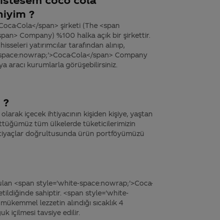
miyim ?
Coca-Cola</span> şirketi (The <span
pan> Company) %100 halka açık bir şirkettir.
sseleri yatırımcılar tarafından alınıp,
te-space:nowrap;'>Coca-Cola</span> Company
ya aracı kurumlarla görüşebilirsiniz.
 ?
larak içecek ihtiyacının kişiden kişiye, yaştan
üttüğümüz tüm ülkelerde tüketicilerimizin
ihtiyaçlar doğrultusunda ürün portföyümüzü
nulan <span style='white-space:nowrap;'>Coca-
etildiğinde sahiptir. <span style='white-
ükemmel lezzetin alındığı sıcaklık 4
k içilmesi tavsiye edilir.