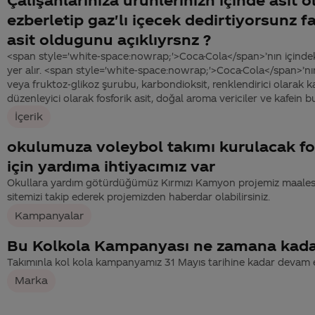
ezberletip gaz'lı içecek dedirtiyorsunz f
asit oldugunu açıklıyrsnz ?
<span style='white-space:nowrap;'>Coca-Cola</span>’nın içindek
yer alır. <span style='white-space:nowrap;'>Coca-Cola</span>’nın
veya fruktoz-glikoz şurubu, karbondioksit, renklendirici olarak ka
düzenleyici olarak fosforik asit, doğal aroma vericiler ve kafein b
İçerik
okulumuza voleybol takımı kurulacak f
için yardıma ihtiyacımız var
Okullara yardım götürdüğümüz Kırmızı Kamyon projemiz maalese
sitemizi takip ederek projemizden haberdar olabilirsiniz.
Kampanyalar
Bu Kolkola Kampanyası ne zamana kadar
Takımınla kol kola kampanyamız 31 Mayıs tarihine kadar devam e
Marka