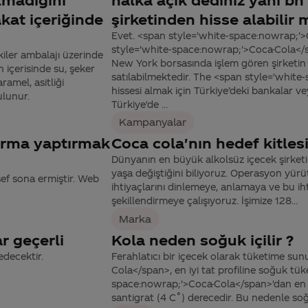
akat içeriğinde
şirketinden hisse alabilir 
Evet. <span style='white-space:nowrap;'>
style='white-space:nowrap;'>Coca-Cola</s
iler ambalajı üzerinde
New York borsasında işlem gören şirketin hi
 içerisinde su, şeker
satılabilmektedir. The <span style='whi
ramel, asitliği
hissesi almak için Türkiye’deki bankalar ve
ulunur.
Türkiye'de ...
Kampanyalar
orma yaptırmak
Coca cola'nın hedef kitlesi
Dünyanın en büyük alkolsüz içecek şirketi o
yaşa değiştiğini biliyoruz. Operasyon yür
f sona ermiştir. Web
ihtiyaçlarını dinlemeye, anlamaya ve bu 
şekillendirmeye çalışıyoruz. İşimize 128...
Marka
 geçerli
Kola neden soğuk içilir ?
decektir.
Ferahlatıcı bir içecek olarak tüketime su
Cola</span>, en iyi tat profiline soğuk tük
space:nowrap;'>Coca-Cola</span>'dan en m
santigrat (4 C˚) derecedir. Bu nedenle soğu