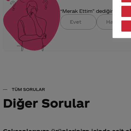
“Merak Ettim” dediğin konuya 
Evet
Hayır
TÜM SORULAR
Diğer Sorular
Çalışanlarınıza ürünlerinizn içinde asit 