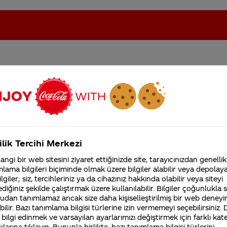
oca-Cola'nın Filistin'de fabr...
Coca-Cola’yı kim buldu?
Kurumsal
ilik Tercihi Merkezi
4355 Soru
ngi bir web sitesini ziyaret ettiğinizde site, tarayıcınızdan genellik
Coca-Cola Şirketi hakk
lama bilgileri biçiminde olmak üzere bilgiler alabilir veya depolayab
merak ettikleriniz.
rbondioksit, renklendirici olarak karamel, asitliği
lgiler; siz, tercihleriniz ya da cihazınız hakkında olabilir veya siteyi
Fabrikalarımız,
diğiniz şekilde çalıştırmak üzere kullanılabilir. Bilgiler çoğunlukla si
er ve kafein bulunmaktadır.
Coca-Cola
’nın ambalajı üze
sertifikalarımız, faaliyet
udan tanımlamaz ancak size daha kişiselleştirilmiş bir web deneyi
gösterdiğimiz ülkeler,
oca-Cola
yapan ona lezzetini veren ticari sırrımızdır.
ilir. Bazı tanımlama bilgisi türlerine izin vermemeyi seçebilirsiniz.
tarihçemiz ve daha fazla
uzunca yıllar paylaşabilmek adına ticari sırrımız olan d
 bilgi edinmek ve varsayılan ayarlarımızı değiştirmek için farklı kat
klarına tıklayın. Bununla birlikte, bazı tanımlama bilgisi türlerini