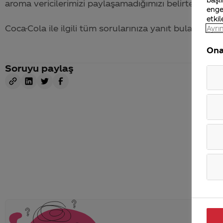
aroma vericilerimizi paylaşamadığımızı belirterek, bi
enge
etkil
Coca-Cola
ile ilgili tüm sorularınıza yanıt bulabileceğ
Ayrın
Ona
Soruyu paylaş