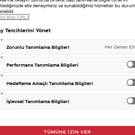
zi anlayışla karşılayacağınızı düşünüyoruz.
llediğinizde site deneyiminiz ve sunabildiğimiz hizmetler bu duru
enebilir.
iniz Merak Ettim sitemizi ziyaret ettiğiniz için teşekkür
tılı Bilgi (URL)
y Tercihlerini Yönet
Doğal aroma v
Her Zaman Et
Zorunlu Tanımlama Bilgileri
Performans Tanımlama Bilgileri
Hedefleme Amaçlı Tanımlama Bilgileri
İşlevsel Tanımlama Bilgileri
TÜMÜNE İZIN VER