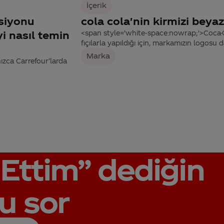
İçerik
siyonu
cola cola'nin kirmizi beya
i nasıl temin
<span style='white-space:nowrap;'>Coca-Col
fıçılarla yapıldığı için, markamızın logosu da
Marka
nızca Carrefour’larda
Ettim”
dediğin
u sor