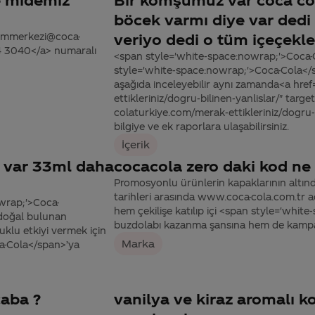
böcek varmı diye var dedi
tisimmerkezi@coca-
veriyo dedi o tüm içeçekle
44 3040</a> numaralı
<span style='white-space:nowrap;'>Coca-
style='white-space:nowrap;'>Coca-Cola</
aşağıda inceleyebilir aynı zamanda<a hre
ettikleriniz/dogru-bilinen-yanlislar/" targ
colaturkiye.com/merak-ettikleriniz/dogru-b
bilgiye ve ek raporlara ulaşabilirsiniz.
İçerik
ı var 33ml daha
cocacola zero daki kod ne 
Promosyonlu ürünlerin kapaklarının altınd
tarihleri arasında www.coca-cola.com.tr ad
owrap;'>Coca-
hem çekilişe katılıp içi <span style='whi
 doğal bulunan
buzdolabı kazanma şansına hem de kampany
uklu etkiyi vermek için
Marka
ca-Cola</span>’ya
aba ?
vanilya ve kiraz aromalı k