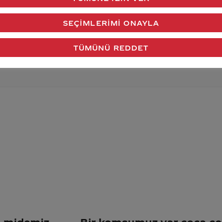
verdiğimiz cevap aklındaki soru işaretlerini giderdi 
SEÇIMLERIMI ONAYLA
Gönder
TÜMÜNÜ REDDET
e midemiz
Bir komşumuz var coca co