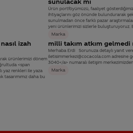
sunulacak mı
Ürün portföyümüzü, faaliyet gösterdiğimiz 
ihtiyaçlarını göz önünde bulundurarak şeki
sunulmadan önce farklı pazar araştırmaları
yeni ürünlerimizi sizlerle buluşturuyoruz.
Marka
 nasıl izah
milli takım atkım gelmedi 
Merhaba Erdi Sorunuza detaylı yanıt verebil
iletisimmerkezi@coca-cola.com adresine g
arak ürünlerimizi dönem
3040</a> numaralı iletişim merkezimizden b
oğrultuda <span
Marka
 yaz renkleri ile yaza
enk tasarımımız daha bu