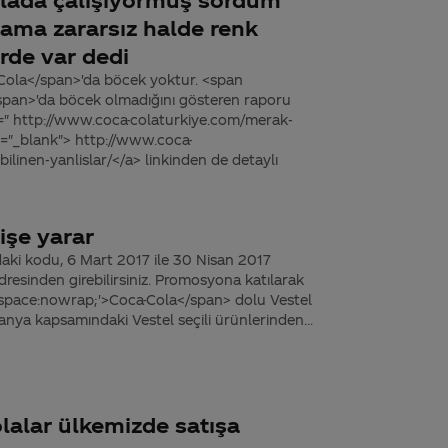
 ama zararsız halde renk
rde var dedi
Cola</span>'da böcek yoktur. <span
span>'da böcek olmadığını gösteren raporu
f=" http://www.coca-colaturkiye.com/merak-
et="_blank"> http://www.coca-
ilinen-yanlislar/</a> linkinden de detaylı
işe yarar
aki kodu, 6 Mart 2017 ile 30 Nisan 2017
resinden girebilirsiniz. Promosyona katılarak
te-space:nowrap;'>Coca-Cola</span> dolu Vestel
a kapsamındaki Vestel seçili ürünlerinden...
olalar ülkemizde satışa