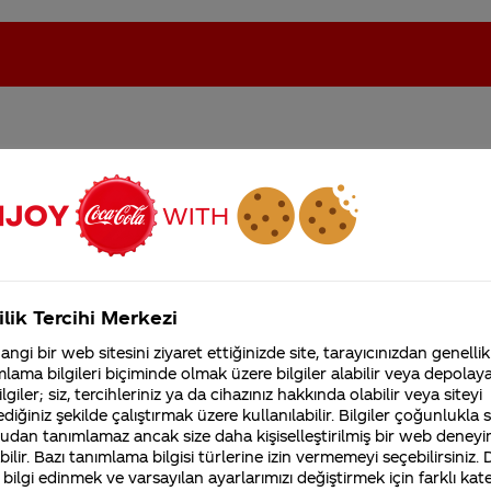
anyasından tişört kazand
oca-Cola'nın Filistin'de fabr...
Coca-Cola’yı kim buldu?
 basmama rağmen sayfa
deyip durdu.
Kurumsal
ilik Tercihi Merkezi
4355 Soru
ngi bir web sitesini ziyaret ettiğinizde site, tarayıcınızdan genellik
Coca-Cola Şirketi hakk
lama bilgileri biçiminde olmak üzere bilgiler alabilir veya depolayab
merak ettikleriniz.
lgiler; siz, tercihleriniz ya da cihazınız hakkında olabilir veya siteyi
Fabrikalarımız,
diğiniz şekilde çalıştırmak üzere kullanılabilir. Bilgiler çoğunlukla si
sertifikalarımız, faaliyet
gösterdiğimiz ülkeler,
udan tanımlamaz ancak size daha kişiselleştirilmiş bir web deneyi
tarihçemiz ve daha fazla
ilir. Bazı tanımlama bilgisi türlerine izin vermemeyi seçebilirsiniz.
 bilgi edinmek ve varsayılan ayarlarımızı değiştirmek için farklı kat