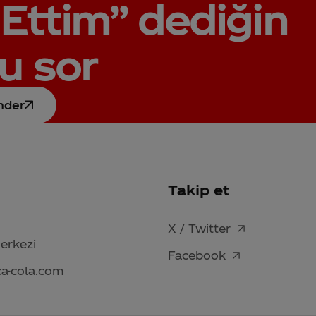
Ettim”
dediğin
u sor
nder
Takip et
X / Twitter
Merkezi
Facebook
ca-cola.com