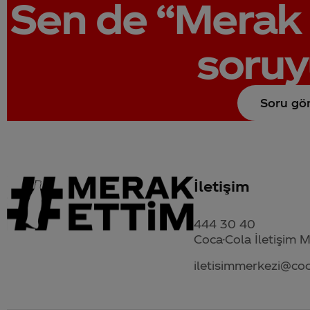
Sen de
“Merak 
soruy
Soru gö
İletişim
444 30 40
Coca-Cola İletişim 
iletisimmerkezi@co