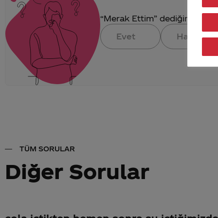
“Merak Ettim” dediğin konuya 
Evet
Hayır
TÜM SORULAR
Diğer Sorular
cola içtikten hemen sonra su içtiğimizd