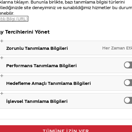
klarına tıklayın. Bununla birlikte, bazı tanımlama bilgisi türlerini
gilerinizi iletisimmerkezi@coca-cola.com adresine gönde
llediğinizde site deneyiminiz ve sunabildiğimiz hizmetler bu duru
ulaşabilirsiniz. İlginiz için teşekkür ederiz.
enebilir.
tılı Bilgi (URL)
y Tercihlerini Yönet
K
Her Zaman Et
Zorunlu Tanımlama Bilgileri
Performans Tanımlama Bilgileri
Hedefleme Amaçlı Tanımlama Bilgileri
İşlevsel Tanımlama Bilgileri
TÜMÜNE İZIN VER