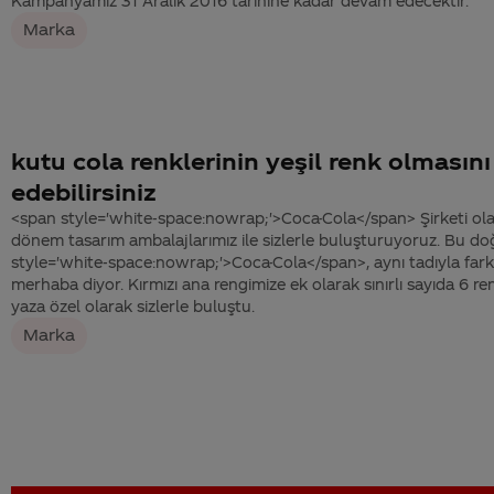
Kampanyamız 31 Aralık 2016 tarihine kadar devam edecektir.
Marka
kutu cola renklerinin yeşil renk olmasını
edebilirsiniz
<span style='white-space:nowrap;'>Coca-Cola</span> Şirketi ol
dönem tasarım ambalajlarımız ile sizlerle buluşturuyoruz. Bu d
style='white-space:nowrap;'>Coca-Cola</span>, aynı tadıyla farklı
merhaba diyor. Kırmızı ana rengimize ek olarak sınırlı sayıda 6 r
yaza özel olarak sizlerle buluştu.
Marka