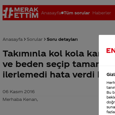
Anasayfa
Tüm sorular
Haberler
Anasayfa
Sorular
Soru detayları
Takımınla kol kola kamp
Coca-Cola nerenin malı?
Coca cola İsrail malı mı Yani ...
C
ve beden seçip tamama
ilerlemedi hata verdi be 
Gizl
Herha
tanım
06 Kasım 2016
Bu bi
bekle
Merhaba Kenan,
doğr
sunab
fazla