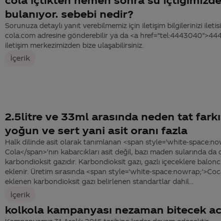
bulanıyor. sebebi nedir?
Sorunuza detaylı yanıt verebilmemiz için iletişim bilgilerinizi ile
cola.com adresine gönderebilir ya da <a href="tel:4443040">4
iletişim merkezimizden bize ulaşabilirsiniz.
İçerik
2.5litre ve 33ml arasında neden tat fark
yoğun ve sert yani asit oranı fazla
Halk dilinde asit olarak tanımlanan <span style='white-space:n
Cola</span>'nın kabarcıkları asit değil, bazı maden sularında da
karbondioksit gazıdır. Karbondioksit gazı, gazlı içeceklere balonc
eklenir. Üretim sırasında <span style='white-space:nowrap;'>Co
eklenen karbondioksit gazı belirlenen standartlar dahil...
İçerik
kolkola kampanyası nezaman bitecek ac