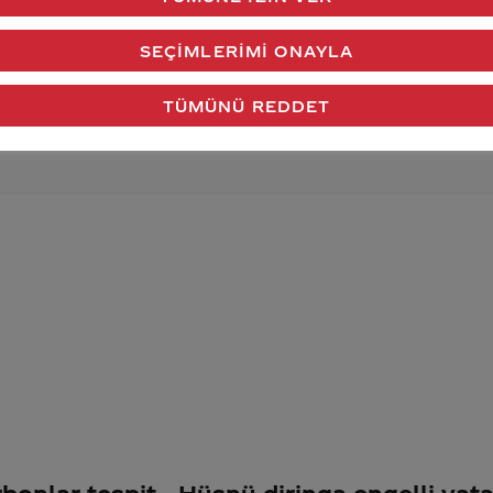
verdiğimiz cevap aklındaki soru işaretlerini giderdi 
SEÇIMLERIMI ONAYLA
Gönder
TÜMÜNÜ REDDET
rbonlar tespit
Hüsnü diringa engelli vat