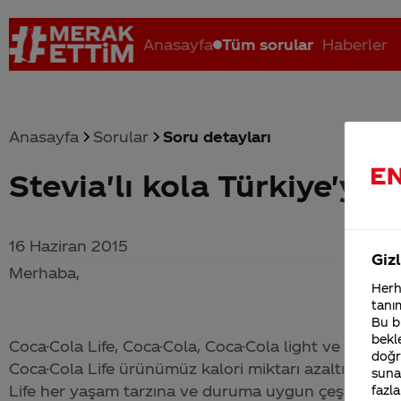
Anasayfa
Tüm sorular
Haberler
Anasayfa
Sorular
Soru detayları
Stevia'lı kola Türkiye'ye
Coca-Cola nerenin malı?
Coca cola İsrail malı mı Yani ...
C
16 Haziran 2015
Gizl
Merhaba,
Herha
tanım
Bu bi
bekle
Coca-Cola
Life,
Coca-Cola
,
Coca-Cola
light ve
Coca-C
doğr
Coca-Cola
Life ürünümüz kalori miktarı azaltılmış, şe
sunab
Life her yaşam tarzına ve duruma uygun çeşitlilik
fazla