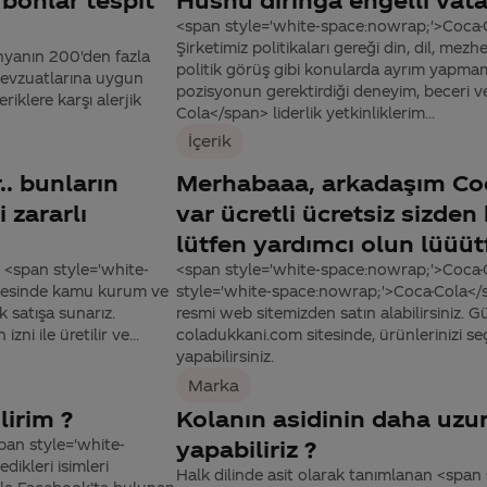
<span style='white-space:nowrap;'>Coca-Co
Şirketimiz politikaları gereği din, dil, mezh
ünyanın 200'den fazla
politik görüş gibi konularda ayrım yapmam
mevzuatlarına uygun
pozisyonun gerektirdiği deneyim, beceri 
riklere karşı alerjik
Cola</span> liderlik yetkinliklerim...
İçerik
.. bunların
Merhabaaa, arkadaşım Co
 zararlı
var ücretli ücretsiz sizden
lütfen yardımcı olun lüüüt
. <span style='white-
<span style='white-space:nowrap;'>Coca-
lkesinde kamu kurum ve
style='white-space:nowrap;'>Coca-Cola<
 satışa sunarız.
resmi web sitemizden satın alabilirsiniz. 
ni ile üretilir ve...
coladukkani.com sitesinde, ürünlerinizi se
yapabilirsiniz.
Marka
lirim ?
Kolanın asidinin daha uzu
pan style='white-
yapabiliriz ?
ikleri isimleri
Halk dilinde asit olarak tanımlanan <span