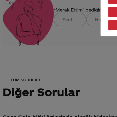
“Merak Ettim” dediğin konuya 
Evet
Hayır
TÜM SORULAR
Diğer Sorular
Coca-Cola bitki özlerinde alerjik hidorka