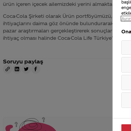
başlı
ürün içeren içecek ailemizdeki yerini almaktadır.
enge
etkil
Coca-Cola
Şirketi olarak Ürün portföyümüzü, faaliyet 
Ayrın
ihtiyaçlarını daima göz önünde bulundurarak şekille
pazar araştırmaları gerçekleştirerek sonuçlarını değ
Ona
ihtiyaç olması halinde
Coca-Cola
Life Türkiye’de de sa
Soruyu paylaş