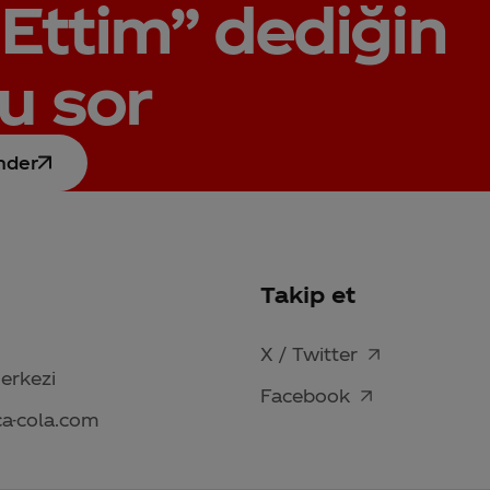
Ettim”
dediğin
u sor
nder
Takip et
X / Twitter
Merkezi
Facebook
ca-cola.com