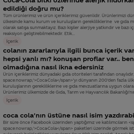
edildiği doğru mu?
Tüm ürünlerimiz ve ürün içeriklerimiz güvenlidir. Ürünlerimizi d
ülkesinde kamu kurum ve kuruluşların gerekliliklerine ve gıda 
olarak satışa sunmaktayız. Bazı kişiler alerjiye yatkındır ve bazı içe
reaksiyon geliştirebilmektedir. Etik...
İçerik
colanın zararlarıyla ilgili bunca içerik var
hepsi yanlı mı? konuşan proflar var.. beni
olmadığına nasıl ikna edersiniz
Ürün içeriklerimiz dünyadaki gıda otoriteleri tarafından onaylıdır
space:nowrap;'>Coca-Cola</span>’yı dünyanın 200'den fazla ü
kuruluşlarının gerekliliklerine ve gıda mevzuatlarına uygun olarak
Ürünlerimiz ülkemizde de Gıda, Tarım ve Hayvancılık Bakanlığı’nın iz
İçerik
coca cola'nın üstüne nasıl isim yazdırabi
Bir süre önce Facebook üzerinden yaptığımız ve katılımcıların <s
space:nowrap;'>Coca-Cola</span> paketleri üzerinde görmek isted