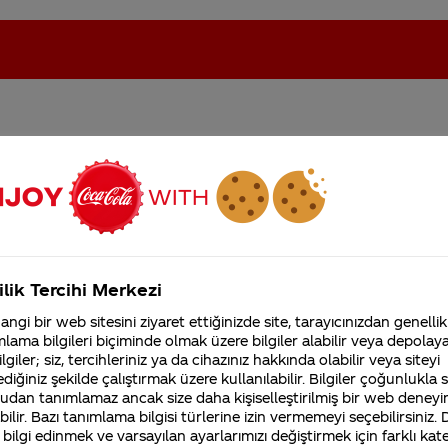
 ne zaman gelecek?
oca-Cola'nın Filistin'de fabr...
Coca-Cola’yı kim buldu?
Kurumsal
ilik Tercihi Merkezi
4355 Soru
ngi bir web sitesini ziyaret ettiğinizde site, tarayıcınızdan genellik
Coca-Cola Şirketi hakk
lama bilgileri biçiminde olmak üzere bilgiler alabilir veya depolayab
merak ettikleriniz.
lgiler; siz, tercihleriniz ya da cihazınız hakkında olabilir veya siteyi
Fabrikalarımız,
diğiniz şekilde çalıştırmak üzere kullanılabilir. Bilgiler çoğunlukla si
sertifikalarımız, faaliyet
ola
Zero gibi markaları içeren marka ailemizin yeni üyes
gösterdiğimiz ülkeler,
udan tanımlamaz ancak size daha kişiselleştirilmiş bir web deneyi
ker ve stevya karışımıyla tatlandırılmış ürün içerir.
Coc
tarihçemiz ve daha fazla
ilir. Bazı tanımlama bilgisi türlerine izin vermemeyi seçebilirsiniz.
te ürün sunma sözümüzü temsil etmekte ve 3500’den f
 bilgi edinmek ve varsayılan ayarlarımızı değiştirmek için farklı kat