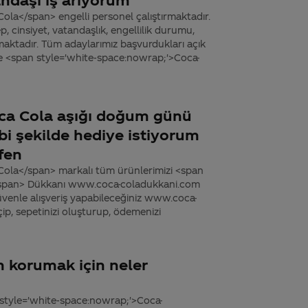
la</span> engelli personel çalıştırmaktadır.
ep, cinsiyet, vatandaşlık, engellilik durumu,
aktadır. Tüm adaylarımız başvurdukları açık
ve <span style='white-space:nowrap;'>Coca-
ca Cola aşığı doğum günü
 bi şekilde hediye istiyorum
fen
Cola</span> markalı tüm ürünlerimizi <span
/span> Dükkanı www.coca-coladukkani.com
Güvenle alışveriş yapabileceğiniz www.coca-
çip, sepetinizi oluşturup, ödemenizi
n korumak için neler
 style='white-space:nowrap;'>Coca-