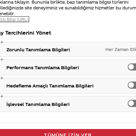
klarına tıklayın. Bununla birlikte, bazı tanımlama bilgisi türlerini
llediğinizde site deneyiminiz ve sunabildiğimiz hizmetler bu duru
enebilir.
gösterdiğimiz ülkelerdeki tüketicilerin beklenti ve
tılı Bilgi (URL)
ndiriyoruz. Yeni bir ürün piyasa sunulmadan önce fark
erlendiriyoruz. Değerlendirmeler sonucu yeterli talep 
y Tercihlerini Yönet
tışa sunulabilir.
Her Zaman Et
Zorunlu Tanımlama Bilgileri
Yeni ür
Performans Tanımlama Bilgileri
Hedefleme Amaçlı Tanımlama Bilgileri
İşlevsel Tanımlama Bilgileri
TÜMÜNE İZIN VER