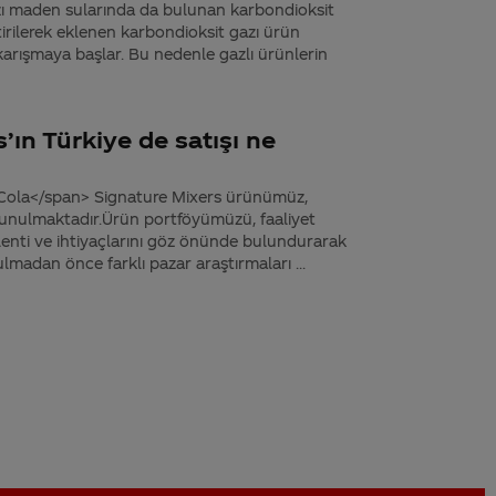
bazı maden sularında da bulunan karbondioksit
etirilerek eklenen karbondioksit gazı ürün
karışmaya başlar. Bu nedenle gazlı ürünlerin
’ın Türkiye de satışı ne
Cola</span> Signature Mixers ürünümüz,
a sunulmaktadır.Ürün portföyümüzü, faaliyet
klenti ve ihtiyaçlarını göz önünde bulundurarak
ulmadan önce farklı pazar araştırmaları ...