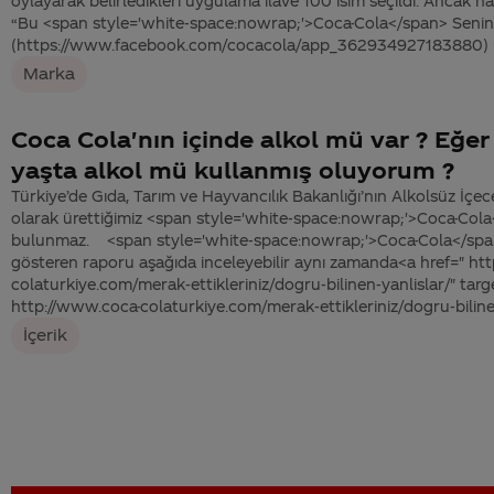
oylayarak belirledikleri uygulama ilave 100 isim seçildi. Ancak 
“Bu <span style='white-space:nowrap;'>Coca-Cola</span> Senin 
(https://www.facebook.com/cocacola/app_362934927183880) u
Marka
Coca Cola'nın içinde alkol mü var ? Eğe
yaşta alkol mü kullanmış oluyorum ?
Türkiye’de Gıda, Tarım ve Hayvancılık Bakanlığı’nın Alkolsüz İçec
olarak ürettiğimiz <span style='white-space:nowrap;'>Coca-Cola
bulunmaz. <span style='white-space:nowrap;'>Coca-Cola</span>
gösteren raporu aşağıda inceleyebilir aynı zamanda<a href=" ht
colaturkiye.com/merak-ettikleriniz/dogru-bilinen-yanlislar/" tar
http://www.coca-colaturkiye.com/merak-ettikleriniz/dogru-bilinen
İçerik