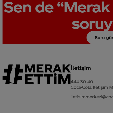
Sen de
“Merak 
soruy
Soru gö
İletişim
444 30 40
Coca-Cola İletişim 
iletisimmerkezi@co