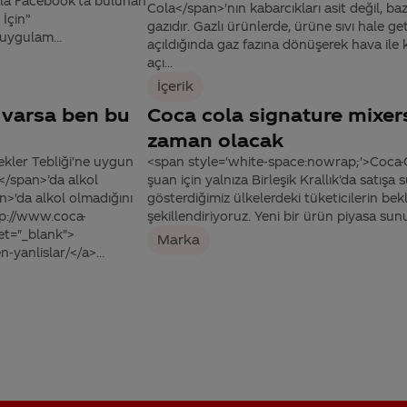
hala Facebook’ta bulunan
Cola</span>'nın kabarcıkları asit değil, 
İçin”
gazıdır. Gazlı ürünlerde, ürüne sıvı hale g
ygulam...
açıldığında gaz fazına dönüşerek hava ile 
açı...
İçerik
r varsa ben bu
Coca cola signature mixers
zaman olacak
ekler Tebliği’ne uygun
<span style='white-space:nowrap;'>Coca-
</span>’da alkol
şuan için yalnıza Birleşik Krallık’da satış
'da alkol olmadığını
gösterdiğimiz ülkelerdeki tüketicilerin be
tp://www.coca-
şekillendiriyoruz. Yeni bir ürün piyasa sun
get="_blank">
Marka
-yanlislar/</a>...