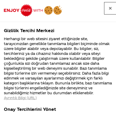
Tüm
Arama
Anasayfa
Haberler
Kapat
sorular
yap
Gizlilik Tercihi Merkezi
Arama yap
Herhangi bir web sitesini ziyaret ettiğinizde site,
Anasayfa
Sorular
Soru detayları
tarayıcınızdan genellikle tanımlama bilgileri biçiminde olmak
üzere bilgiler alabilir veya depolayabilir. Bu bilgiler; siz,
Coca-
Coca-
Kategoriler
Coca-Cola
Coca cola
Reklam
tercihleriniz ya da cihazınız hakkında olabilir veya siteyi
Cola'nın
Cola’yı
nerenin
İsrail malı mı
Filistin'de
kim
beklediğiniz şekilde çalıştırmak üzere kullanılabilir. Bilgiler
malı?
Yani ...
fabr...
buldu?
çoğunlukla sizi doğrudan tanımlamaz ancak size daha
şirketiniz
kişiselleştirilmiş bir web deneyimi sunabilir. Bazı tanımlama
Kurumsal
Kamp
bilgisi türlerine izin vermemeyi seçebilirsiniz. Daha fazla bilgi
nedir
edinmek ve varsayılan ayarlarımızı değiştirmek için farklı
4355 Soru
90 Soru
kategori başlıklarına tıklayın. Bununla birlikte, bazı tanımlama
Coca-Cola
Kampany
bilgisi türlerini engellediğinizde site deneyiminiz ve
Şirketi
hakkınd
24
sunabildiğimiz hizmetler bu durumdan etkilenebilir.
hakkında
ettikleri
Temmuz
Ayrıntılı Bilgi (URL)
merak
Kampan
2015
ettikleriniz.
koşulları
Kurumsal
Kampanyal
Fabrikalarımız,
kampany
Merhaba Beste,
Onay Tercihlerini Yönet
sertifikalarımız,
tarihleri
4355 Soru
90 Soru
faaliyet
temini v