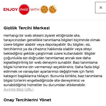
Tüm
Arama
Anasayfa
Haberler
Kapat
sorular
yap
Gizlilik Tercihi Merkezi
Arama yap
Herhangi bir web sitesini ziyaret ettiğinizde site,
Anasayfa
Sorular
Soru detayları
tarayıcınızdan genellikle tanımlama bilgileri biçiminde olmak
üzere bilgiler alabilir veya depolayabilir. Bu bilgiler; siz,
Coca-
Coca-
Kategorile
Coca-Cola
Coca cola
Organizasyon
tercihleriniz ya da cihazınız hakkında olabilir veya siteyi
Cola'nın
Cola’yı
nerenin
İsrail malı mı
Filistin'de
kim
beklediğiniz şekilde çalıştırmak üzere kullanılabilir. Bilgiler
malı?
Yani ...
fabr...
buldu?
çoğunlukla sizi doğrudan tanımlamaz ancak size daha
şemanız ve
kişiselleştirilmiş bir web deneyimi sunabilir. Bazı tanımlama
Kurumsal
Kamp
bilgisi türlerine izin vermemeyi seçebilirsiniz. Daha fazla bilgi
kurumsal
edinmek ve varsayılan ayarlarımızı değiştirmek için farklı
4355 Soru
90 Soru
kategori başlıklarına tıklayın. Bununla birlikte, bazı tanımlama
iletişimin
Coca-Cola
Kampany
bilgisi türlerini engellediğinizde site deneyiminiz ve
Şirketi
hakkınd
sunabildiğimiz hizmetler bu durumdan etkilenebilir.
hakkında
ettikleri
buradaki yeri
Ayrıntılı Bilgi (URL)
merak
Kampan
ettikleriniz.
koşulları
Kurumsal
Kampan
nedir?
Fabrikalarımız,
kampany
Onay Tercihlerini Yönet
sertifikalarımız,
tarihleri
4355 Soru
90 Soru
faaliyet
temini v