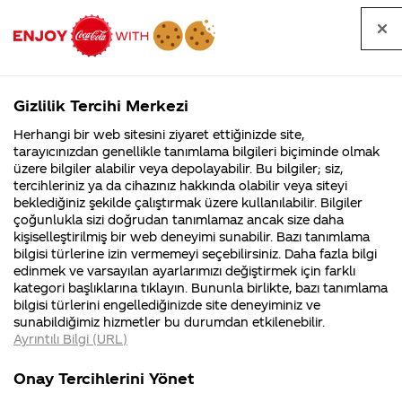
Tüm
Arama
Anasayfa
Haberler
Kapat
sorular
yap
Gizlilik Tercihi Merkezi
Arama yap
Herhangi bir web sitesini ziyaret ettiğinizde site,
Anasayfa
Sorular
Soru detayları
tarayıcınızdan genellikle tanımlama bilgileri biçiminde olmak
üzere bilgiler alabilir veya depolayabilir. Bu bilgiler; siz,
Coca-
Coca-
Kategoriler
Coca-Cola
Coca cola
Niye
tercihleriniz ya da cihazınız hakkında olabilir veya siteyi
Cola'nın
Cola’yı
nerenin
İsrail malı mı
Filistin'de
kim
beklediğiniz şekilde çalıştırmak üzere kullanılabilir. Bilgiler
malı?
Yani ...
fabr...
buldu?
çoğunlukla sizi doğrudan tanımlamaz ancak size daha
Neden bu
kişiselleştirilmiş bir web deneyimi sunabilir. Bazı tanımlama
Kurumsal
Kamp
bilgisi türlerine izin vermemeyi seçebilirsiniz. Daha fazla bilgi
kadar
edinmek ve varsayılan ayarlarımızı değiştirmek için farklı
4355 Soru
90 Soru
kategori başlıklarına tıklayın. Bununla birlikte, bazı tanımlama
pahalıya
Coca-Cola
Kampany
bilgisi türlerini engellediğinizde site deneyiminiz ve
Şirketi
hakkınd
sunabildiğimiz hizmetler bu durumdan etkilenebilir.
hakkında
ettikleri
satılıyor
Ayrıntılı Bilgi (URL)
merak
Kampan
ettikleriniz.
koşulları
Kurumsal
Kampanyalar
2.5 tl
Fabrikalarımız,
kampany
Onay Tercihlerini Yönet
sertifikalarımız,
tarihleri
4355 Soru
90 Soru
faaliyet
temini v