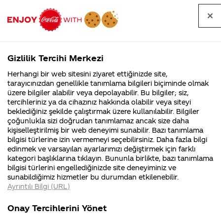
Tüm
Arama
Anasayfa
Haberler
Kapat
sorular
yap
Gizlilik Tercihi Merkezi
Arama yap
Herhangi bir web sitesini ziyaret ettiğinizde site,
Anasayfa
Sorular
Soru detayları
tarayıcınızdan genellikle tanımlama bilgileri biçiminde olmak
üzere bilgiler alabilir veya depolayabilir. Bu bilgiler; siz,
Coca-
Coca-
Kategoriler
Coca-Cola
Coca cola
Nasıl
tercihleriniz ya da cihazınız hakkında olabilir veya siteyi
Cola'nın
Cola’yı
nerenin
İsrail malı mı
Filistin'de
kim
beklediğiniz şekilde çalıştırmak üzere kullanılabilir. Bilgiler
malı?
Yani ...
fabr...
buldu?
çoğunlukla sizi doğrudan tanımlamaz ancak size daha
yapıyorsunuz
kişiselleştirilmiş bir web deneyimi sunabilir. Bazı tanımlama
Kurumsal
Kamp
bilgisi türlerine izin vermemeyi seçebilirsiniz. Daha fazla bilgi
edinmek ve varsayılan ayarlarımızı değiştirmek için farklı
4355 Soru
90 Soru
21 Eylül
kategori başlıklarına tıklayın. Bununla birlikte, bazı tanımlama
Coca-Cola
Kampany
2014
bilgisi türlerini engellediğinizde site deneyiminiz ve
Şirketi
hakkınd
Merhaba Yasin,
sunabildiğimiz hizmetler bu durumdan etkilenebilir.
hakkında
ettikleri
Ayrıntılı Bilgi (URL)
merak
Kampan
ettikleriniz.
koşulları
Kurumsal
Kampan
Fabrikalarımız,
kampany
Onay Tercihlerini Yönet
sertifikalarımız,
tarihleri
4355 Soru
90 Soru
http://coca-
faaliyet
temini v