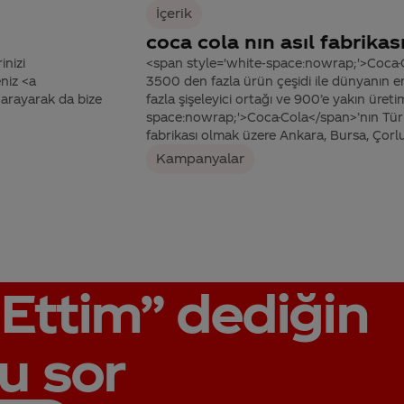
İçerik
coca cola nın asıl fabrikas
inizi
<span style='white-space:nowrap;'>Coca-C
niz <a
3500 den fazla ürün çeşidi ile dünyanın e
arayarak da bize
fazla şişeleyici ortağı ve 900’e yakın üret
space:nowrap;'>Coca-Cola</span>’nın Tür
fabrikası olmak üzere Ankara, Bursa, Çorlu.
Kampanyalar
Ettim”
dediğin
u sor