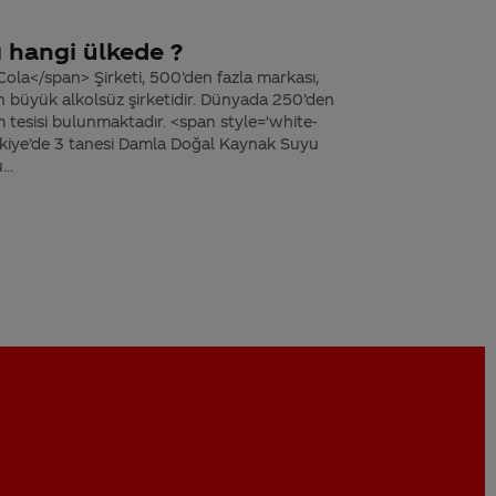
ı hangi ülkede ?
ola</span> Şirketi, 500’den fazla markası,
n büyük alkolsüz şirketidir. Dünyada 250’den
im tesisi bulunmaktadır. <span style='white-
kiye’de 3 tanesi Damla Doğal Kaynak Suyu
..