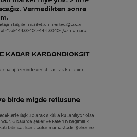
acağız. Vermedikten sonra
ım.
tişim bilgilerinizi iletisimmerkezi@coca-
 href="tel:4443040">444 3040</a> numaralı
NE KADAR KARBONDIOKSIT
ambalaj üzerinde yer alır ancak kullanım
ve birde migde reflusune
klerle ilişkili olarak sıklıkla kullanılıyor olsa
undur. Gıdalarda şeker ve kafeinin bağımlılık
n kati bilimsel kanıt bulunmamaktadır. Şeker ve