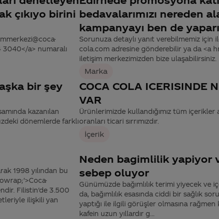
k çıkıyo birini
bedavalarımızı nereden al
kampanyayı ben de yapar
tisimmerkezi@coca-
Sorunuza detaylı yanıt verebilmemiz için ile
44 3040</a> numaralı
cola.com adresine gönderebilir ya da <a
iletişim merkezimizden bize ulaşabilirsiniz.
Marka
aşka bir şey
COCA COLA ICERISINDE 
VAR
psamında kazanılan
Ürünlerimizde kullandığımız tüm içerikler 
üzdeki dönemlerde farklı
oranları ticari sırrımızdır.
İçerik
Neden bagimlilik yapiyor 
rak 1998 yılından bu
sebep oluyor
:nowrap;'>Coca-
Günümüzde bağımlılık terimi yiyecek ve içece
ndir. Filistin'de 3.500
da, bağımlılık esasında ciddi bir sağlık sor
riyle ilişkili yan
yaptığı ile ilgili görüşler olmasına rağme
kafein uzun yıllardır g...