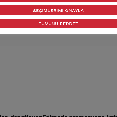
verdiğimiz cevap aklındaki soru işaretlerini giderdi 
SEÇIMLERIMI ONAYLA
Gönder
TÜMÜNÜ REDDET
ları denetleyen
Edirnede promosyona katıl