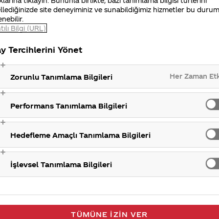
klarına tıklayın. Bununla birlikte, bazı tanımlama bilgisi türlerini
llediğinizde site deneyiminiz ve sunabildiğimiz hizmetler bu duru
enebilir.
iniz Merak Ettim sitemizi ziyaret ettiğiniz için teşekkür
tılı Bilgi (URL)
y Tercihlerini Yönet
Ambala
Her Zaman Et
Zorunlu Tanımlama Bilgileri
Performans Tanımlama Bilgileri
Hedefleme Amaçlı Tanımlama Bilgileri
İşlevsel Tanımlama Bilgileri
TÜMÜNE İZIN VER