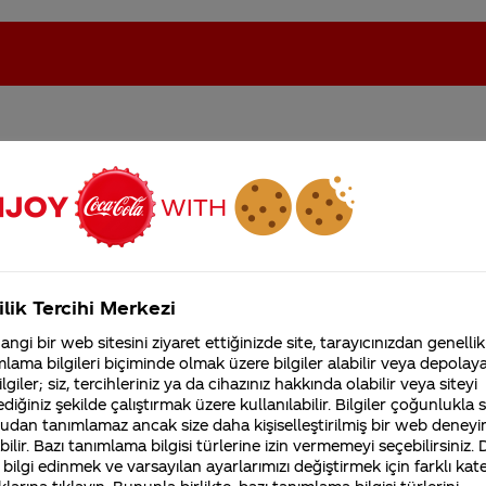
m yazılan tenekede Saim
oca-Cola'nın Filistin'de fabr...
Coca-Cola’yı kim buldu?
yazabilirmisiniz
Kurumsal
ilik Tercihi Merkezi
4355 Soru
ngi bir web sitesini ziyaret ettiğinizde site, tarayıcınızdan genellik
Coca-Cola Şirketi hakk
lama bilgileri biçiminde olmak üzere bilgiler alabilir veya depolayab
merak ettikleriniz.
lgiler; siz, tercihleriniz ya da cihazınız hakkında olabilir veya siteyi
Fabrikalarımız,
diğiniz şekilde çalıştırmak üzere kullanılabilir. Bilgiler çoğunlukla si
sertifikalarımız, faaliyet
udan tanımlamaz ancak size daha kişiselleştirilmiş bir web deneyi
ürkiye çalışanlarının isimlerini temsil etmek üzere
gösterdiğimiz ülkeler,
ilir. Bazı tanımlama bilgisi türlerine izin vermemeyi seçebilirsiniz.
tarihçemiz ve daha fazla
erinde özelleştirme seçenekleri sunmamaktayız. İlgi ve
 bilgi edinmek ve varsayılan ayarlarımızı değiştirmek için farklı kat