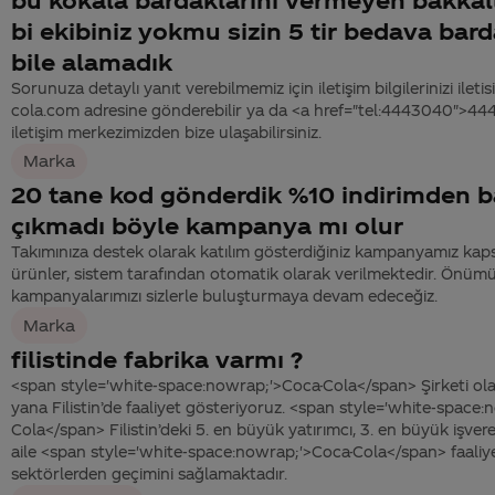
bi ekibiniz yokmu sizin 5 tir bedava barda
bile alamadık
Sorunuza detaylı yanıt verebilmemiz için iletişim bilgilerinizi ile
cola.com adresine gönderebilir ya da <a href="tel:4443040">4
iletişim merkezimizden bize ulaşabilirsiniz.
Marka
20 tane kod gönderdik %10 indirimden b
çıkmadı böyle kampanya mı olur
Takımınıza destek olarak katılım gösterdiğiniz kampanyamız ka
ürünler, sistem tarafından otomatik olarak verilmektedir. Önüm
kampanyalarımızı sizlerle buluşturmaya devam edeceğiz.
Marka
filistinde fabrika varmı ?
<span style='white-space:nowrap;'>Coca-Cola</span> Şirketi ola
yana Filistin’de faaliyet gösteriyoruz. <span style='white-space
Cola</span> Filistin’deki 5. en büyük yatırımcı, 3. en büyük işvere
aile <span style='white-space:nowrap;'>Coca-Cola</span> faaliyetle
sektörlerden geçimini sağlamaktadır.