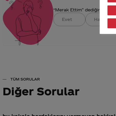
“Merak Ettim” dediğin konuya 
Evet
Hayır
TÜM SORULAR
Diğer Sorular
bu kokala bardaklarını vermeyen bakkal