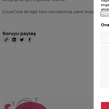
başlı
enge
etkil
Coca-Cola
ile ilgili tüm sorularınıza yanıt bulabileceğ
Ayrın
Ona
Soruyu paylaş