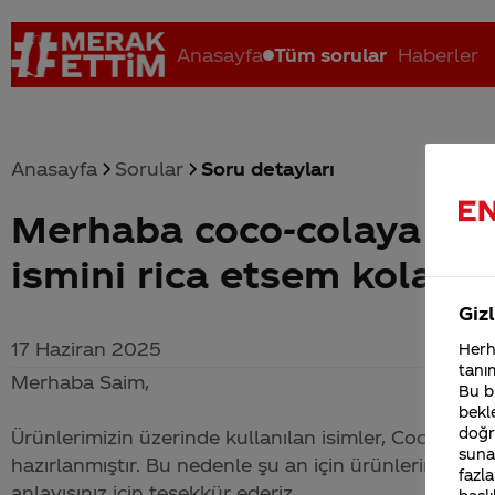
Anasayfa
Tüm sorular
Haberler
Anasayfa
Sorular
Soru detayları
Merhaba coco-colaya isi
Coca-Cola nerenin malı?
Coca cola İsrail malı mı Yani ...
C
ismini rica etsem kolaya 
Gizl
17 Haziran 2025
Herha
tanım
Merhaba Saim,
Bu bi
bekle
doğr
Ürünlerimizin üzerinde kullanılan isimler,
Coca-Cola
T
sunab
hazırlanmıştır. Bu nedenle şu an için ürünlerimiz üz
fazla
anlayışınız için teşekkür ederiz.