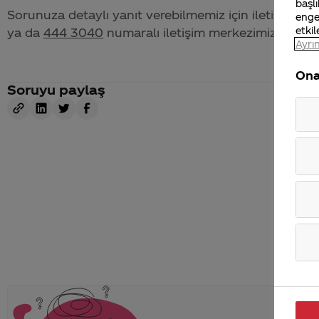
başlı
Sorunuza detaylı yanıt verebilmemiz için iletişim bil
enge
etkil
ya da
444 3040
numaralı iletişim merkezimizden bize 
Ayrın
Ona
Soruyu paylaş