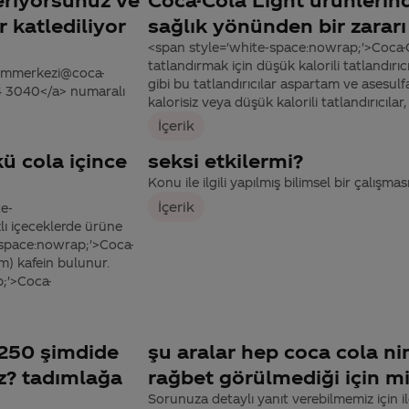
 katlediliyor
sağlık yönünden bir zarar
<span style='white-space:nowrap;'>Coca-C
tatlandırmak için düşük kalorili tatlandırıcı
tisimmerkezi@coca-
gibi bu tatlandırıcılar aspartam ve asesul
44 3040</a> numaralı
kalorisiz veya düşük kalorili tatlandırıcılar
İçerik
kü cola içince
seksi etkilermi?
Konu ile ilgili yapılmış bilimsel bir çalışm
İçerik
te-
ı içeceklerde ürüne
e-space:nowrap;'>Coca-
m) kafein bulunur.
;'>Coca-
250 şimdide
şu aralar hep coca cola n
z? tadımlağa
rağbet görülmediği için mi
Sorunuza detaylı yanıt verebilmemiz için ile