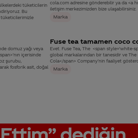
cola.com adresine gönderebilir ya da <a
kelerdeki tüketicilerin
iletişim merkezimizden bize ulaşabilirsiniz.
ndiriyoruz. Bu
Marka
tüketicilerimizle
Fuse tea tamamen coco co
inde domuz yağı veya
Evet. Fuse Tea, The <span style='white-
pan>’nın içerisinde
global markalarından bir tanesidir ve Th
koz şurubu,
Cola</span> Company’nin faaliyet gösterdi
arak fosforik asit, doğal
Marka
Ettim”
dediğin