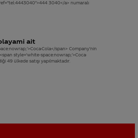
 href="tel:4443040">444 3040</a> numaralı
layami ait
space:nowrap;'>Coca-Cola</span> Company’nin
e <span style='white-space:nowrap;'>Coca-
ği 49 ülkede satışı yapılmaktadır.