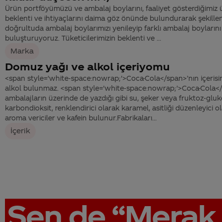
Ürün portföyümüzü ve ambalaj boylarını, faaliyet gösterdiğimiz ül
beklenti ve ihtiyaçlarını daima göz önünde bulundurarak şekille
doğrultuda ambalaj boylarımızı yenileyip farklı ambalaj boylarını 
buluşturuyoruz. Tüketicilerimizin beklenti ve ...
Marka
Domuz yağı ve alkol içeriyomu
<span style='white-space:nowrap;'>Coca-Cola</span>’nın içeris
alkol bulunmaz. <span style='white-space:nowrap;'>Coca-Cola</s
ambalajların üzerinde de yazdığı gibi su, şeker veya fruktoz-glu
karbondioksit, renklendirici olarak karamel, asitliği düzenleyici ol
aroma vericiler ve kafein bulunur.Fabrikaları...
İçerik
Sen de
“Merak 