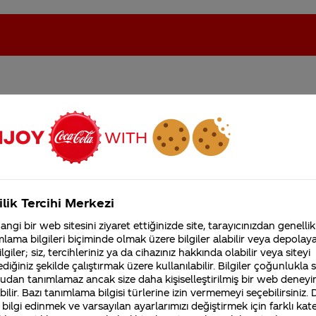
 sifre girdim baya hediye
oca-Cola'nın Filistin'de fabr...
Coca-Cola’yı kim buldu?
m hepsi gelcekmi 20 kati
eniyom
Kurumsal
ilik Tercihi Merkezi
4355 Soru
ngi bir web sitesini ziyaret ettiğinizde site, tarayıcınızdan genellik
Coca-Cola Şirketi hakk
lama bilgileri biçiminde olmak üzere bilgiler alabilir veya depolayab
merak ettikleriniz.
lgiler; siz, tercihleriniz ya da cihazınız hakkında olabilir veya siteyi
Fabrikalarımız,
diğiniz şekilde çalıştırmak üzere kullanılabilir. Bilgiler çoğunlukla si
sertifikalarımız, faaliyet
gösterdiğimiz ülkeler,
udan tanımlamaz ancak size daha kişiselleştirilmiş bir web deneyi
tarihçemiz ve daha fazla
ilir. Bazı tanımlama bilgisi türlerine izin vermemeyi seçebilirsiniz.
 bilgi edinmek ve varsayılan ayarlarımızı değiştirmek için farklı kat