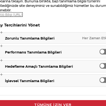
klarına tıklayın. Bununla birlikte, bazı tanımlama bilgisi türlerini
gilerinizi iletisimmerkezi@coca-cola.com adresine gönde
llediğinizde site deneyiminiz ve sunabildiğimiz hizmetler bu duru
enebilir.
ulaşabilirsiniz. İlginiz için teşekkür ederiz.
tılı Bilgi (URL)
y Tercihlerini Yönet
K
Her Zaman Et
Zorunlu Tanımlama Bilgileri
Performans Tanımlama Bilgileri
Hedefleme Amaçlı Tanımlama Bilgileri
İşlevsel Tanımlama Bilgileri
TÜMÜNE İZIN VER