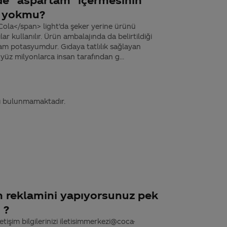
ı yokmu?
ola</span> light’da şeker yerine ürünü
lar kullanılır. Ürün ambalajında da belirtildiği
fam potasyumdur. Gıdaya tatlılık sağlayan
, yüz milyonlarca insan tarafından g...
ası bulunmamaktadır.
in reklamini yapıyorsunuz pek
 ?
tişim bilgilerinizi iletisimmerkezi@coca-