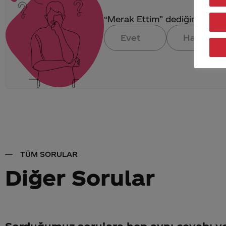
“Merak Ettim” dediğin konuya 
Evet
Hayır
TÜM SORULAR
Diğer Sorular
Sorduğumuz sorulara hep aynı cevabı v