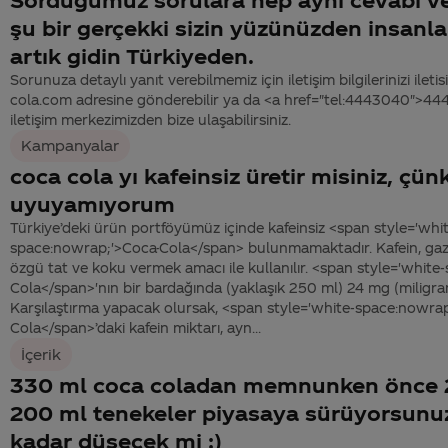
şu bir gerçekki sizin yüzünüzden insanlar
artık gidin Türkiyeden.
Sorunuza detaylı yanıt verebilmemiz için iletişim bilgilerinizi ile
cola.com adresine gönderebilir ya da <a href="tel:4443040">4
iletişim merkezimizden bize ulaşabilirsiniz.
Kampanyalar
coca cola yı kafeinsiz üretir misiniz, çün
uyuyamıyorum
Türkiye’deki ürün portföyümüz içinde kafeinsiz <span style='whi
space:nowrap;'>Coca-Cola</span> bulunmamaktadır. Kafein, gazl
özgü tat ve koku vermek amacı ile kullanılır. <span style='whit
Cola</span>'nın bir bardağında (yaklaşık 250 ml) 24 mg (miligra
Karşılaştırma yapacak olursak, <span style='white-space:nowrap
Cola</span>’daki kafein miktarı, ayn...
İçerik
330 ml coca coladan memnunken önce 
200 ml tenekeler piyasaya sürüyorsunu
kadar düşecek mi :)