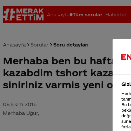
Anasayfa
Tüm sorular
Haberler
Anasayfa
Sorular
Soru detayları
Merhaba ben bu hafta 30
Coca-Cola nerenin malı?
Coca cola İsrail malı mı Yani ...
C
kazabdim tshort kazandi
siniriniz varmis yeni ogr
Gizl
Herha
tanım
08 Ekim 2016
Bu bi
bekle
Merhaba Uğur,
doğr
sunab
fazla