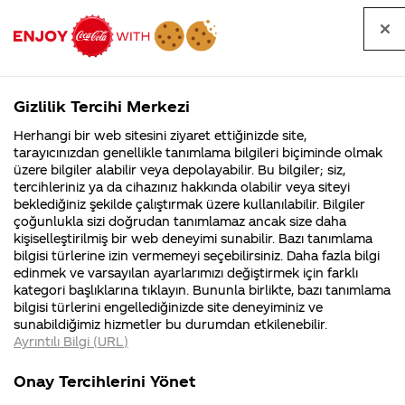
Tüm
Arama
Anasayfa
Haberler
Kapat
sorular
yap
Gizlilik Tercihi Merkezi
Arama yap
Herhangi bir web sitesini ziyaret ettiğinizde site,
Anasayfa
Sorular
Soru detayları
tarayıcınızdan genellikle tanımlama bilgileri biçiminde olmak
üzere bilgiler alabilir veya depolayabilir. Bu bilgiler; siz,
Coca-
Coca-
Kategoriler
Coca-Cola
Coca cola
Merhaba
tercihleriniz ya da cihazınız hakkında olabilir veya siteyi
Cola'nın
Cola’yı
nerenin
İsrail malı mı
Filistin'de
kim
beklediğiniz şekilde çalıştırmak üzere kullanılabilir. Bilgiler
malı?
Yani ...
fabr...
buldu?
çoğunlukla sizi doğrudan tanımlamaz ancak size daha
alüminyum
kişiselleştirilmiş bir web deneyimi sunabilir. Bazı tanımlama
Kurumsal
Kamp
bilgisi türlerine izin vermemeyi seçebilirsiniz. Daha fazla bilgi
kutuları
edinmek ve varsayılan ayarlarımızı değiştirmek için farklı
4355 Soru
90 Soru
kategori başlıklarına tıklayın. Bununla birlikte, bazı tanımlama
kim
Coca-Cola
Kampany
bilgisi türlerini engellediğinizde site deneyiminiz ve
Şirketi
hakkınd
sunabildiğimiz hizmetler bu durumdan etkilenebilir.
hakkında
ettikleri
üretiyor
Ayrıntılı Bilgi (URL)
merak
Kampan
ettikleriniz.
koşulları
Kurumsal
Kampanyal
Fabrikalarımız,
kampany
Onay Tercihlerini Yönet
sertifikalarımız,
tarihleri
4355 Soru
90 Soru
31
faaliyet
temini v