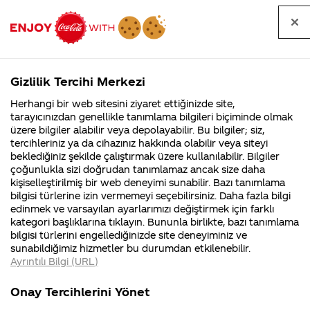
Tüm
Arama
Anasayfa
Haberler
Kapat
sorular
yap
Gizlilik Tercihi Merkezi
Arama yap
Herhangi bir web sitesini ziyaret ettiğinizde site,
Anasayfa
Sorular
Soru detayları
tarayıcınızdan genellikle tanımlama bilgileri biçiminde olmak
üzere bilgiler alabilir veya depolayabilir. Bu bilgiler; siz,
Coca-
Coca-
Kategoriler
Coca-Cola
Coca cola
Legue of
tercihleriniz ya da cihazınız hakkında olabilir veya siteyi
Cola'nın
Cola’yı
nerenin
İsrail malı mı
Filistin'de
kim
beklediğiniz şekilde çalıştırmak üzere kullanılabilir. Bilgiler
malı?
Yani ...
fabr...
buldu?
çoğunlukla sizi doğrudan tanımlamaz ancak size daha
legends
kişiselleştirilmiş bir web deneyimi sunabilir. Bazı tanımlama
Kurumsal
Kamp
bilgisi türlerine izin vermemeyi seçebilirsiniz. Daha fazla bilgi
sitesi
edinmek ve varsayılan ayarlarımızı değiştirmek için farklı
4355 Soru
90 Soru
kategori başlıklarına tıklayın. Bununla birlikte, bazı tanımlama
düzgün
Coca-Cola
Kampany
bilgisi türlerini engellediğinizde site deneyiminiz ve
Şirketi
hakkınd
sunabildiğimiz hizmetler bu durumdan etkilenebilir.
hakkında
ettikleri
çalışmıyor
Ayrıntılı Bilgi (URL)
merak
Kampan
ettikleriniz.
koşulları
Kurumsal
Kampanya
kayıt
Fabrikalarımız,
kampany
Onay Tercihlerini Yönet
sertifikalarımız,
tarihleri
4355 Soru
90 Soru
faaliyet
temini v