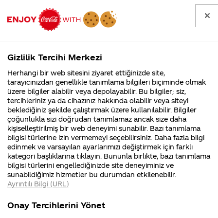
Tüm
Arama
Anasayfa
Haberler
Kapat
sorular
yap
Gizlilik Tercihi Merkezi
Arama yap
Herhangi bir web sitesini ziyaret ettiğinizde site,
Anasayfa
Sorular
Soru detayları
tarayıcınızdan genellikle tanımlama bilgileri biçiminde olmak
üzere bilgiler alabilir veya depolayabilir. Bu bilgiler; siz,
Coca-
Coca-
Kategor
Coca-Cola
Coca cola
Kolkola dan
tercihleriniz ya da cihazınız hakkında olabilir veya siteyi
Cola'nın
Cola’yı
nerenin
İsrail malı mı
Filistin'de
kim
beklediğiniz şekilde çalıştırmak üzere kullanılabilir. Bilgiler
malı?
Yani ...
fabr...
buldu?
çoğunlukla sizi doğrudan tanımlamaz ancak size daha
hediye
kişiselleştirilmiş bir web deneyimi sunabilir. Bazı tanımlama
Kurumsal
Kamp
bilgisi türlerine izin vermemeyi seçebilirsiniz. Daha fazla bilgi
kazandim.Nerden
edinmek ve varsayılan ayarlarımızı değiştirmek için farklı
4355 Soru
90 Soru
kategori başlıklarına tıklayın. Bununla birlikte, bazı tanımlama
ad soyad adres
Coca-Cola
Kampany
bilgisi türlerini engellediğinizde site deneyiminiz ve
Şirketi
hakkınd
sunabildiğimiz hizmetler bu durumdan etkilenebilir.
hakkında
ettikleri
yollamam gerek?
Ayrıntılı Bilgi (URL)
merak
Kampan
ettikleriniz.
koşulları
Kurumsal
K
Fabrikalarımız,
kampany
Onay Tercihlerini Yönet
sertifikalarımız,
tarihleri
4355 Soru
90
faaliyet
temini v