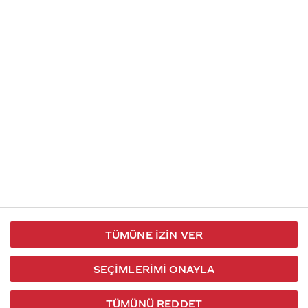
İletişim
Takip et
S.S.S
Kullanım
444 30 40
X / Twitter
Koşulları
Coca-Cola İletişim
Facebook
Merkezi
Veri Koruma
iletisimmerkezi@coca-
ve Gizlilik
cola.com
TÜMÜNE İZIN VER
Bilgi
Toplumu
SEÇIMLERIMI ONAYLA
Hizmetleri
TÜMÜNÜ REDDET